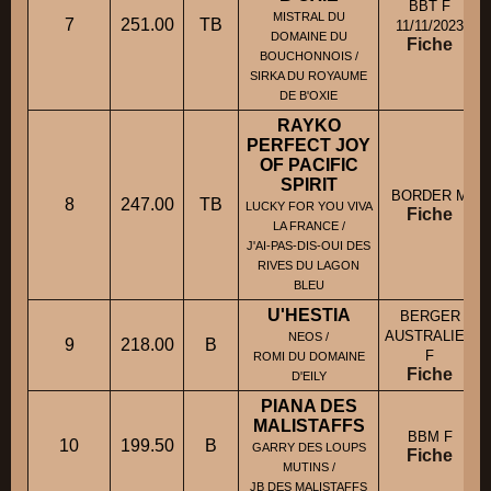
BBT F
MISTRAL DU
7
251.00
TB
11/11/2023
DOMAINE DU
Fiche
BOUCHONNOIS /
SIRKA DU ROYAUME
DE B'OXIE
RAYKO
PERFECT JOY
OF PACIFIC
SPIRIT
BORDER M
8
247.00
TB
LUCKY FOR YOU VIVA
Fiche
LA FRANCE /
J'AI-PAS-DIS-OUI DES
RIVES DU LAGON
BLEU
U'HESTIA
BERGER
AUSTRALIEN
NEOS /
9
218.00
B
F
ROMI DU DOMAINE
Fiche
D'EILY
PIANA DES
MALISTAFFS
BBM F
10
199.50
B
GARRY DES LOUPS
Fiche
MUTINS /
JB DES MALISTAFFS