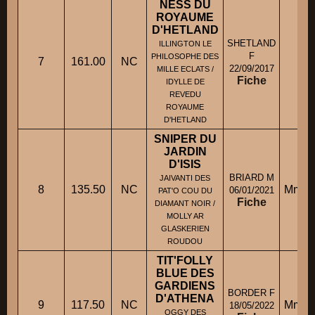
NESS DU
ROYAUME
D'HETLAND
SHETLAND
ILLINGTON LE
F
PHILOSOPHE DES
7
161.00
NC
Mm
22/09/2017
MILLE ECLATS /
Fiche
IDYLLE DE
REVEDU
ROYAUME
D'HETLAND
SNIPER DU
JARDIN
D'ISIS
BRIARD M
JAIVANTI DES
8
135.50
NC
Mme 
06/01/2021
PAT'O COU DU
Fiche
DIAMANT NOIR /
MOLLY AR
GLASKERIEN
ROUDOU
TIT'FOLLY
BLUE DES
GARDIENS
BORDER F
D'ATHENA
9
117.50
NC
Mme 
18/05/2022
OGGY DES