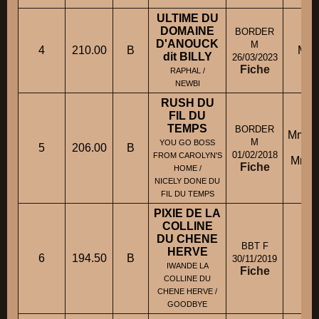
ULTIME DU
DOMAINE
BORDER
D'ANOUCK
M
4
210.00
B
M. 
dit BILLY
26/03/2023
Fiche
RAPHAL /
NEWBI
RUSH DU
FIL DU
TEMPS
BORDER
Mme 
M
YOU GO BOSS
5
206.00
B
01/02/2018
FROM CAROLYN'S
Mme
Fiche
HOME /
NICELY DONE DU
FIL DU TEMPS
PIXIE DE LA
COLLINE
DU CHENE
BBT F
HERVE
6
194.50
B
30/11/2019
IWANDE LA
Fiche
COLLINE DU
CHENE HERVE /
GOODBYE