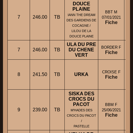
DOUCE
PLAINE
BBT M
IANN THE DREAM
7
246.00
TB
07/01/2021
DES GARDIENS DE
Fiche
COCAGNE /
LILOU DE LA
DOUCE PLAINE
ULA DU PRE
BORDER F
7
246.00
TB
DU CHENE
Mm
Fiche
VERT
CROISE F
8
241.50
TB
URKA
M
Fiche
SISKA DES
CROCS DU
PACOT
BBM F
9
239.00
TB
M
25/06/2021
M'HADES DES
Fiche
CROCS DU PACOT
/
PASTELLE