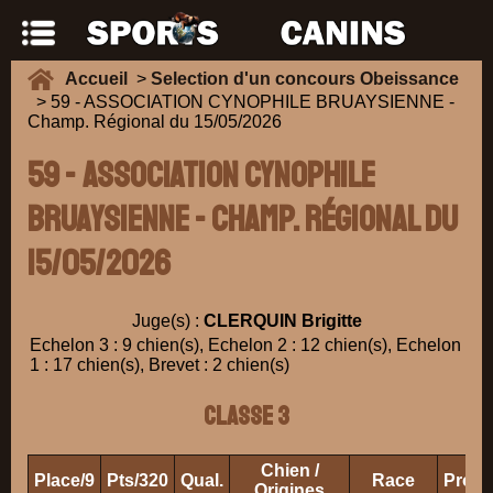
Accueil
>
Selection d'un concours Obeissance
> 59 - ASSOCIATION CYNOPHILE BRUAYSIENNE -
Champ. Régional du 15/05/2026
59 - ASSOCIATION CYNOPHILE
BRUAYSIENNE - Champ. Régional du
15/05/2026
Juge(s) :
CLERQUIN Brigitte
Echelon 3 : 9 chien(s), Echelon 2 : 12 chien(s), Echelon
1 : 17 chien(s), Brevet : 2 chien(s)
Classe 3
Chien /
Place/9
Pts/320
Qual.
Race
Propr
Origines