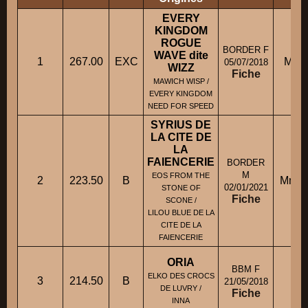
EVERY
KINGDOM
ROGUE
BORDER F
WAVE dite
1
267.00
EXC
M. 
05/07/2018
WIZZ
Fiche
MAWICH WISP /
EVERY KINGDOM
NEED FOR SPEED
SYRIUS DE
LA CITE DE
LA
FAIENCERIE
BORDER
M
EOS FROM THE
2
223.50
B
Mme 
02/01/2021
STONE OF
Fiche
SCONE /
LILOU BLUE DE LA
CITE DE LA
FAIENCERIE
ORIA
BBM F
M
ELKO DES CROCS
3
214.50
B
21/05/2018
DE LUVRY /
Fiche
INNA