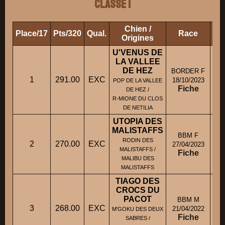
Classe 1
Chien /
Place/17
Pts/320
Qual.
Race
Pro
Origines
U'VENUS DE
LA VALLEE
DE HEZ
BORDER F
M
1
291.00
EXC
18/10/2023
POP DE LA VALLEE
Fiche
DE HEZ /
R-MIONE DU CLOS
DE NETILIA
UTOPIA DES
MALISTAFFS
BBM F
RODIN DES
2
270.00
EXC
27/04/2023
MALISTAFFS /
Fiche
MALIBU DES
MALISTAFFS
TIAGO DES
CROCS DU
PACOT
BBM M
3
268.00
EXC
M
21/04/2022
M'GOKU DES DEUX
Fiche
SABRES /