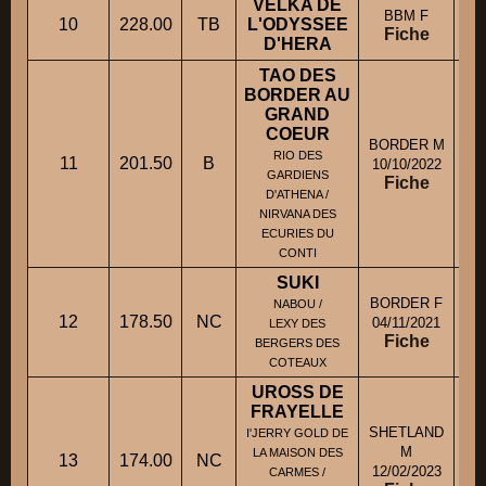
VELKA DE
BBM F
10
228.00
TB
L'ODYSSEE
Fiche
D'HERA
TAO DES
BORDER AU
GRAND
COEUR
BORDER M
RIO DES
11
201.50
B
M
10/10/2022
GARDIENS
Fiche
D'ATHENA /
NIRVANA DES
ECURIES DU
CONTI
SUKI
BORDER F
NABOU /
12
178.50
NC
04/11/2021
LEXY DES
Fiche
BERGERS DES
COTEAUX
UROSS DE
FRAYELLE
SHETLAND
I'JERRY GOLD DE
M
LA MAISON DES
13
174.00
NC
12/02/2023
CARMES /