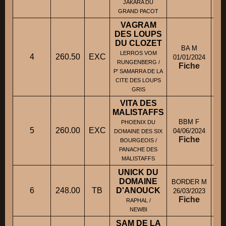
JAKARA DU
GRAND PACOT
VAGRAM
DES LOUPS
DU CLOZET
BA M
LERROS VOM
4
260.50
EXC
M
01/01/2024
RUNGENBERG /
Fiche
P' SAMARRA DE LA
CITE DES LOUPS
GRIS
VITA DES
MALISTAFFS
BBM F
PHOENIX DU
5
260.00
EXC
M.
04/06/2024
DOMAINE DES SIX
Fiche
BOURGEOIS /
PANACHE DES
MALISTAFFS
UNICK DU
DOMAINE
BORDER M
6
248.00
TB
D'ANOUCK
26/03/2023
Fiche
RAPHAL /
NEWBI
SAM DE LA