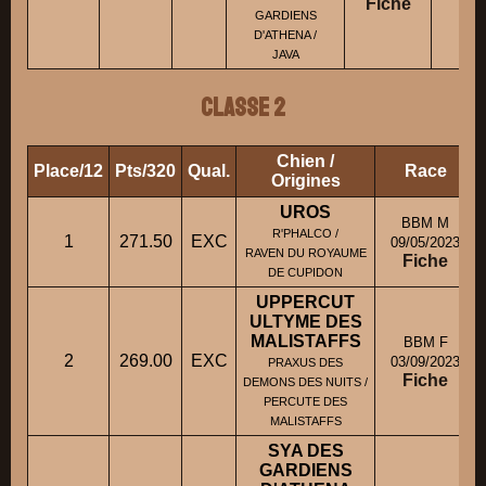
Fiche
GARDIENS
D'ATHENA /
JAVA
Classe 2
Chien /
Place/12
Pts/320
Qual.
Race
Origines
UROS
BBM M
R'PHALCO /
1
271.50
EXC
09/05/2023
RAVEN DU ROYAUME
Fiche
DE CUPIDON
UPPERCUT
ULTYME DES
MALISTAFFS
BBM F
2
269.00
EXC
03/09/2023
PRAXUS DES
Fiche
DEMONS DES NUITS /
PERCUTE DES
MALISTAFFS
SYA DES
GARDIENS