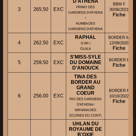
D'ATHENA
BBM F
PRIMO DES
3
265.50
EXC
30/06/2021
GARDIENS D'ATHENA
Fiche
/
NUMBA DES
GARDIENS D'ATHENA
RAPHAL
BORDER M
4
262.50
EXC
12/08/2020
ICAR /
Fiche
OLALA
S'MISS-SYLE
BORDER F
5
259.50
EXC
DU DOMAINE
Fiche
D'ANOUCK
TINA DES
BORDER AU
GRAND
BORDER F
COEUR
6
256.00
EXC
10/10/2022
RIO DES GARDIENS
Fiche
D'ATHENA /
NIRVANA DES
ECURIES DU CONTI
UHLAN DU
ROYAUME DE
B'OXIE