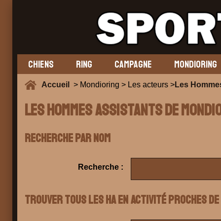
CHIENS
RING
CAMPAGNE
MONDIORING
Accueil
> Mondioring > Les acteurs >
Les Hommes
Les Hommes Assistants de mondi
Recherche par nom
Recherche :
Trouver tous les HA en activité proches de