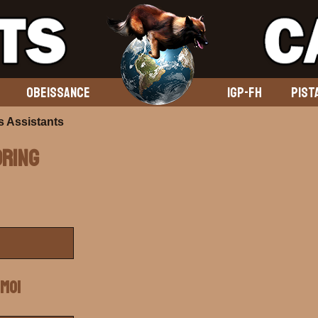
OBEISSANCE
IGP-FH
PIST
 Assistants
oring
 moi