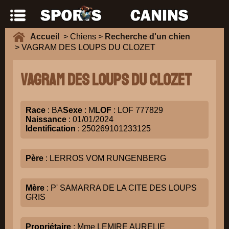
Accueil
> Chiens >
Recherche d'un chien
> VAGRAM DES LOUPS DU CLOZET
VAGRAM DES LOUPS DU CLOZET
Race
: BA
Sexe
: M
LOF
: LOF 777829
Naissance
: 01/01/2024
Identification
: 250269101233125
Père
: LERROS VOM RUNGENBERG
Mère
: P' SAMARRA DE LA CITE DES LOUPS
GRIS
Propriétaire
: Mme LEMIRE AURELIE