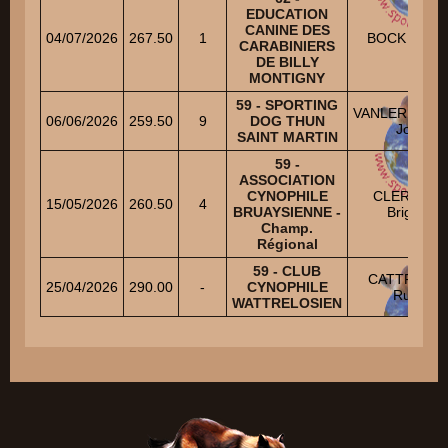
EDUCATION
CANINE DES
04/07/2026
267.50
1
BOCK Miche
CARABINIERS
DE BILLY
MONTIGNY
59 - SPORTING
VANLERBERG
06/06/2026
259.50
9
DOG THUN
Joel
SAINT MARTIN
59 -
ASSOCIATION
CYNOPHILE
CLERQUIN
15/05/2026
260.50
4
BRUAYSIENNE -
Brigitte
Champ.
Régional
59 - CLUB
CATTRYSS
25/04/2026
290.00
-
CYNOPHILE
Rudy
WATTRELOSIEN