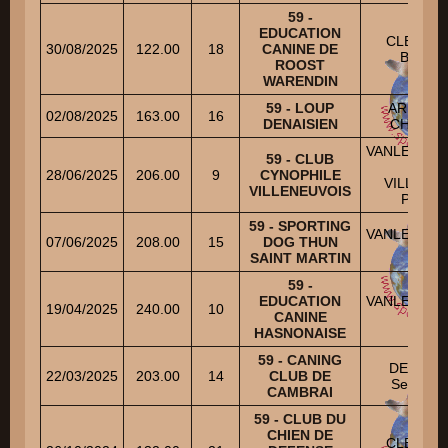
59 -
EDUCATION
CLERQU
30/08/2025
122.00
18
CANINE DE
Brigitte
ROOST
WARENDIN
59 - LOUP
ARNOUL
02/08/2025
163.00
16
DENAISIEN
CHANTA
VANLERBE
59 - CLUB
Joel
28/06/2025
206.00
9
CYNOPHILE
VILLARD
VILLENEUVOIS
Patrick
59 - SPORTING
VANLERBE
07/06/2025
208.00
15
DOG THUN
Joel
SAINT MARTIN
59 -
EDUCATION
VANLERBE
19/04/2025
240.00
10
CANINE
Joel
HASNONAISE
59 - CANING
DEZEUR
22/03/2025
203.00
14
CLUB DE
Sebastie
CAMBRAI
59 - CLUB DU
CHIEN DE
CLERQU