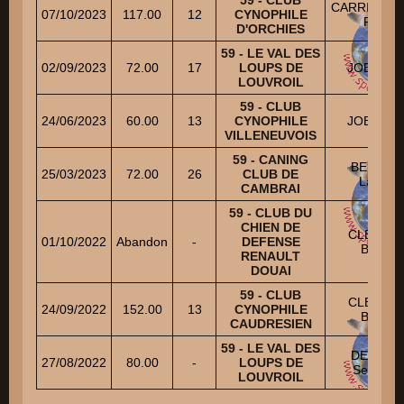
CARRIERE J
07/10/2023
117.00
12
CYNOPHILE
Pierre
D'ORCHIES
59 - LE VAL DES
02/09/2023
72.00
17
LOUPS DE
JOB Patri
LOUVROIL
59 - CLUB
24/06/2023
60.00
13
CYNOPHILE
JOB Patri
VILLENEUVOIS
59 - CANING
BERNAR
25/03/2023
72.00
26
CLUB DE
Laurent
CAMBRAI
59 - CLUB DU
CHIEN DE
CLERQU
01/10/2022
Abandon
-
DEFENSE
Brigitte
RENAULT
DOUAI
59 - CLUB
CLERQU
24/09/2022
152.00
13
CYNOPHILE
Brigitte
CAUDRESIEN
59 - LE VAL DES
DEZEUR
27/08/2022
80.00
-
LOUPS DE
Sebastie
LOUVROIL