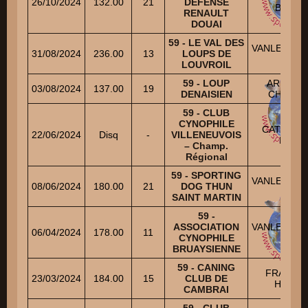
26/10/2024
132.00
21
DEFENSE
Brigitte
RENAULT
DOUAI
59 - LE VAL DES
VANLERBE
31/08/2024
236.00
13
LOUPS DE
Joel
LOUVROIL
59 - LOUP
ARNOUL
03/08/2024
137.00
19
DENAISIEN
CHANTA
59 - CLUB
CYNOPHILE
CATTRYS
22/06/2024
Disq
-
VILLENEUVOIS
Rudy
– Champ.
Régional
59 - SPORTING
VANLERBE
08/06/2024
180.00
21
DOG THUN
Joel
SAINT MARTIN
59 -
ASSOCIATION
VANLERBE
06/04/2024
178.00
11
CYNOPHILE
Joel
BRUAYSIENNE
59 - CANING
FRANCO
23/03/2024
184.00
15
CLUB DE
HERVE
CAMBRAI
59 - CLUB