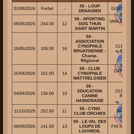
59 - LOUP
01/08/2026
Forfait
-
GUSTIN Pat
DENAISIEN
59 - SPORTING
VANLERBE
06/06/2026
244.00
12
DOG THUN
Joel
SAINT MARTIN
59 -
ASSOCIATION
CYNOPHILE
CLERQU
15/05/2026
105.00
16
BRUAYSIENNE -
Brigitte
Champ.
Régional
59 - CLUB
CATTRYS
25/04/2026
161.00
14
CYNOPHILE
Rudy
WATTRELOSIEN
59 -
EDUCATION
CLERQU
04/04/2026
136.00
10
CANINE
Brigitte
HASNONAISE
59 - CYNO
11/10/2025
252.50
11
PAIN Alai
CLUB ORCHIES
59 - LE VAL DES
06/09/2025
141.00
13
LOUPS DE
FIN Jean-Pi
LOUVROIL