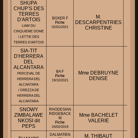
SHUPA
CHUP'S DES
TERRES
M.
BOXER F
D'ARTOIS
DESCARPENTRIES
-
Fiche
LIAM DU
02/01/2021
CHRISTINE
CINQUIEME DOME
/ LETTIE DES
TERRES D'ARTOIS
SIA-TIT
D'HERRERA
DEL
ALCANTARA
BA F
Mme DEBRUYNE
PERCEVAL DE
-
Fiche
DENISE
HERRERA DEL
19/10/2021
ALCANTARA
/ OREZZA DE
HERRERA DEL
ALCANTARA
SNOWY
RHODESIAN
RIDGEBACK
ZIMBALAWE
Mme BACHELET
-
M
NKOSI dit
VALERIE
Fiche
PEPS
24/02/2019
DALMATIEN
M. THIBAUT