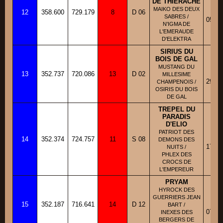
DE THIERACHE
BB
MAIKO DES DEUX
12
358.600
729.179
8
D 06
Fi
SABRES /
05/10
N'IGMA DE
L'EMERAUDE
D'ELEKTRA
SIRIUS DU
BOIS DE GAL
BB
MUSTANG DU
13
352.737
720.086
13
D 02
Fi
MILLESIME
29/07
CHAMPENOIS /
OSIRIS DU BOIS
DE GAL
TREPEL DU
PARADIS
D'ELIO
BB
PATRIOT DES
14
352.374
724.757
11
S 08
Fi
DEMONS DES
17/02
NUITS /
PHLEX DES
CROCS DE
L'EMPEREUR
PRYAM
HYROCK DES
BB
GUERRIERS JEAN
15
352.187
716.641
14
D 12
Fi
BART /
07/03
INEXES DES
BERGERS DE