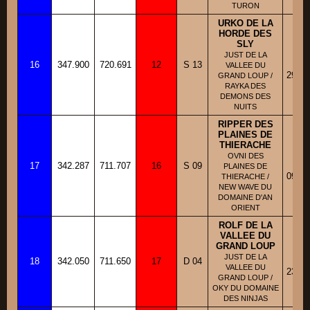
TURON
URKO DE LA
HORDE DES
SLY
BB
JUST DE LA
16
347.900
720.691
12
S 13
Fi
VALLEE DU
29/01
GRAND LOUP /
RAYKA DES
DEMONS DES
NUITS
RIPPER DES
PLAINES DE
THIERACHE
BB
OVNI DES
17
342.287
711.707
16
S 09
Fi
PLAINES DE
09/08
THIERACHE /
NEW WAVE DU
DOMAINE D'AN
ORIENT
ROLF DE LA
VALLEE DU
GRAND LOUP
BB
JUST DE LA
18
342.050
711.650
17
D 04
Fi
VALLEE DU
23/02
GRAND LOUP /
OKY DU DOMAINE
DES NINJAS