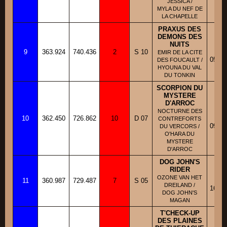
JESSICA /
MYLA DU NEF DE
LA CHAPELLE
PRAXUS DES
DEMONS DES
NUITS
BB
9
363.924
740.436
2
S 10
Fi
EMIR DE LA CITE
05/08
DES FOUCAULT /
HYOUNA DU VAL
DU TONKIN
SCORPION DU
MYSTERE
D'ARROC
BA
NOCTURNE DES
10
362.450
726.862
10
D 07
Fi
CONTREFORTS
09/08
DU VERCORS /
O'HARA DU
MYSTERE
D'ARROC
DOG JOHN'S
RIDER
BB
OZONE VAN HET
11
360.987
729.487
7
S 05
Fi
DREILAND /
16/04
DOG JOHN'S
MAGAN
T'CHECK-UP
DES PLAINES