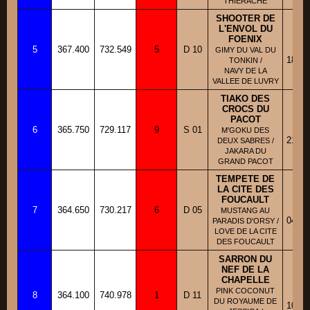
THIERACHE
SHOOTER DE
L'ENVOL DU
FOENIX
BB
5
367.400
732.549
5
D 10
Fi
GIMY DU VAL DU
18/05
TONKIN /
NAVY DE LA
VALLEE DE LUVRY
TIAKO DES
CROCS DU
PACOT
BB
6
365.750
729.117
9
S 01
Fi
M'GOKU DES
21/04
DEUX SABRES /
JAKARA DU
GRAND PACOT
TEMPETE DE
LA CITE DES
FOUCAULT
BB
7
364.650
730.217
6
D 05
Fi
MUSTANG AU
04/10
PARADIS D'ORSY /
LOVE DE LA CITE
DES FOUCAULT
SARRON DU
NEF DE LA
CHAPELLE
BB
PINK COCONUT
8
364.100
740.978
1
D 11
Fi
DU ROYAUME DE
10/10