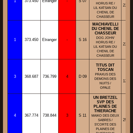
1
373.450
Etranger
-
S 07
Fi
HORUS RE /
22/02
LIL KATSAN DU
CHENIL DE
CHASSEUR
MACHIAVELLI
DU CHENIL DE
CHASSEUR
BB
DOG JOHN'
1
373.450
Etranger
-
S 16
Fi
HORUS RE /
22/02
LIL KATSAN DU
CHENIL DE
CHASSEUR
TITUS DIT
TOSCAN
BB
PRAXUS DES
3
368.687
736.799
4
D 09
Fi
DEMONS DES
12/02
NUITS /
OPALE
UN BRETZEL
SVP DES
PLAINES DE
THIERACHE
BB
4
367.774
738.844
3
S 11
Fi
MAIKO DES DEUX
25/06
SABRES /
S'CORTE DES
PLAINES DE