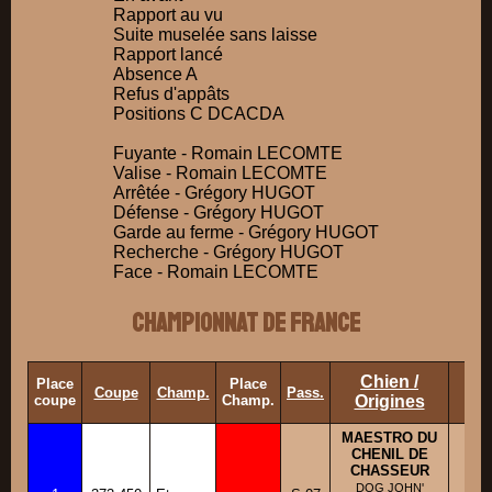
Rapport au vu
Suite muselée sans laisse
Rapport lancé
Absence A
Refus d'appâts
Positions C DCACDA
Fuyante - Romain LECOMTE
Valise - Romain LECOMTE
Arrêtée - Grégory HUGOT
Défense - Grégory HUGOT
Garde au ferme - Grégory HUGOT
Recherche - Grégory HUGOT
Face - Romain LECOMTE
Championnat de France
Chien /
Place
Place
Ra
Coupe
Champ.
Pass.
coupe
Champ.
Origines
MAESTRO DU
CHENIL DE
CHASSEUR
BB
DOG JOHN'