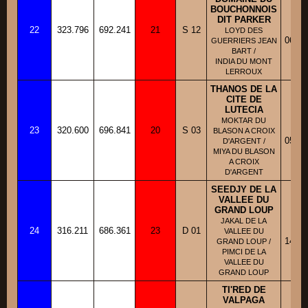
BOUCHONNOIS
DIT PARKER
BB
22
323.796
692.241
21
S 12
Fi
LOYD DES
06/10
GUERRIERS JEAN
BART /
INDIA DU MONT
LERROUX
THANOS DE LA
CITE DE
LUTECIA
BH
MOKTAR DU
23
320.600
696.841
20
S 03
Fi
BLASON A CROIX
05/06
D'ARGENT /
MIYA DU BLASON
A CROIX
D'ARGENT
SEEDJY DE LA
VALLEE DU
GRAND LOUP
BB
JAKAL DE LA
24
316.211
686.361
23
D 01
Fi
VALLEE DU
14/05
GRAND LOUP /
PIMCI DE LA
VALLEE DU
GRAND LOUP
TI'RED DE
VALPAGA
BB