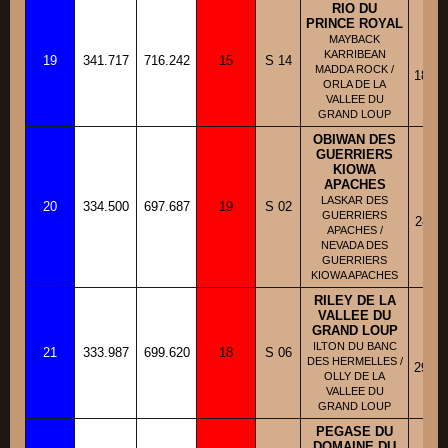
RIO DU
PRINCE ROYAL
MAYBACK
BB
KARRIBEAN
19
341.717
716.242
15
S 14
Fi
MADDA ROCK /
18/06
ORLA DE LA
VALLEE DU
GRAND LOUP
OBIWAN DES
GUERRIERS
KIOWA
APACHES
BB
LASKAR DES
20
334.500
697.687
19
S 02
Fi
GUERRIERS
28/11
APACHES /
NEVADA DES
GUERRIERS
KIOWA APACHES
RILEY DE LA
VALLEE DU
GRAND LOUP
BB
ILTON DU BANC
21
333.987
699.620
18
S 06
Fi
DES HERMELLES /
29/10
OLLY DE LA
VALLEE DU
GRAND LOUP
PEGASE DU
DOMAINE DU