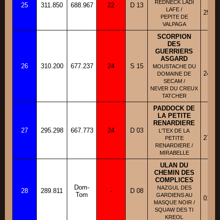
REDNECK LADI
25
311.850
688.967
22
D 13
Fi
LAFE /
25/12
PEPITE DE
VALPAGA
SCORPION
DES
GUERRIERS
ASGARD
BB
26
310.200
677.237
24
S 15
Fi
MOUSTACHE DU
24/05
DOMAINE DE
SECAM /
NEVER DU CREUX
TATCHER
PADDOCK DE
LA PETITE
RENARDIERE
BB
27
295.298
667.773
24
D 03
Fi
L'TEX DE LA
27/05
PETITE
RENARDIERE /
MIRABELLE
ULAN DU
CHEMIN DES
COMPLICES
BB
Dom-
NAZGUL DES
28
289.811
-
D 08
Fi
Tom
GARDIENS AU
01/05
MASQUE NOIR /
SQUAW DES TI
KREOL