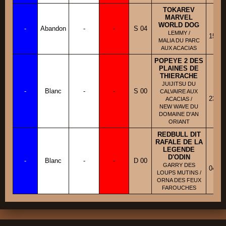
TOKAREV
MARVEL
BB
WORLD DOG
-
Abandon
-
-
S 04
Fi
LEMMY /
15/05
MALIA DU PARC
AUX ACACIAS
POPEYE 2 DES
PLAINES DE
THIERACHE
BB
JUIJITSU DU
-
Blanc
-
-
S 00
Fi
CALVAIRE AUX
23/06
ACACIAS /
NEW WAVE DU
DOMAINE D'AN
ORIANT
REDBULL DIT
RAFALE DE LA
LEGENDE
BB
D'ODIN
-
Blanc
-
-
D 00
Fi
GARRY DES
04/02
LOUPS MUTINS /
ORNA DES FEUX
FAROUCHES