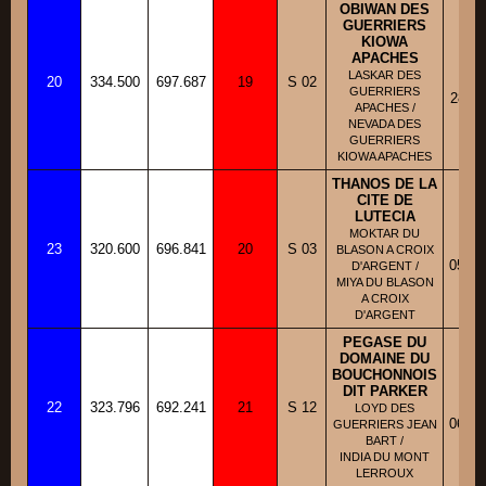
OBIWAN DES
GUERRIERS
KIOWA
APACHES
BB
LASKAR DES
20
334.500
697.687
19
S 02
Fi
GUERRIERS
28/11
APACHES /
NEVADA DES
GUERRIERS
KIOWA APACHES
THANOS DE LA
CITE DE
LUTECIA
BH
MOKTAR DU
23
320.600
696.841
20
S 03
Fi
BLASON A CROIX
05/06
D'ARGENT /
MIYA DU BLASON
A CROIX
D'ARGENT
PEGASE DU
DOMAINE DU
BOUCHONNOIS
DIT PARKER
BB
22
323.796
692.241
21
S 12
Fi
LOYD DES
06/10
GUERRIERS JEAN
BART /
INDIA DU MONT
LERROUX