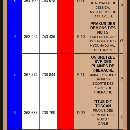
8
364.100
740.978
1
D 11
Fi
DU ROYAUME DE
10/10
JESSICA /
MYLA DU NEF DE
LA CHAPELLE
PRAXUS DES
DEMONS DES
NUITS
BB
9
363.924
740.436
2
S 10
Fi
EMIR DE LA CITE
05/08
DES FOUCAULT /
HYOUNA DU VAL
DU TONKIN
UN BRETZEL
SVP DES
PLAINES DE
THIERACHE
BB
4
367.774
738.844
3
S 11
Fi
MAIKO DES DEUX
25/06
SABRES /
S'CORTE DES
PLAINES DE
THIERACHE
TITUS DIT
TOSCAN
BB
PRAXUS DES
3
368.687
736.799
4
D 09
Fi
DEMONS DES
12/02
NUITS /
OPALE