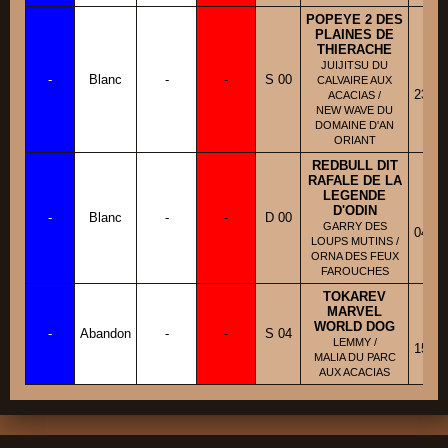
POPEYE 2 DES
PLAINES DE
THIERACHE
BB
JUIJITSU DU
-
Blanc
-
-
S 00
Fi
CALVAIRE AUX
23/06
ACACIAS /
NEW WAVE DU
DOMAINE D'AN
ORIANT
REDBULL DIT
RAFALE DE LA
LEGENDE
BB
D'ODIN
-
Blanc
-
-
D 00
Fi
GARRY DES
04/02
LOUPS MUTINS /
ORNA DES FEUX
FAROUCHES
TOKAREV
MARVEL
BB
WORLD DOG
-
Abandon
-
-
S 04
Fi
LEMMY /
15/05
MALIA DU PARC
AUX ACACIAS