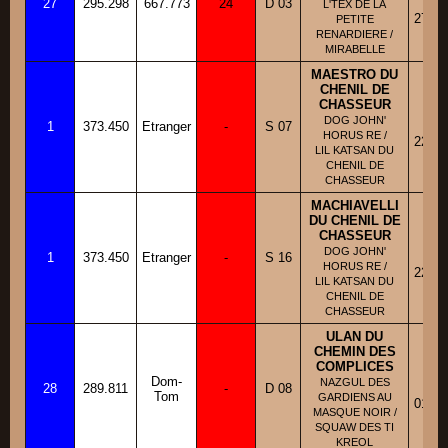
27
295.298
667.773
24
D 03
Fi
L'TEX DE LA
27/05
PETITE
RENARDIERE /
MIRABELLE
MAESTRO DU
CHENIL DE
CHASSEUR
BB
DOG JOHN'
1
373.450
Etranger
-
S 07
Fi
HORUS RE /
22/02
LIL KATSAN DU
CHENIL DE
CHASSEUR
MACHIAVELLI
DU CHENIL DE
CHASSEUR
BB
DOG JOHN'
1
373.450
Etranger
-
S 16
Fi
HORUS RE /
22/02
LIL KATSAN DU
CHENIL DE
CHASSEUR
ULAN DU
CHEMIN DES
COMPLICES
BB
Dom-
NAZGUL DES
28
289.811
-
D 08
Fi
Tom
GARDIENS AU
01/05
MASQUE NOIR /
SQUAW DES TI
KREOL