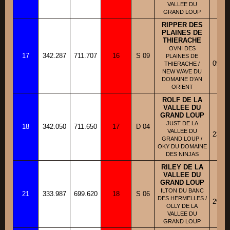
VALLEE DU
GRAND LOUP
RIPPER DES
PLAINES DE
THIERACHE
BB
OVNI DES
17
342.287
711.707
16
S 09
Fi
PLAINES DE
09/08
THIERACHE /
NEW WAVE DU
DOMAINE D'AN
ORIENT
ROLF DE LA
VALLEE DU
GRAND LOUP
BB
JUST DE LA
18
342.050
711.650
17
D 04
Fi
VALLEE DU
23/02
GRAND LOUP /
OKY DU DOMAINE
DES NINJAS
RILEY DE LA
VALLEE DU
GRAND LOUP
BB
ILTON DU BANC
21
333.987
699.620
18
S 06
Fi
DES HERMELLES /
29/10
OLLY DE LA
VALLEE DU
GRAND LOUP