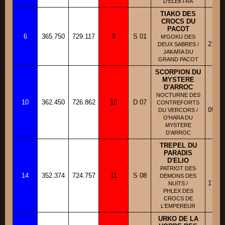
D'ELEKTRA
TIAKO DES
CROCS DU
PACOT
BB
6
365.750
729.117
9
S 01
Fi
M'GOKU DES
21/04
DEUX SABRES /
JAKARA DU
GRAND PACOT
SCORPION DU
MYSTERE
D'ARROC
BA
NOCTURNE DES
10
362.450
726.862
10
D 07
Fi
CONTREFORTS
09/08
DU VERCORS /
O'HARA DU
MYSTERE
D'ARROC
TREPEL DU
PARADIS
D'ELIO
BB
PATRIOT DES
14
352.374
724.757
11
S 08
Fi
DEMONS DES
17/02
NUITS /
PHLEX DES
CROCS DE
L'EMPEREUR
URKO DE LA