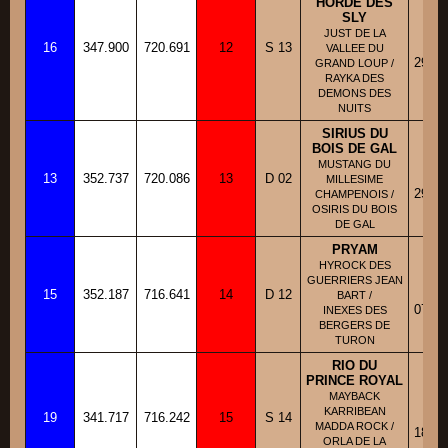
HORDE DES
SLY
BB
JUST DE LA
16
347.900
720.691
12
S 13
Fi
VALLEE DU
29/01
GRAND LOUP /
RAYKA DES
DEMONS DES
NUITS
SIRIUS DU
BOIS DE GAL
BB
MUSTANG DU
13
352.737
720.086
13
D 02
Fi
MILLESIME
29/07
CHAMPENOIS /
OSIRIS DU BOIS
DE GAL
PRYAM
HYROCK DES
BB
GUERRIERS JEAN
15
352.187
716.641
14
D 12
Fi
BART /
07/03
INEXES DES
BERGERS DE
TURON
RIO DU
PRINCE ROYAL
MAYBACK
BB
KARRIBEAN
19
341.717
716.242
15
S 14
Fi
MADDA ROCK /
18/06
ORLA DE LA