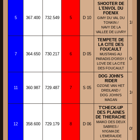
SHOOTER DE
L'ENVOL DU
FOENIX
BB
5
367.400
732.549
5
D 10
Fi
GIMY DU VAL DU
18/05
TONKIN /
NAVY DE LA
VALLEE DE LUVRY
TEMPETE DE
LA CITE DES
FOUCAULT
BB
7
364.650
730.217
6
D 05
Fi
MUSTANG AU
04/10
PARADIS D'ORSY /
LOVE DE LA CITE
DES FOUCAULT
DOG JOHN'S
RIDER
BB
OZONE VAN HET
11
360.987
729.487
7
S 05
Fi
DREILAND /
16/04
DOG JOHN'S
MAGAN
T'CHECK-UP
DES PLAINES
DE THIERACHE
BB
MAIKO DES DEUX
12
358.600
729.179
8
D 06
Fi
SABRES /
05/10
N'IGMA DE
L'EMERAUDE