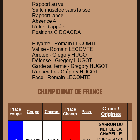
Rapport au vu
Suite muselée sans laisse
Rapport lancé
Absence A
Refus d'appâts
Positions C DCACDA
Fuyante - Romain LECOMTE
Valise - Romain LECOMTE
Arrêtée - Grégory HUGOT
Défense - Grégory HUGOT
Garde au ferme - Grégory HUGOT
Recherche - Grégory HUGOT
Face - Romain LECOMTE
Championnat de France
Chien /
Place
Place
Ra
Coupe
Champ.
Pass.
coupe
Champ.
Origines
SARRON DU
NEF DE LA
CHAPELLE
BB
PINK COCONUT