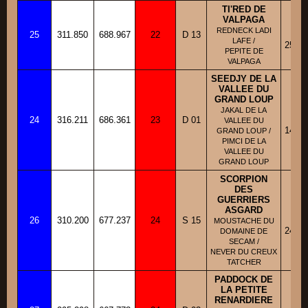
TI'RED DE
VALPAGA
BB
REDNECK LADI
25
311.850
688.967
22
D 13
Fi
LAFE /
25/12
PEPITE DE
VALPAGA
SEEDJY DE LA
VALLEE DU
GRAND LOUP
BB
JAKAL DE LA
24
316.211
686.361
23
D 01
Fi
VALLEE DU
14/05
GRAND LOUP /
PIMCI DE LA
VALLEE DU
GRAND LOUP
SCORPION
DES
GUERRIERS
ASGARD
BB
26
310.200
677.237
24
S 15
Fi
MOUSTACHE DU
24/05
DOMAINE DE
SECAM /
NEVER DU CREUX
TATCHER
PADDOCK DE
LA PETITE
RENARDIERE
BB