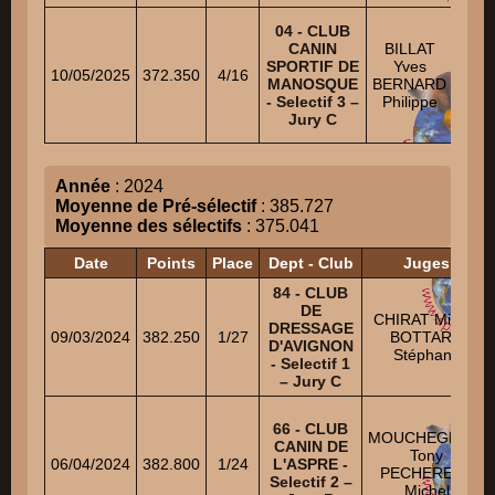
JEA
04 - CLUB
PAU
CANIN
BILLAT
B
SPORTIF DE
Yves
10/05/2025
372.350
4/16
MIC
MANOSQUE
BERNARD
- Selectif 3 –
Philippe
BLU
Jury C
BRI
Année
: 2024
Moyenne de Pré-sélectif
: 385.727
Moyenne des sélectifs
: 375.041
Date
Points
Place
Dept - Club
Juges
84 - CLUB
DE
CHIRAT Michel
DRESSAGE
09/03/2024
382.250
1/27
BOTTARO
D'AVIGNON
Stéphane
- Selectif 1
– Jury C
66 - CLUB
MOUCHEGHIAN
CANIN DE
Tony
06/04/2024
382.800
1/24
L'ASPRE -
PECHEREAU
Selectif 2 –
Michel