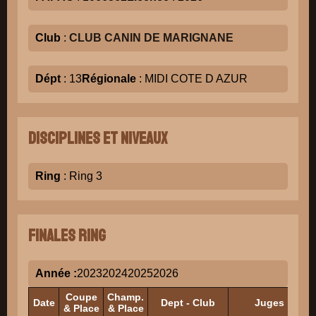
Club
:
CLUB CANIN DE MARIGNANE
Dépt
: 13
Régionale
: MIDI COTE D AZUR
Disciplines et niveaux
Ring
: Ring 3
Finales Ring
Année :
2023
2024
2025
2026
Coupe
Champ.
Date
Dept - Club
Juges
& Place
& Place