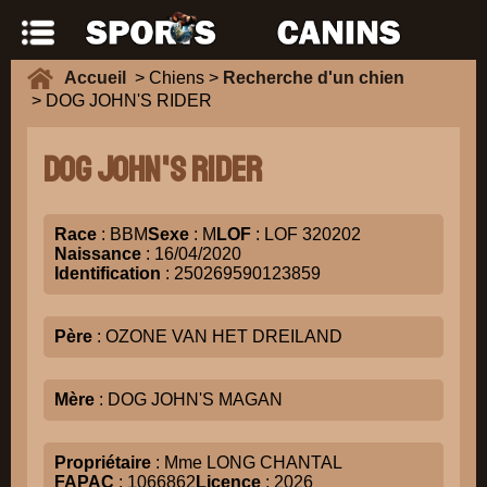
Accueil
> Chiens >
Recherche d'un chien
> DOG JOHN'S RIDER
DOG JOHN'S RIDER
Race
: BBM
Sexe
: M
LOF
: LOF 320202
Naissance
: 16/04/2020
Identification
: 250269590123859
Père
: OZONE VAN HET DREILAND
Mère
: DOG JOHN'S MAGAN
Propriétaire
: Mme LONG CHANTAL
FAPAC
: 1066862
Licence
: 2026