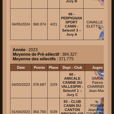
Jury B
66 -
PERPIGNAN
SPORT
CAVAILLE Eric
04/05/2024
360.074
4/21
CANIN -
ELETTO Louis
Selectif 3 –
Jury A
Année
: 2023
Moyenne de Pré-sélectif
: 384.327
Moyenne des sélectifs
: 371.775
Date
Points
Place
Dept - Club
Juges
66 -
AMICALE
SIMON
CANINE DU
Patrick
04/03/2023
378.687
2/29
VALLESPIR -
CHARRIERE
Selectif 1 –
Jean-Marc
Jury C
83 - CLUB
CANIN DU
POIRIER
CANTON
Jean-Pierre
01/04/2023
354.750
5/28
BRIGNOLAIS
COURTEILLE