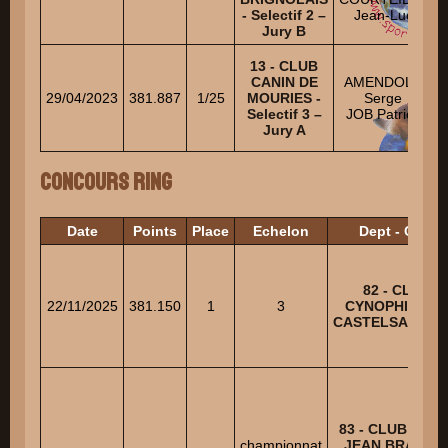
- Selectif 2 –
Jean-Luc
Jury B
13 - CLUB
A
CANIN DE
AMENDOLA
29/04/2023
381.887
1/25
MOURIES -
Serge
Selectif 3 –
JOB Patrick
Jury A
Concours Ring
Date
Points
Place
Echelon
Dept - Club
82 - CLUB
22/11/2025
381.150
1
3
CYNOPHILE D
CASTELSARRAS
83 - CLUB CANI
championnat
JEAN BRASSE