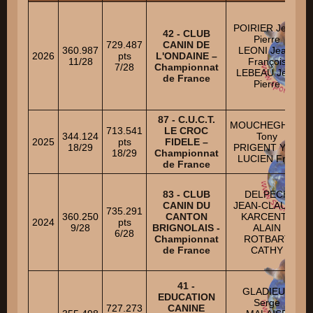
POIRIER Jean-
42 - CLUB
Pierre
729.487
CANIN DE
360.987
LEONI Jean-
2026
pts
L'ONDAINE –
11/28
François
7/28
Championnat
LEBEAU Jean
de France
Pierre
87 - C.U.C.T.
MOUCHEGHIAN
713.541
LE CROC
344.124
Tony
2025
pts
FIDELE –
18/29
PRIGENT Yvon
18/29
Championnat
LUCIEN Fred
de France
83 - CLUB
DELPECH
CANIN DU
JEAN-CLAUDE
735.291
360.250
CANTON
KARCENTY
2024
pts
9/28
BRIGNOLAIS -
ALAIN
6/28
Championnat
ROTBART
de France
CATHY
41 -
GLADIEUX
EDUCATION
Serge
727.273
CANINE