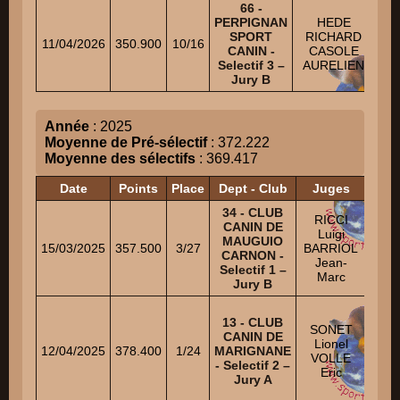
66 -
V
PERPIGNAN
HEDE
LO
SPORT
RICHARD
11/04/2026
350.900
10/16
CANIN -
CASOLE
G
Selectif 3 –
AURELIEN
Jury B
Année
: 2025
Moyenne de Pré-sélectif
: 372.222
Moyenne des sélectifs
: 369.417
Date
Points
Place
Dept - Club
Juges
34 - CLUB
RICCI
B
CANIN DE
Luigi
DAN
MAUGUIO
15/03/2025
357.500
3/27
BARRIOL
B
CARNON -
Jean-
QUE
Selectif 1 –
Marc
Jury B
SAA
13 - CLUB
SONET
CANIN DE
D
Lionel
12/04/2025
378.400
1/24
MARIGNANE
ANT
VOLLE
- Selectif 2 –
Eric
Jury A
HEN