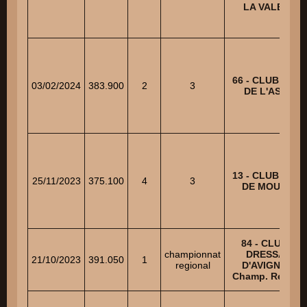
LA VALETTE
66 - CLUB CANI
03/02/2024
383.900
2
3
DE L'ASPRE
13 - CLUB CANI
25/11/2023
375.100
4
3
DE MOURIES
84 - CLUB DE
championnat
DRESSAGE
21/10/2023
391.050
1
regional
D'AVIGNON –
Champ. Régiona