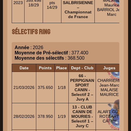
355.498
MALAISE
2023
pts
SALBRISIENNE
18/29
Maurice
14/29
–
BARRIOL Jean-
Championnat
Marc
de France
Sélectifs Ring
Année
: 2026
Moyenne de Pré-sélectif
: 377.400
Moyenne des sélectifs
: 368.500
Date
Points
Place
Dept - Club
Juges
66 -
T
PERPIGNAN
CHARRIERE
M
SPORT
Jean-Marc
21/03/2026
375.650
1/18
CANIN -
MALAISE
BA
Selectif 2 –
MAURICE
AD
Jury A
13 - CLUB
G
CANIN DE
ALART GUY
H
28/02/2026
378.950
1/19
MOURIES -
ROTBART
L
Selectif 1 –
CATHY
Jury C