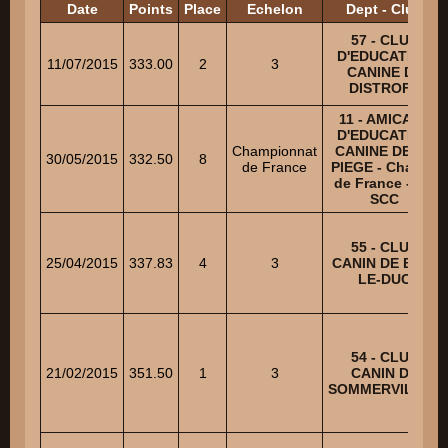
Date
Points
Place
Echelon
Dept - Club
57 - CLUB
D'EDUCATION
11/07/2015
333.00
2
3
CANINE DE
DISTROFF
11 - AMICALE
D'EDUCATION
Championnat
CANINE DE LA
30/05/2015
332.50
8
de France
PIEGE - Champ.
de France - GP
SCC
55 - CLUB
25/04/2015
337.83
4
3
CANIN DE BAR-
LE-DUC
54 - CLUB
21/02/2015
351.50
1
3
CANIN DE
SOMMERVILLER