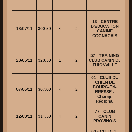
16 - CENTRE
SEL
D'EDUCATION
16/07/11
300.50
4
2
CANINE
C
COGNACAIS
57 - TRAINING
M
28/05/11
328.50
1
2
CLUB CANIN DE
THIONVILLE
01 - CLUB DU
CHIEN DE
SC
BOURG-EN-
07/05/11
307.00
4
2
BRESSE -
Champ.
Régional
77 - CLUB
12/03/11
314.50
4
2
CANIN
VA
PROVINOIS
69 - CLUB DU