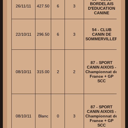
PR
BORDELAIS
26/11/11
427.50
6
3
G
D'EDUCATION
CANINE
54 - CLUB
22/10/11
296.50
6
3
CANIN DE
M
SOMMERVILLER
87 - SPORT
DE
CANIN AIXOIS -
08/10/11
315.00
2
2
Championnat de
France + GP
G
SCC
87 - SPORT
DE
CANIN AIXOIS -
08/10/11
Blanc
0
3
Championnat de
France + GP
G
SCC