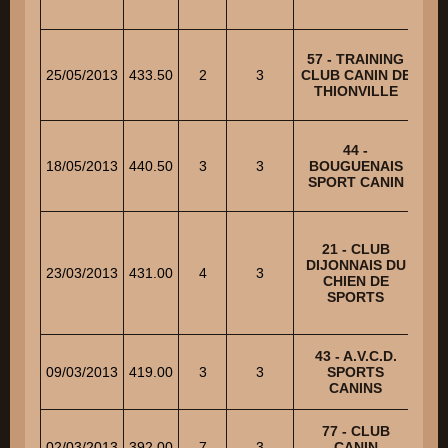
M
57 - TRAINING
25/05/2013
433.50
2
3
CLUB CANIN DE
THIONVILLE
44 -
T
18/05/2013
440.50
3
3
BOUGUENAIS
SPORT CANIN
C
21 - CLUB
DIJONNAIS DU
23/03/2013
431.00
4
3
CHIEN DE
M
SPORTS
43 - A.V.C.D.
J
09/03/2013
419.00
3
3
SPORTS
CANINS
77 - CLUB
02/03/2013
392.00
7
3
CANIN