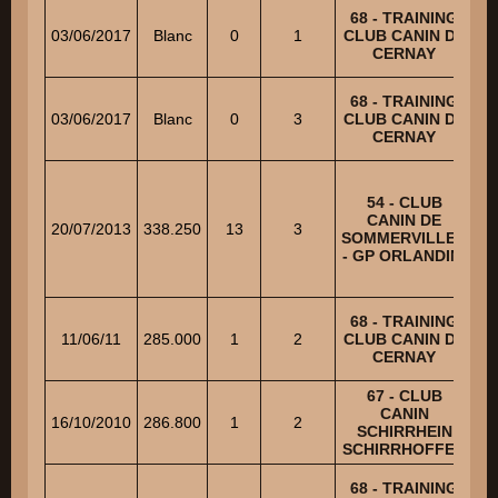
68 - TRAINING
B
03/06/2017
Blanc
0
1
CLUB CANIN DE
CERNAY
68 - TRAINING
B
03/06/2017
Blanc
0
3
CLUB CANIN DE
CERNAY
54 - CLUB
CANIN DE
20/07/2013
338.250
13
3
MA
SOMMERVILLER
- GP ORLANDINI
68 - TRAINING
11/06/11
285.000
1
2
CLUB CANIN DE
CERNAY
67 - CLUB
CANIN
16/10/2010
286.800
1
2
MA
SCHIRRHEIN
SCHIRRHOFFEN
68 - TRAINING