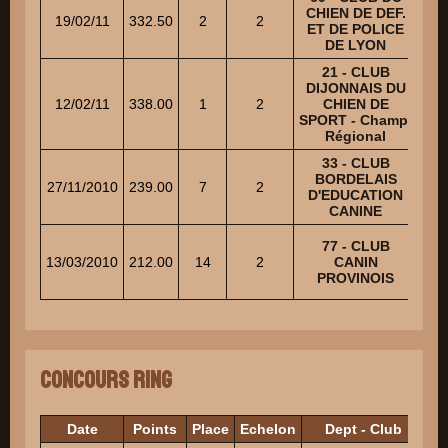
MU
CHIEN DE DEF.
19/02/11
332.50
2
2
ET DE POLICE
DE LYON
21 - CLUB
D
DIJONNAIS DU
12/02/11
338.00
1
2
CHIEN DE
M
SPORT - Champ.
Régional
33 - CLUB
BORDELAIS
27/11/2010
239.00
7
2
D'EDUCATION
C
CANINE
77 - CLUB
J
13/03/2010
212.00
14
2
CANIN
D
PROVINOIS
Concours Ring
Date
Points
Place
Echelon
Dept - Club