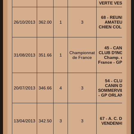
VERTE VESOUL
68 - REUNION
26/10/2013
362.00
1
3
AMATEUR
CHIEN COLMAR
45 - CANIS
Championnat
CLUB D'INGRE -
31/08/2013
351.66
1
de France
Champ. de
France - GP SCC
54 - CLUB
CANIN DE
20/07/2013
346.66
4
3
SOMMERVILLER
- GP ORLANDINI
67 - A. C. D. DE
13/04/2013
342.50
3
3
VENDENHEIM