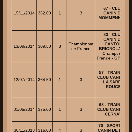
67 - CLUB
15/11/2014
362.00
1
3
CANIN DE
MOMMENHEIM
83 - CLUB
CANIN DU
Championnat
CANTON
13/09/2014
309.50
8
de France
BRIGNOLAIS -
Champ. de
France - GP SCC
57 - TRAINING
CLUB CANIN DE
12/07/2014
364.50
1
3
LA SARRE
ROUGE
68 - TRAINING
31/05/2014
375.00
1
3
CLUB CANIN DE
CERNAY
70 - SPORTING
30/11/2013
316.00
4
3
CANIN DE L'ILE