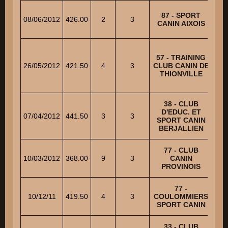
M
87 - SPORT
08/06/2012
426.00
2
3
CANIN AIXOIS
C
57 - TRAINING
26/05/2012
421.50
4
3
CLUB CANIN DE
M
THIONVILLE
38 - CLUB
SEL
D'EDUC. ET
07/04/2012
441.50
3
3
SPORT CANIN
BERJALLIEN
SEL
77 - CLUB
10/03/2012
368.00
9
3
CANIN
PROVINOIS
M
77 -
10/12/11
419.50
4
3
COULOMMIERS
SPORT CANIN
33 - CLUB