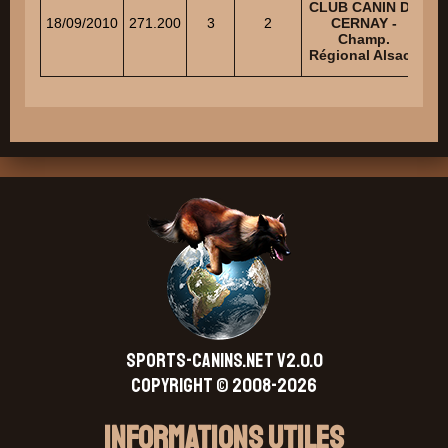
CLUB CANIN DE
18/09/2010
271.200
3
2
CERNAY -
R
Champ.
Régional Alsace
SPORTS-CANINS.NET V2.0.0
Copyright © 2008-2026
Informations Utiles