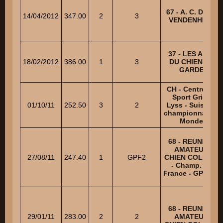
67 - A. C. D. DE
14/04/2012
347.00
2
3
VENDENHEIM
37 - LES AMIS
18/02/2012
386.00
1
3
DU CHIEN DE
GARDE
CH - Centre du
Sport Grien
01/10/11
252.50
3
2
Lyss - Suisse -
championnat du
Monde
68 - REUNION
AMATEUR
27/08/11
247.40
1
GPF2
CHIEN COLMAR
- Champ. de
France - GP SCC
68 - REUNION
29/01/11
283.00
2
2
AMATEUR