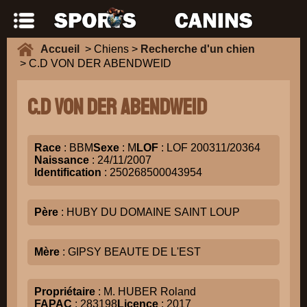
Accueil
> Chiens >
Recherche d'un chien
> C.D VON DER ABENDWEID
C.D VON DER ABENDWEID
Race
: BBM
Sexe
: M
LOF
: LOF 200311/20364
Naissance
: 24/11/2007
Identification
: 250268500043954
Père
: HUBY DU DOMAINE SAINT LOUP
Mère
: GIPSY BEAUTE DE L'EST
Propriétaire
: M. HUBER Roland
FAPAC
: 283198
Licence
: 2017