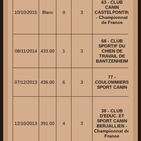
63 - CLUB
BE
CANIN
M
10/10/2015
Blanc
0
3
CASTELPONTIN
- Championnat
de France
J
68 - CLUB
SPORTIF DU
08/11/2014
433.00
1
3
CHIEN DE
SC
TRAVAIL DE
BANTZENHEIM
77 -
07/12/2013
436.00
6
3
COULOMMIERS
M
SPORT CANIN
38 - CLUB
D'EDUC. ET
MU
SPORT CANIN
D
12/10/2013
391.00
4
3
BERJALLIEN -
J
Championnat de
C
France