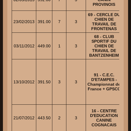
PROVINOIS
LA
69 - CERCLE DU
SC
CHIEN DE
23/02/2013
391.00
7
3
TRAVAIL DE
FRONTENAS
68 - CLUB
SPORTIF DU
SC
03/11/2012
449.00
1
3
CHIEN DE
TRAVAIL DE
BANTZENHEIM
SEL
91 - C.E.C.
D'ETAMPES -
13/10/2012
391.50
3
3
Championnat de
France + GPSCC
16 - CENTRE
M
D'EDUCATION
21/07/2012
443.50
2
3
CANINE
COGNACAIS