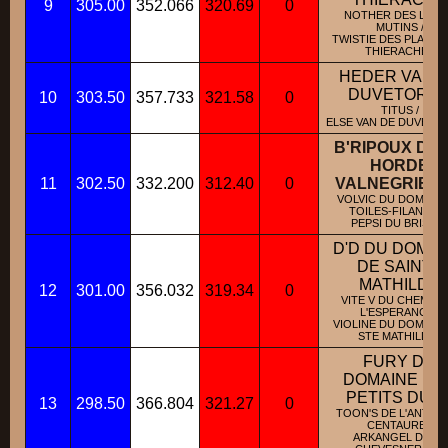
9
305.00
352.066
320.69
0
NOTHER DES LOU
MUTINS /
TWISTIE DES PLAINE
THIERACHE /
HEDER VAN 
DUVETORR
10
303.50
357.733
321.58
0
TITUS /
ELSE VAN DE DUVETOR
B'RIPOUX DE 
HORDE
11
302.50
332.200
312.40
0
VALNEGRIEN
VOLVIC DU DOMAINE
TOILES-FILANTES 
PEPSI DU BRISKA /
D'D DU DOMAI
DE SAINTE
MATHILDE
12
301.00
356.032
319.34
0
VITE V DU CHEMIN 
L'ESPERANCE /
VIOLINE DU DOMAINE
STE MATHILDE /
FURY DU
DOMAINE DE
PETITS DUC
13
298.50
366.804
321.27
0
TOON'S DE L'ANTRE
CENTAURE /
ARKANGEL DE LA