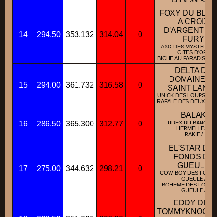
CHEVESNERAIE /
FOXY DU BLA
A CROIX
D'ARGENT DI
14
294.50
353.132
314.04
0
FURY
AXO DES MYSTERIEU
CITES D'OR /
BICHE AU PARADIS D'O
DELTA DU
DOMAINE D
15
294.00
361.732
316.58
0
SAINT LANG
UNICK DES LOUPS MUT
RAFALE DES DEUX SAB
BALAK
16
286.50
365.300
312.77
0
UDEX DU BANC DE
HERMELLES /
RAKIE /
EL'STAR DE
FONDS DE
GUEULE
17
275.00
344.632
298.21
0
COW-BOY DES FOND
GUEULE /
BOHEME DES FONDS
GUEULE /
EDDY DES
TOMMYKNOCK