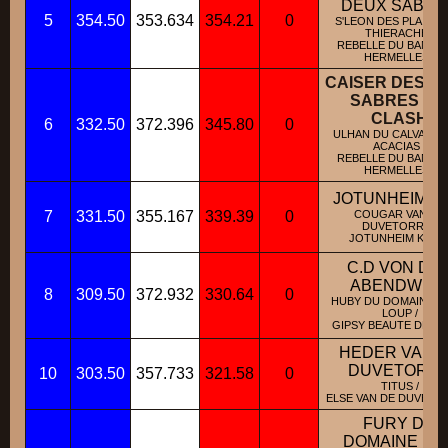
DEUX SABRE
5
354.50
353.634
354.21
0
S'LEON DES PLAINES
THIERACHE /
REBELLE DU BANC 
HERMELLES /
CAISER DES D
SABRES DI
CLASH
6
332.50
372.396
345.80
0
ULHAN DU CALVAIRE 
ACACIAS /
REBELLE DU BANC 
HERMELLES /
JOTUNHEIM U
7
331.50
355.167
339.39
0
COUGAR VAN DE
DUVETORRE /
JOTUNHEIM KOLA 
C.D VON DE
ABENDWEI
8
309.50
372.932
330.64
0
HUBY DU DOMAINE S
LOUP /
GIPSY BEAUTE DE L'E
HEDER VAN 
DUVETORR
10
303.50
357.733
321.58
0
TITUS /
ELSE VAN DE DUVETOR
FURY DU
DOMAINE DE