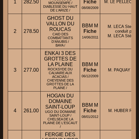
1
282.50
Fiche
M. LE PELLEC Thi
MOUNSEMPE /
DIABLESSE DU HAUT
08/08/2009
DE L'ARIZE /
GHOST DU
VALLON DU
BBM M
M. LECA Stepha
ROUCAS
2
278.50
Fiche
conduit par
CAID DES
M. LECA Stépha
14/06/2011
COMBATTANTS
D'ANUBIS /
BAYA /
ENKAI 3 DES
GROTTES DE
LA PLAINE
BBM M
3
277.00
ROCKSYDE DU
Fiche
M. PAQUAY Didi
CALVAIRE AUX
06/12/2009
ACACIAS /
CHEYENNE DES
GROTTES DE LA
PLAINE /
HOGAN DU
DOMAINE
BBM M
SAINT-LOUP
4
261.00
Fiche
M. HUBER Rola
UGO DU DOMAINE
SAINT-LOUP /
08/01/2012
CHELSEA DE LA
PLAINE DE L'ESCAUT
/
FERGIE DES