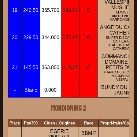
VALLESPIR D
MUSHER
19
240.50
365.700
282.23
0
LEWIS /
RIKI DU VIEUX
MARRONNIER /
ANGE DU CAMI
CATHERIC
20
229.50
344.000
267.67
0
SNIPER DU CAMI D
CATHERIC /
UTAH DU CAMI DE
CATHERIC /
COMMANCHE 
DOMAINE DE
21
145.50
363.800
218.27
0
PETITS DUC
STARKO DES LOUPS
MACKENSIE /
VESPA /
BUNDY DU PE
-
Blanc
0.000
-
-
JAUNE
Mondioring 2
Place
Pts/300
Chien / Origines
Race
Propriétaire/Condu
EGERIE
BBM F
V'KOLOSS DE