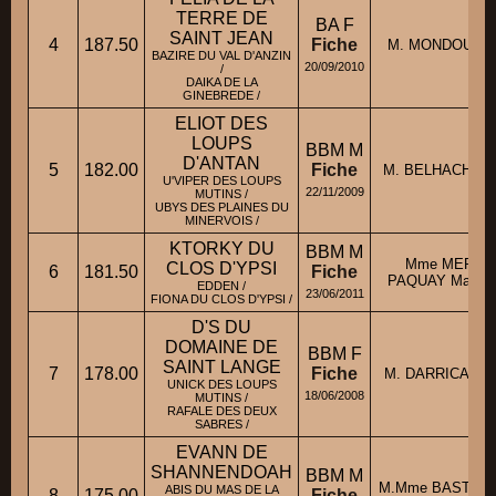
TERRE DE
BA F
SAINT JEAN
4
187.50
Fiche
M. MONDOU Ja
BAZIRE DU VAL D'ANZIN
20/09/2010
/
DAIKA DE LA
GINEBREDE /
ELIOT DES
LOUPS
BBM M
D'ANTAN
5
182.00
Fiche
M. BELHACHEMI 
U'VIPER DES LOUPS
22/11/2009
MUTINS /
UBYS DES PLAINES DU
MINERVOIS /
KTORKY DU
BBM M
Mme MERTE
CLOS D'YPSI
6
181.50
Fiche
PAQUAY Marie-C
EDDEN /
23/06/2011
FIONA DU CLOS D'YPSI /
D'S DU
DOMAINE DE
BBM F
SAINT LANGE
7
178.00
Fiche
M. DARRICAU Ph
UNICK DES LOUPS
18/06/2008
MUTINS /
RAFALE DES DEUX
SABRES /
EVANN DE
SHANNENDOAH
BBM M
M.Mme BASTEN P
ABIS DU MAS DE LA
8
175.00
Fiche