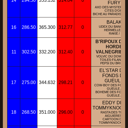
14
294.50
353.132
314.04
0
FURY
AXO DES MYSTERIEU
CITES D'OR /
BICHE AU PARADIS D'O
BALAK
16
286.50
365.300
312.77
0
UDEX DU BANC DE
HERMELLES /
RAKIE /
B'RIPOUX DE 
HORDE
11
302.50
332.200
312.40
0
VALNEGRIEN
VOLVIC DU DOMAINE
TOILES-FILANTES 
PEPSI DU BRISKA /
EL'STAR DE
FONDS DE
GUEULE
17
275.00
344.632
298.21
0
COW-BOY DES FOND
GUEULE /
BOHEME DES FONDS
GUEULE /
EDDY DES
TOMMYKNOCK
18
268.50
351.000
296.00
0
RASTA DES TROIS
AIGUIERES /
CARTOON DES
TOMMYKNOCKERS 