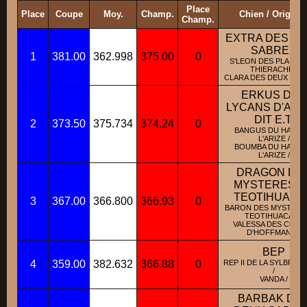
Place
Place
Coupe
Moy.
Champ.
Chien / Origine
Champ.
EXTRA DES D
SABRES
1
381.00
362.998
375.00
0
S'LEON DES PLAINES
THIERACHE /
CLARA DES DEUX SABR
ERKUS DES
LYCANS D'AR
DIT E.T.
2
373.50
375.734
374.24
0
BANGUS DU HAUT 
L'ARIZE /
BOUMBA DU HAUT 
L'ARIZE /
DRAGON DE
MYSTERES D
TEOTIHUACA
3
367.00
366.800
366.93
0
BARON DES MYSTERE
TEOTIHUACAN /
VALESSA DES CONT
D'HOFFMANN /
BEP
4
359.00
382.632
366.88
0
REP II DE LA SYLBRIL
/
VANDA /
BARBAK DE