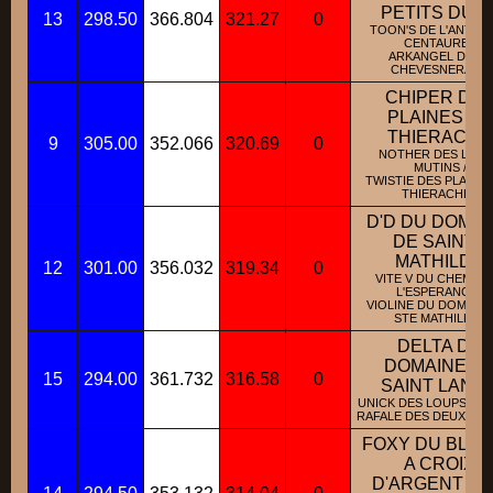
PETITS DUC
13
298.50
366.804
321.27
0
TOON'S DE L'ANTRE
CENTAURE /
ARKANGEL DE LA
CHEVESNERAIE /
CHIPER DE
PLAINES DE
THIERACHE
9
305.00
352.066
320.69
0
NOTHER DES LOU
MUTINS /
TWISTIE DES PLAINE
THIERACHE /
D'D DU DOMAI
DE SAINTE
MATHILDE
12
301.00
356.032
319.34
0
VITE V DU CHEMIN 
L'ESPERANCE /
VIOLINE DU DOMAINE
STE MATHILDE /
DELTA DU
DOMAINE D
15
294.00
361.732
316.58
0
SAINT LANG
UNICK DES LOUPS MUT
RAFALE DES DEUX SAB
FOXY DU BLA
A CROIX
D'ARGENT DI