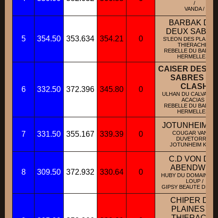
/
VANDA /
BARBAK DE
DEUX SABRE
5
354.50
353.634
354.21
0
S'LEON DES PLAINES
THIERACHE /
REBELLE DU BANC 
HERMELLES /
CAISER DES D
SABRES DI
CLASH
6
332.50
372.396
345.80
0
ULHAN DU CALVAIRE 
ACACIAS /
REBELLE DU BANC 
HERMELLES /
JOTUNHEIM U
7
331.50
355.167
339.39
0
COUGAR VAN DE
DUVETORRE /
JOTUNHEIM KOLA 
C.D VON DE
ABENDWEI
8
309.50
372.932
330.64
0
HUBY DU DOMAINE S
LOUP /
GIPSY BEAUTE DE L'E
CHIPER DE
PLAINES DE
THIERACHE