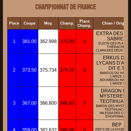
Championnat de France
Place
Place
Coupe
Moy.
Champ.
Chien / Origine
Champ.
EXTRA DES D
SABRES
1
381.00
362.998
375.00
0
S'LEON DES PLAINES
THIERACHE /
CLARA DES DEUX SABR
ERKUS DES
LYCANS D'AR
DIT E.T.
2
373.50
375.734
374.24
0
BANGUS DU HAUT 
L'ARIZE /
BOUMBA DU HAUT 
L'ARIZE /
DRAGON DE
MYSTERES D
TEOTIHUACA
3
367.00
366.800
366.93
0
BARON DES MYSTERE
TEOTIHUACAN /
VALESSA DES CONT
D'HOFFMANN /
BEP
4
359.00
382.632
366.88
0
REP II DE LA SYLBRIL