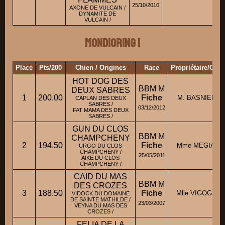
25/10/2010
AXONE DE VULCAIN /
DYNAMITE DE
VULCAIN /
Mondioring 1
Place
Pts/200
Chien / Origines
Race
Propriétaire/Con
HOT DOG DES
BBM M
DEUX SABRES
1
200.00
Fiche
M. BASNIER Fa
CAPLAN DES DEUX
SABRES /
03/12/2012
FAT MAMA DES DEUX
SABRES /
GUN DU CLOS
BBM M
CHAMPCHENY
2
194.50
Fiche
Mme MEGIAS N
URGO DU CLOS
CHAMPCHENY /
25/05/2011
AIKE DU CLOS
CHAMPCHENY /
CAID DU MAS
BBM M
DES CROZES
3
188.50
Fiche
Mlle VIGOGNE 
VIDOCK DU DOMAINE
DE SAINTE MATHILDE /
23/03/2007
VEYNA DU MAS DES
CROZES /
FELIA DE LA