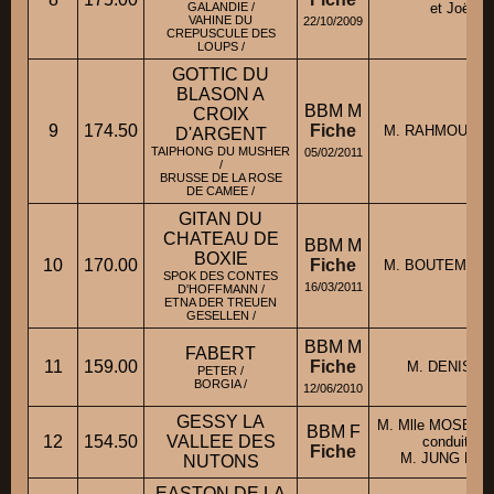
GALANDIE /
et Joëlle
VAHINE DU
22/10/2009
CREPUSCULE DES
LOUPS /
GOTTIC DU
BLASON A
BBM M
CROIX
9
174.50
Fiche
M. RAHMOUNE D
D'ARGENT
TAIPHONG DU MUSHER
05/02/2011
/
BRUSSE DE LA ROSE
DE CAMEE /
GITAN DU
CHATEAU DE
BBM M
BOXIE
10
170.00
Fiche
M. BOUTEMY Be
SPOK DES CONTES
16/03/2011
D'HOFFMANN /
ETNA DER TREUEN
GESELLEN /
BBM M
FABERT
11
159.00
Fiche
M. DENIS Yv
PETER /
BORGIA /
12/06/2010
GESSY LA
M. Mlle MOSBEU
BBM F
12
154.50
VALLEE DES
conduit par
Fiche
M. JUNG Bern
NUTONS
EASTON DE LA