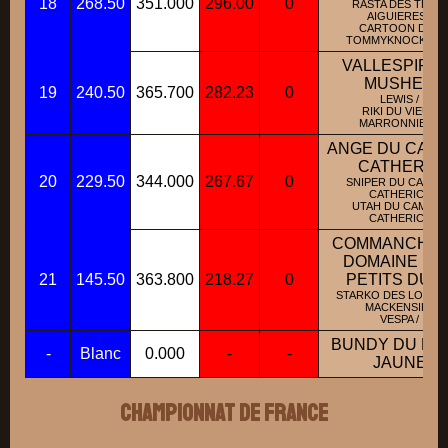
18
268.50
351.000
296.00
0
RASTA DES TROIS
AIGUIERES /
CARTOON DES
TOMMYKNOCKERS 
VALLESPIR D
MUSHER
19
240.50
365.700
282.23
0
LEWIS /
RIKI DU VIEUX
MARRONNIER /
ANGE DU CAMI
CATHERIC
20
229.50
344.000
267.67
0
SNIPER DU CAMI D
CATHERIC /
UTAH DU CAMI DE
CATHERIC /
COMMANCHE 
DOMAINE DE
21
145.50
363.800
218.27
0
PETITS DUC
STARKO DES LOUPS
MACKENSIE /
VESPA /
BUNDY DU PE
-
Blanc
0.000
-
-
JAUNE
Championnat de France