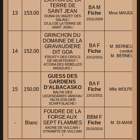
TERRE DE
BA M
SAINT JEAN
13
153.00
Fiche
Mme MAUGER H
DUBAI DU MAZET DES
23/11/2009
SALINS /
D'LILI DE LA TERRE DE
SAINT JEAN /
GRINCHON DU
DOMAINE DE LA
BA F
GRAVAUDIERE
M. BERNEUIL 
14
152.00
Fiche
conduit par
DIT GOA
M. BERNEUIL K
E'RUSTY DES CROCS
23/12/2011
DE HEURTEVENT /
A'CORA DES REBELLES
MASQUES /
GUESS DES
GARDIENS
BA F
D'ALBACASKO
15
150.00
Fiche
Mlle WOLPERT 
BALTIK DES
13/11/2011
LEGENDAIRES VANOVA /
YALTA VON DER
SCHIFFSLACHE /
FOUDRE DE LA
FORGE AUX
BBM F
-
Blanc
SEPT FLAMMES
Fiche
M. DI-MANNO R
AXONE DE VULCAIN /
25/10/2010
DYNAMITE DE VULCAIN
/