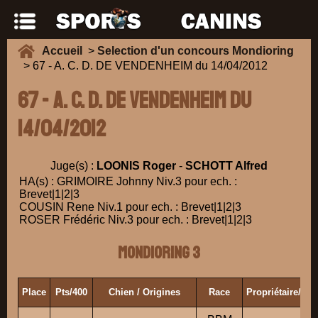
Accueil
>
Selection d'un concours Mondioring
> 67 - A. C. D. DE VENDENHEIM du 14/04/2012
67 - A. C. D. DE VENDENHEIM du
14/04/2012
Juge(s) :
LOONIS Roger
-
SCHOTT Alfred
HA(s) : GRIMOIRE Johnny Niv.3 pour ech. :
Brevet|1|2|3
COUSIN Rene Niv.1 pour ech. : Brevet|1|2|3
ROSER Frédéric Niv.3 pour ech. : Brevet|1|2|3
Mondioring 3
Place
Pts/400
Chien / Origines
Race
Propriétaire/Co