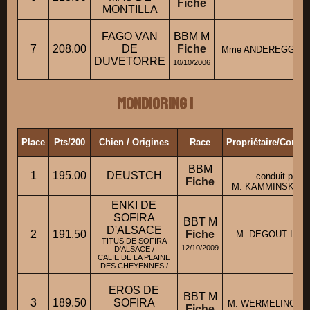
Fiche
MONTILLA
FAGO VAN
BBM M
7
208.00
DE
Fiche
Mme ANDEREGG Es
DUVETORRE
10/10/2006
Mondioring 1
Place
Pts/200
Chien / Origines
Race
Propriétaire/Condu
BBM
1
195.00
DEUSTCH
conduit par
Fiche
M. KAMMINSKI Dan
ENKI DE
SOFIRA
BBT M
D'ALSACE
2
191.50
Fiche
M. DEGOUT Laure
TITUS DE SOFIRA
12/10/2009
D'ALSACE /
CALIE DE LA PLAINE
DES CHEYENNES /
EROS DE
BBT M
3
189.50
SOFIRA
M. WERMELINGER
Fiche