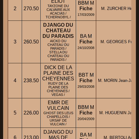
ELIOT
BBM M
TAYZONE DU
2
270.50
Fiche
M. ZURCHER Herber
CALVAIRE AUX
ACACIAS /
17/03/2009
TCHERNOBYL /
DJANGO DU
CHATEAU
DU PARADIS
BA M
3
260.50
AICKO DU
Fiche
M. GEORGES Franc
CHATEAU DU
24/10/2008
PARADIS /
STELLA DU
CHATEAU DU
PARADIS /
DICK DE LA
PLAINE DES
BBT M
CHEYENNES
4
238.50
Fiche
M. MORIN Jean-Jacq
RUDY DE LA
29/03/2008
PLAINE DES
CHEYENNES /
VEGAS /
EMIR DE
BBM M
VULCAIN
5
226.00
Fiche
M. HUGUENIN Jacqu
GHOST DES LEUS
CHAPELLOIS /
20/04/2009
URSAF DE
VULCAIN /
DJANGO DU
BA M
6
213.00
MAS DE
M. BERTOLI Andre