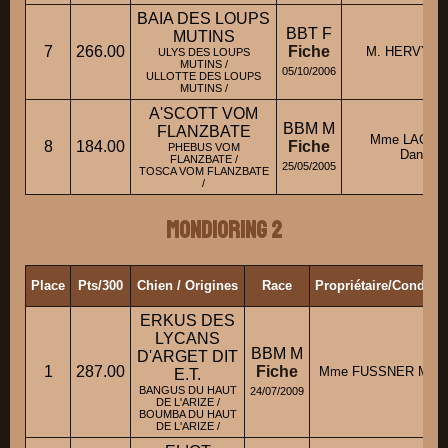
BAIA DES LOUPS
BBT F
MUTINS
7
266.00
Fiche
M. HERVY Fr
ULYS DES LOUPS
MUTINS /
05/10/2006
ULLOTTE DES LOUPS
MUTINS /
A'SCOTT VOM
BBM M
FLANZBATE
Mme LAGUE
8
184.00
Fiche
PHEBUS VOM
Daniele
FLANZBATE /
25/05/2005
TOSCA VOM FLANZBATE
/
Mondioring 2
Place
Pts/300
Chien / Origines
Race
Propriétaire/Conduct
ERKUS DES
LYCANS
BBM M
D'ARGET DIT
1
287.00
Fiche
Mme FUSSNER Myri
E.T.
BANGUS DU HAUT
24/07/2009
DE L'ARIZE /
BOUMBA DU HAUT
DE L'ARIZE /