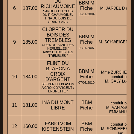
DU
BBM M
RICHAUMOINE
6
187.00
Fiche
M. JARDEL Dieudo
SANDOR DU CLOS
02/11/2004
DU RICHAUMOINE /
TINA DU BOIS DE
GRAND VAL /
CLOPFER DU
BOIS DES
BBM M
TREMBLES
9
185.00
Fiche
M. SCHWEIGERT F
UDEX DU BANC DES
02/11/2007
HERMELLES /
ABBY DU BOIS DES
TREMBLES /
FLINT DU
BLASON A
BBM M
Mme ZÜRCHER An
CROIX
10
184.00
Fiche
conduit par
D'ARGENT
M. GALY Ludovi
07/05/2010
BEEPER DU BLASON
A CROIX D'ARGENT /
BRUNETTE /
INA DU MONT
BBM
conduit par
11
181.00
LIBRE
Fiche
M. VAN ASCHE
EMMANUEL
FABIO VOM
BBM
conduit par
12
160.00
KISTENSTEIN
Fiche
M. SCHNEEBER
Jan