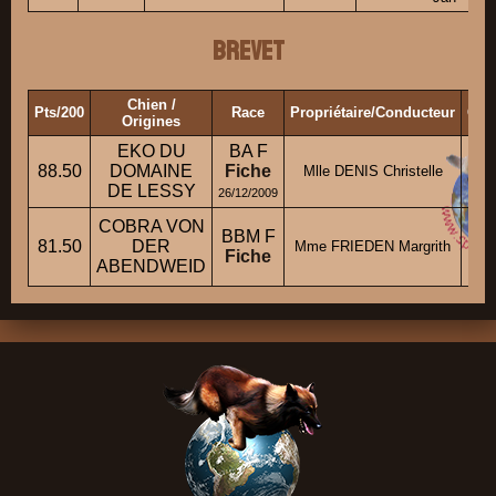
Brevet
Chien /
Pts/200
Race
Propriétaire/Conducteur
Clu
Origines
EKO DU
BA F
ESP
88.50
DOMAINE
Fiche
Mlle DENIS Christelle
GEI
DE LESSY
26/12/2009
CL
COBRA VON
BBM F
DU
81.50
DER
Mme FRIEDEN Margrith
Fiche
T
ABENDWEID
BA