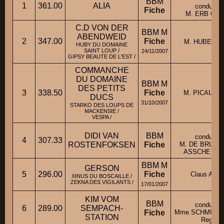
BBM
1
361.00
ALIA
conduit pa
Fiche
M. ERB Chris
C.D VON DER
BBM M
ABENDWEID
2
347.00
Fiche
M. HUBER Ro
HUBY DU DOMAINE
SAINT LOUP /
24/11/2007
GIPSY BEAUTE DE L'EST /
COMMANCHE
DU DOMAINE
BBM M
DES PETITS
3
338.50
Fiche
M. PICAUT M
DUCS
31/10/2007
STARKO DES LOUPS DE
MACKENSIE /
VESPA /
DIDI VAN
BBM
conduit pa
4
307.33
ROSTENFOKSEN
Fiche
M. DE BRUYN
ASSCHE Chri
BBM M
GERSON
5
296.00
Fiche
Claus Ange
XINUS DU BOSCAILLE /
ZEKNA DES VIGILANTS /
17/01/2007
KIM VOM
BBM
conduit pa
6
289.00
SEMPACH-
Fiche
Mme SCHMUKI-
STATION
Regina