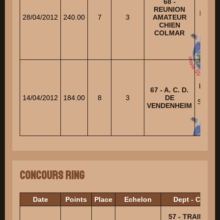
68 -
REUNION
DIPAL
28/04/2012
240.00
7
3
AMATEUR
Miche
CHIEN
COLMAR
LOON
67 - A. C. D.
Roge
14/04/2012
184.00
8
3
DE
SCHO
VENDENHEIM
Alfre
Concours Ring
Date
Points
Place
Echelon
Dept - Club
57 - TRAINING