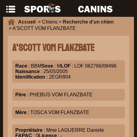
Accueil
> Chiens >
Recherche d'un chien
> A'SCOTT VOM FLANZBATE
A'SCOTT VOM FLANZBATE
Race
: BBM
Sexe
: M
LOF
: LOF 062766/08496
Naissance
: 25/05/2005
Identification
: 2EGR804
Père
: PHEBUS VOM FLANZBATE
Mère
: TOSCA VOM FLANZBATE
Propriétaire
: Mme LAGUERRE Daniele
FAPAC
: 0
Licence
: -