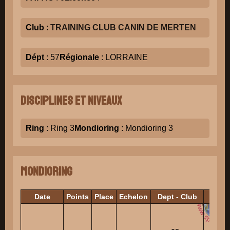
Club
:
TRAINING CLUB CANIN DE MERTEN
Dépt
: 57
Régionale
: LORRAINE
Disciplines et niveaux
Ring
: Ring 3
Mondioring
: Mondioring 3
Mondioring
Date
Points
Place
Echelon
Dept - Club
Juge