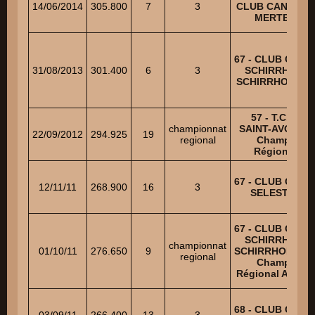
14/06/2014
305.800
7
3
CLUB CANIN DE
MERTEN
67 - CLUB CANI
31/08/2013
301.400
6
3
SCHIRRHEIN
SCHIRRHOFFEN
57 - T.C.C.
championnat
SAINT-AVOLD -
22/09/2012
294.925
19
regional
Champ.
Régional
67 - CLUB CANI
12/11/11
268.900
16
3
SELESTAT
67 - CLUB CANI
SCHIRRHEIN
championnat
01/10/11
276.650
9
SCHIRRHOFFEN
regional
Champ.
Régional Alsace
68 - CLUB CANI
03/09/11
266.400
13
3