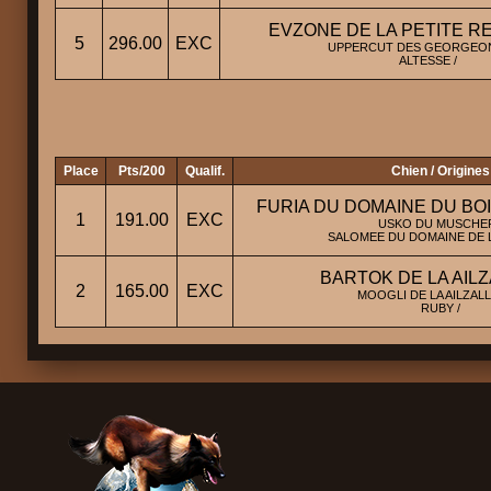
EVZONE DE LA PETITE R
5
296.00
EXC
UPPERCUT DES GEORGEON
ALTESSE /
Place
Pts/200
Qualif.
Chien / Origines
FURIA DU DOMAINE DU BO
1
191.00
EXC
USKO DU MUSCHER
SALOMEE DU DOMAINE DE L
BARTOK DE LA AIL
2
165.00
EXC
MOOGLI DE LA AILZALL
RUBY /