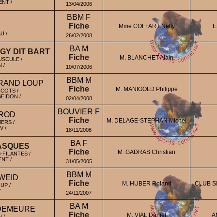
ENT /
13/04/2006
BBM F
Fiche
Mme COFFART Nelly
E
U /
26/02/2008
BA M
GY DIT BART
Fiche
M. BLANCHET Alain
SCULE /
 /
10/07/2006
BBM M
GRAND LOUP
Fiche
M. MANIGOLD Philippe
COTS /
SEIDON /
02/04/2008
BOUVIER F
 ROD
Fiche
M. DELAGE-STEPHAN Michel
ERS /
 /
18/11/2008
BA F
ASQUES
Fiche
M. GADRAS Christian
FILANTES /
NT /
31/05/2005
BBM M
WEID
Fiche
M. HUBER Roland
CLUB S
UP /
/
24/11/2007
BA M
 DEMEURE
Fiche
M. VIAL Daniel
A
 /