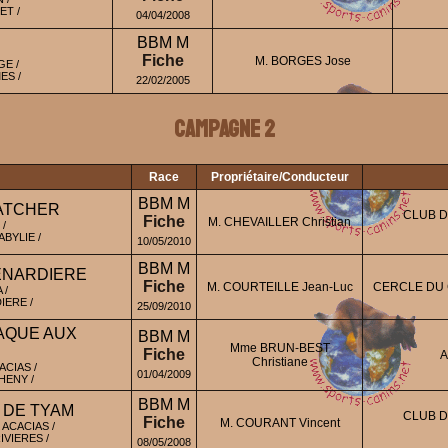
ET /
04/04/2008
BBM M
Fiche
M. BORGES Jose
GE /
ES /
22/02/2005
Campagne 2
Race
Propriétaire/Conducteur
BBM M
ATCHER
CLUB D
Fiche
M. CHEVAILLER Christian
/
BYLIE /
10/05/2010
BBM M
ENARDIERE
Fiche
M. COURTEILLE Jean-Luc
CERCLE DU 
 /
IERE /
25/09/2010
RAQUE AUX
BBM M
Mme BRUN-BEST
Fiche
A
Christiane
CIAS /
01/04/2009
ENY /
BBM M
 DE TYAM
CLUB D
Fiche
M. COURANT Vincent
ACACIAS /
VIERES /
08/05/2008