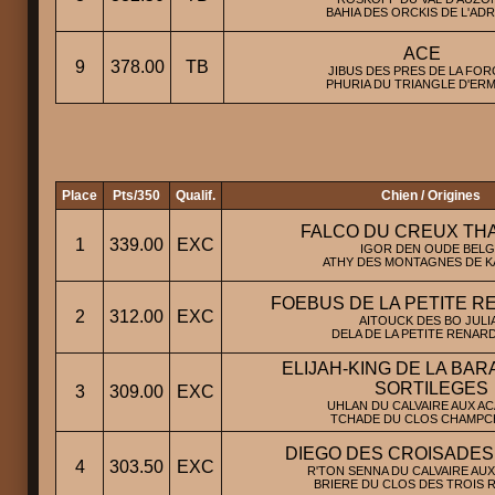
BAHIA DES ORCKIS DE L'ADR
ACE
9
378.00
TB
JIBUS DES PRES DE LA FOR
PHURIA DU TRIANGLE D'ERM
Place
Pts/350
Qualif.
Chien / Origines
FALCO DU CREUX TH
1
339.00
EXC
IGOR DEN OUDE BELG 
ATHY DES MONTAGNES DE KA
FOEBUS DE LA PETITE R
2
312.00
EXC
AITOUCK DES BO JULIA
DELA DE LA PETITE RENARD
ELIJAH-KING DE LA BA
SORTILEGES
3
309.00
EXC
UHLAN DU CALVAIRE AUX ACA
TCHADE DU CLOS CHAMPCH
DIEGO DES CROISADES
4
303.50
EXC
R'TON SENNA DU CALVAIRE AUX 
BRIERE DU CLOS DES TROIS RI