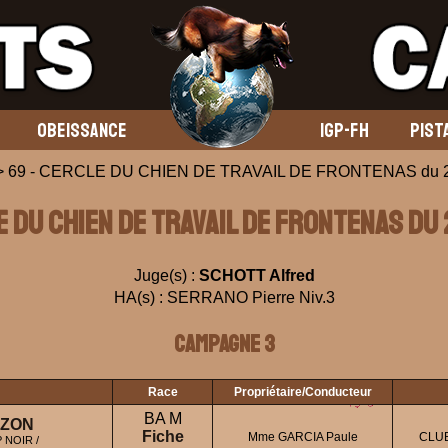
OBEISSANCE
IGP-FH
PIST
 69 - CERCLE DU CHIEN DE TRAVAIL DE FRONTENAS du 2
E DU CHIEN DE TRAVAIL DE FRONTENAS du
Juge(s) :
SCHOTT Alfred
HA(s) : SERRANO Pierre Niv.3
Campagne 3
Race
Propriétaire/Conducteur
BA M
UZON
Fiche
Mme GARCIA Paule
CLUB
 NOIR /