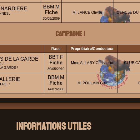
BBM M
ENARDIERE
Fiche
M. LANCE Olivier
CERCLE DU 
NES /
30/05/2009
Campagne 1
Race
Propriétaire/Conducteur
BBT F
IS DE LA GARDE
Fiche
Mme ALLARY Christiane
CLUB CA
 /
A GARDE /
30/05/2010
BBM M
ZALLERIE
Fiche
M. POULAIN Guy
ERIE /
14/07/2006
Informations Utiles