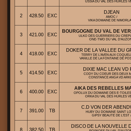
USSIA DU VAL DES HURLES V
DJEAN
2
428.50
EXC
AMOC /
VIKA DOMAINE DE NIMORLA
BOURGOGNE DU VAL DE VER
3
421.00
EXC
ULKO DES GUERRIERS DU CREPU
ONE-TWO DU VAL D'AUZON
DOKER DE LA VALLEE DU 
4
418.00
EXC
TERRY DE L'AVEN AUX COQUELI
VANILLE DE LA FONTAINE DE PO
DIXIE MAC LEAN VD
5
414.50
EXC
CODY DU COEUR DES DEUX M
CONSTANCE ANGA VD ARKIV
AIKA DES REBELLES M
6
400.00
EXC
OPOLUX DU DOMAINE DES E-TOILES-
ORKA DU VAL DES HURLES VE
C.D VON DER ABEND
7
391.00
TB
HUBY DU DOMAINE SAINT LO
GIPSY BEAUTE DE L'EST 
DISCO DE LA NOUVELLE
8
382.50
TB
ROSKOFF DU VAL D'AUZON