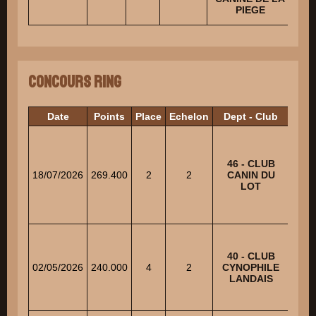
PIEGE
Concours Ring
Date
Points
Place
Echelon
Dept - Club
J
46 - CLUB
PEC
18/07/2026
269.400
2
2
CANIN DU
M
LOT
40 - CLUB
RI
02/05/2026
240.000
4
2
CYNOPHILE
M
LANDAIS