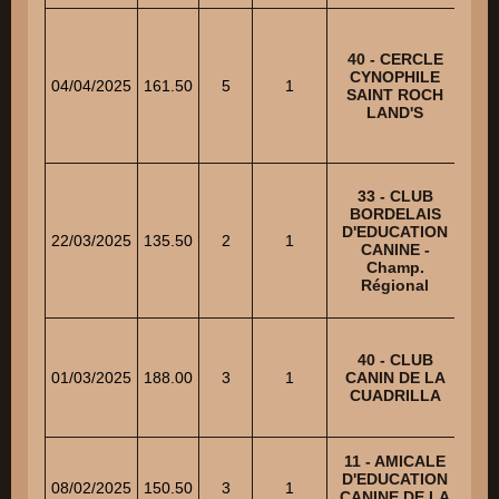
40 - CERCLE
CYNOPHILE
P
04/04/2025
161.50
5
1
SAINT ROCH
LAND'S
33 - CLUB
BORDELAIS
SEL
D'EDUCATION
22/03/2025
135.50
2
1
CANINE -
Champ.
Régional
40 - CLUB
M
01/03/2025
188.00
3
1
CANIN DE LA
CUADRILLA
11 - AMICALE
D'EDUCATION
P
08/02/2025
150.50
3
1
CANINE DE LA