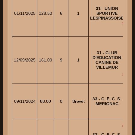
PHA
31 - UNION
01/11/2025
128.50
6
1
SPORTIVE
LE
LESPINASSOISE
T
31 - CLUB
D'EDUCATION
BA
12/09/2025
161.00
9
1
CANINE DE
VILLEMUR
33 - C. E. C. S.
PHA
09/11/2024
88.00
0
Brevet
MERIGNAC
33 - C. E. C. S.
PHA