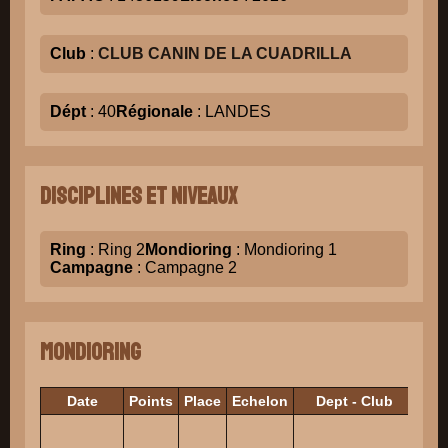
Club
:
CLUB CANIN DE LA CUADRILLA
Dépt
: 40
Régionale
: LANDES
Disciplines et niveaux
Ring
: Ring 2
Mondioring
: Mondioring 1
Campagne
: Campagne 2
Mondioring
Date
Points
Place
Echelon
Dept - Club
J