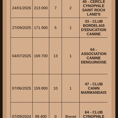
40 - CERCLE
CYNOPHILE
S
24/01/2026
213.000
7
2
SAINT ROCH
D
LAND'S
33 - CLUB
BORDELAIS
COU
27/09/2025
171.900
5
1
D'EDUCATION
Je
CANINE
64 -
ASSOCIATION
CA
04/07/2025
169.700
13
1
CANINE
DENGUINOISE
47 - CLUB
DE
07/06/2025
159.800
10
1
CANIN
Jean
MARMANDAIS
GL
64 - CLUB
S
07/09/2024
99.400
0
Brevet
CYNOPHILE