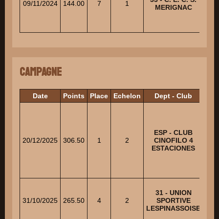
09/11/2024
144.00
7
1
MERIGNAC
Campagne
Date
Points
Place
Echelon
Dept - Club
VAN
ESP - CLUB
20/12/2025
306.50
1
2
CINOFILO 4
P
ESTACIONES
SEL
31 - UNION
31/10/2025
265.50
4
2
SPORTIVE
T
LESPINASSOISE
J