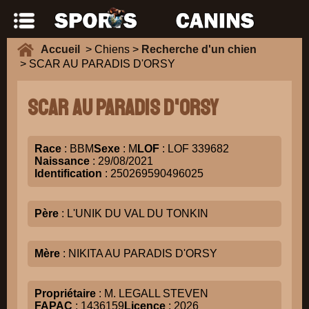
Accueil
> Chiens >
Recherche d'un chien
> SCAR AU PARADIS D'ORSY
SCAR AU PARADIS D'ORSY
Race
: BBM
Sexe
: M
LOF
: LOF 339682
Naissance
: 29/08/2021
Identification
: 250269590496025
Père
: L'UNIK DU VAL DU TONKIN
Mère
: NIKITA AU PARADIS D'ORSY
Propriétaire
: M. LEGALL STEVEN
FAPAC
: 1436159
Licence
: 2026