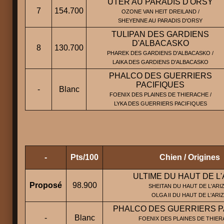
UTER AU PARADIS D'ORSY
7
154.700
OZONE VAN HEIT DREILAND /
SHEYENNE AU PARADIS D'ORSY
TULIPAN DES GARDIENS
D'ALBACASKO
8
130.700
PHAREK DES GARDIENS D'ALBACASKO /
LAIKA DES GARDIENS D'ALBACASKO
PHALCO DES GUERRIERS
PACIFIQUES
-
Blanc
FOENIX DES PLAINES DE THIERACHE /
LYKA DES GUERRIERS PACIFIQUES
-
Pts/100
Chien / Origines
ULTIME DU HAUT DE L'
Proposé
98.900
SHEITAN DU HAUT DE L'ARIZ
OLGA II DU HAUT DE L'ARI
PHALCO DES GUERRIERS P
-
Blanc
FOENIX DES PLAINES DE THIER