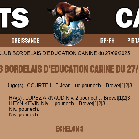
OBEISSANCE
IGP-FH
PIST
 CLUB BORDELAIS D'EDUCATION CANINE du 27/09/2025
UB BORDELAIS D'EDUCATION CANINE du 27
Juge(s) : COURTEILLE Jean-Luc pour ech. : Brevet|1|2|3
HA(s) : LOPEZ ARNAUD Niv. 2 pour ech. : Brevet|1|2|3
HEYN KEVIN Niv. 1 pour ech. : Brevet|1|2|3
Niv. pour ech. :
Niv. pour ech. :
ECHELON 3