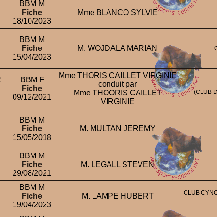
BBM M
Fiche
Mme BLANCO SYLVIE
18/10/2023
BBM M
Fiche
M. WOJDALA MARIAN
15/04/2023
Mme THORIS CAILLET VIRGINIE
E
BBM F
conduit par
Fiche
Mme THOORIS CAILLET
(CLUB 
09/12/2021
VIRGINIE
BBM M
Fiche
M. MULTAN JEREMY
15/05/2018
BBM M
Fiche
M. LEGALL STEVEN
29/08/2021
BBM M
CLUB CYNO
Fiche
M. LAMPE HUBERT
19/04/2023