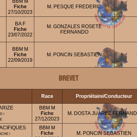
BBM M
Fiche
M. PESQUE FREDERIC
27/10/2023
BA F
M. GONZALES ROSETE
Fiche
FERNANDO
23/07/2022
BBM M
Fiche
M. PONCIN SEBASTIEN
22/09/2019
BREVET
Race
Propriétaire/Conducteur
ARIZE
BBM M
Fiche
M. DOSTA JUAREZ FERNAN
E /
27/12/2023
ZE
ACIFIQUES
BBM M
Fiche
M. PONCIN SEBASTIEN
ACHE /