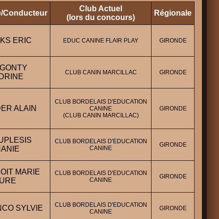
Club Actuel
re/Conducteur
Régionale
(lors du concours)
CKS ERIC
EDUC CANINE FLAIR PLAY
GIRONDE
AGONTY
CLUB CANIN MARCILLAC
GIRONDE
DRINE
CLUB BORDELAIS D'EDUCATION
DER ALAIN
CANINE
GIRONDE
(CLUB CANIN MARCILLAC)
UPLESIS
CLUB BORDELAIS D'EDUCATION
GIRONDE
ANIE
CANINE
OIT MARIE
CLUB BORDELAIS D'EDUCATION
GIRONDE
URE
CANINE
CLUB BORDELAIS D'EDUCATION
NCO SYLVIE
GIRONDE
CANINE