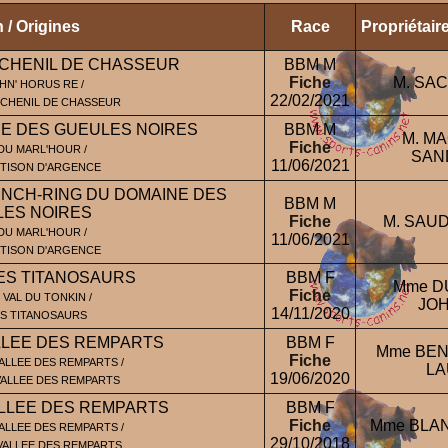
 / Origines
Race
Propriétai
 CHENIL DE CHASSEUR
BBM M
Fiche
M. SA
HN' HORUS RE /
22/02/2021
U CHENIL DE CHASSEUR
E DES GUEULES NOIRES
BBM M
M. M
Fiche
DU MARL'HOUR /
SAN
11/06/2021
TISON D'ARGENCE
ENCH-RING DU DOMAINE DES
BBM M
ES NOIRES
Fiche
M. SAU
DU MARL'HOUR /
11/06/2021
TISON D'ARGENCE
ES TITANOSAURS
BBM F
Mme D
Fiche
 VAL DU TONKIN /
JOH
14/11/2020
ES TITANOSAURS
ALLEE DES REMPARTS
BBM F
Mme BEN
Fiche
ALLEE DES REMPARTS /
LA
19/06/2020
VALLEE DES REMPARTS
ALLEE DES REMPARTS
BBM F
Fiche
Mme BLA
ALLEE DES REMPARTS /
29/10/2018
 VALLEE DES REMPARTS