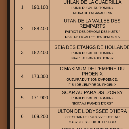
UHLAN DE LA CUADRILLA
1
190.100
L'UNIK DU VAL DU TONKIN /
MIURA DE LA GANADERIA
UTAN DE LA VALLEE DES
REMPARTS
2
188.400
PATRIOT DES DEMONS DES NUITS /
REAL DE LA VALLEE DES REMPARTS
SEIA DES ETANGS DE HOLLAND
3
182.400
L'UNIK DU VAL DU TONKIN /
NAYCE AU PARADIS D'ORSY
O'MAXIMUM DE L'EMPIRE DU
PHOENIX
4
173.300
GUEVARA DU TISON D'ARGENCE /
F-B-I DE L'EMPIRE DU PHOENIX
SCAR AU PARADIS D'ORSY
5
171.900
L'UNIK DU VAL DU TONKIN /
NIKITA AU PARADIS D'ORSY
ULTON DE L'ODYSSEE D'HERA
6
169.200
SHEYTHAN DE L'ODYSSEE D'HERA /
OASYS DES FEUX DE L'ESPOIR