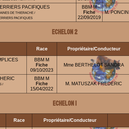
ERRIERS PACIFIQUES
BBM M
Fiche
M. PONCI
AINES DE THIERACHE /
22/09/2019
ERRIERS PACIFIQUES
ECHELON 2
Race
Propriétaire/Conducteur
MPLICES
BBM M
Fiche
Mme BERTHELOT SANDRA
09/10/2023
THERIC
BBM M
Fiche
M. MATUSZAK FREDERIC
 /
15/04/2022
ECHELON 1
Race
Propriétaire/Conducteur