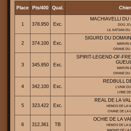
Place
Pts/400
Qual.
Chien
MACHIAVELLI DU
1
378.950
Exc.
DOG JO
LIL KATSAN D
SIGURD DU DOMAIN
2
374.100
Exc.
MARVIN 
ORANE DU 
SPIRIT-LEGEND-OF-FR
GUEUL
3
345.950
Exc.
MARVIN 
ORANE DU 
REDBULL D
4
342.100
Exc.
L'UNIK DU
LYBIE D
REAL DE LA V
5
323.422
Exc.
HEMOS DE LA V
OXANE DE LA 
OCHIE DE LA V
6
312.361
TB
HEMOS DE LA V
MADHIS DE LA