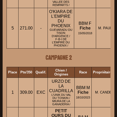
VALLEE DES
REMPARTS /
O'KIARA DE
L'EMPIRE
DU
BBM F
PHOENIX
5
271.00
-
Fiche
M. PAUREL
GUEVARADU DU
TISON
15/05/2018
D'ARGENCE /
F-B-I DE
L'EMPIRE DU
PHOENIX /
Campagne 2
Chien /
Place
Pts/350
Qualif.
Race
Propriétaire/C
Origines
URZO DE
LA
BBM M
CUADRILLA
1
309.00
EXC
Fiche
M. CANDELLA
L'UNIK DU VAL
18/10/2023
DU TONKIN /
MIURA DE LA
GANADERIA /
PETIT
OURS DU