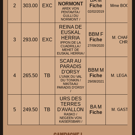
BA M
NORMONT
2
303.00
EXC
Fiche
Mme BOONE
AREK VON
02/02/2019
PENTAVITA /
GULLI DU
NORMONT /
REINA DE
EUSKAL
BBM F
HERRIA
M. CHARPI
3
293.00
EXC
Fiche
CHRIST
IPPON DE LA
27/09/2020
CUADRILLA /
MEHET DE
EUSKAL HERRIA /
SCAR AU
PARADIS
BBM M
D'ORSY
4
265.50
TB
Fiche
M. LEGALL 
L'UNIK DU VAL
DU TONKIN /
29/08/2021
NIKITA AU
PARADIS D'ORSY
/
URS DES
TERRES
BA M
5
249.50
TB
D'AVALLON
M. GAST A
Fiche
RASKO /
NEGEEN VON
KAISERSBARI /