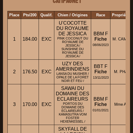
Campagne 1
Place
Pts/200
Qualif.
Chien / Origines
Race
Propriétai
U'COCOTTE
DU ROYAUME
DE JESSICA
BBM F
1
184.00
EXC
PINK COCONUT DU
Fiche
M. CAMILL
ROYAUME DE
08/06/2023
JESSICA /
SUNSHINE DU
ROYAUME DE
JESSICA /
UZY DES
BBT F
AMERINDIENS
2
176.50
EXC
Fiche
M. PHALI
LANSA DU MUSHER /
OPALE DE LA FORET
13/11/2023
NOIR ET FEU /
SAWAI DU
DOMAINE DES
ECLAIREURS
BBM F
3
170.00
EXC
PORTOS DU
Fiche
Mme AND
DOMAINE DES
01/01/2021
ECLAIREURS /
KAMASUTRA VOM
FOSTER
HEXENKESSEL /
SKYFALL DE