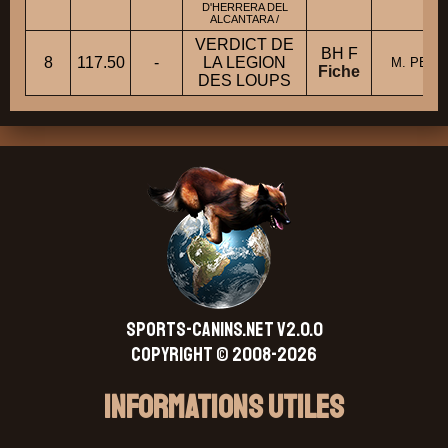
D'HERRERA DEL
ALCANTARA /
VERDICT DE
BH F
8
117.50
-
LA LEGION
M. PERE
Fiche
DES LOUPS
SPORTS-CANINS.NET V2.0.0
Copyright © 2008-2026
Informations Utiles