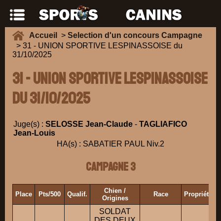
Accueil
>
Selection d'un concours Campagne
> 31 - UNION SPORTIVE LESPINASSOISE du
31/10/2025
31 - UNION SPORTIVE LESPINASSOISE
du 31/10/2025
Juge(s) :
SELOSSE Jean-Claude
-
TAGLIAFICO
Jean-Louis
HA(s) : SABATIER PAUL Niv.2
Campagne 3
Chien /
Place
Pts/500
Qualif.
Race
Propriétair
Origines
SOLDAT
DES DEUX