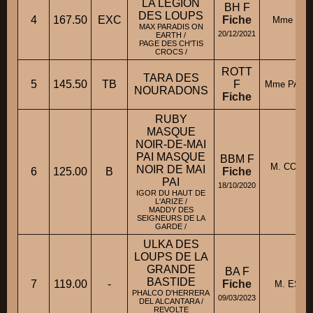
LA LEGION
BH F
DES LOUPS
4
167.50
EXC
Fiche
Mme PER
MAX PARADIS ON
20/12/2021
EARTH /
PAGE DES CH'TIS
CROCS /
ROTT
TARA DES
5
145.50
TB
F
Mme PAUL
NOURADONS
Fiche
RUBY
MASQUE
NOIR-DE-MAI
PAI MASQUE
BBM F
M. COMBA
NOIR DE MAI
6
125.00
B
Fiche
LO
PAI
18/10/2020
IGOR DU HAUT DE
L'ARIZE /
MADDY DES
SEIGNEURS DE LA
GARDE /
ULKA DES
LOUPS DE LA
GRANDE
BA F
BASTIDE
7
119.00
-
Fiche
M. ESC
PHALCO D'HERRERA
09/03/2023
DEL ALCANTARA /
REVOLTE