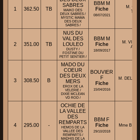
BBM M
SABRES
M. CA
1
362.50
TB
Fiche
MAIKO DES
THI
DEUX SABRES /
08/07/2021
MYSTIC MAMA
DES DEUX
SABRES /
NUS DU
VAL DES
BBM M
M. VIDA
2
351.00
TB
LOULEO
Fiche
ANT
DUSTY /
18/09/2017
FOSTINE DU
PETIT SENTIER /
MADO DU
COEUR
BOUVIER
DES DEUX
F
M. DELAG
3
308.50
B
MERS
Fiche
MIC
EROX DE LA
15/04/2016
VELERIE /
DIXIE MCLEAN
VD ROD /
OCHIE DE
LA VALLEE
DES
BBM F
REMPARTS
4
295.00
-
Fiche
Mme BLAN
HEMOS DE LA
VALLEE DES
29/10/2018
REMPARTS /
MADHIS DE LA