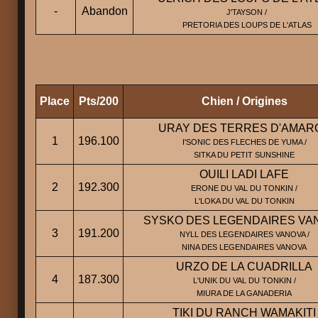
-
Abandon
J'TAYSON /
PRETORIA DES LOUPS DE L'ATLAS
Place
Pts/200
Chien / Origines
URAY DES TERRES D'AMAR
1
196.100
I'SONIC DES FLECHES DE YUMA /
SITKA DU PETIT SUNSHINE
OUILI LADI LAFE
2
192.300
ERONE DU VAL DU TONKIN /
L'LOKA DU VAL DU TONKIN
SYSKO DES LEGENDAIRES VA
3
191.200
NYLL DES LEGENDAIRES VANOVA /
NINA DES LEGENDAIRES VANOVA
URZO DE LA CUADRILLA
4
187.300
L'UNIK DU VAL DU TONKIN /
MIURA DE LA GANADERIA
TIKI DU RANCH WAMAKITI