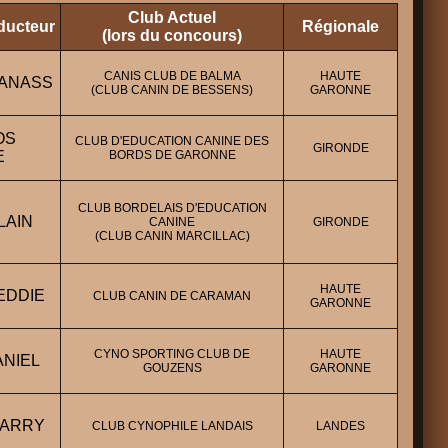
Club Actuel
ducteur
Régionale
(lors du concours)
CANIS CLUB DE BALMA
HAUTE
 ANASS
(CLUB CANIN DE BESSENS)
GARONNE
OS
CLUB D'EDUCATION CANINE DES
GIRONDE
E
BORDS DE GARONNE
CLUB BORDELAIS D'EDUCATION
LAIN
CANINE
GIRONDE
(CLUB CANIN MARCILLAC)
HAUTE
EDDIE
CLUB CANIN DE CARAMAN
GARONNE
CYNO SPORTING CLUB DE
HAUTE
ANIEL
GOUZENS
GARONNE
HARRY
CLUB CYNOPHILE LANDAIS
LANDES