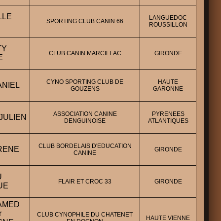
LLE
LANGUEDOC
SPORTING CLUB CANIN 66
ROUSSILLON
TY
CLUB CANIN MARCILLAC
GIRONDE
E
CYNO SPORTING CLUB DE
HAUTE
ANIEL
GOUZENS
GARONNE
ASSOCIATION CANINE
PYRENEES
JULIEN
DENGUINOISE
ATLANTIQUES
CLUB BORDELAIS D'EDUCATION
RENE
GIRONDE
CANINE
U
FLAIR ET CROC 33
GIRONDE
UE
HAMED
r
CLUB CYNOPHILE DU CHATENET
HAUTE VIENNE