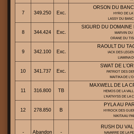
ORSON DU BANC
7
349.250
Exc.
HYRO DE LA 
LASSY DU BANC
SIGURD DU DOMAINE
8
344.424
Exc.
MARVIN DU 
ORANE DU TI
RAOULT DU TA
9
342.100
Exc.
IACK DES LEGEN
LIAMINA 
SWAT DE L'OR
10
341.737
Exc.
PATRIOT DES DE
MAITIKA DE L'O
MAXWELL DE LA C
11
316.800
TB
HEMOS DE LA VALL
L'KATNYSS DE LA 
PYLA AU PA
12
278.850
B
HYROCK DES GUER
NIKITA AU P
RUSH DU VAL
-
Abandon
-
NAVARRE DE LA PE