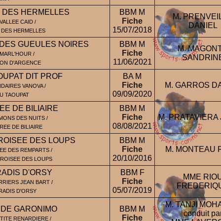
 DES HERMELLES
BBM M
M. PRENVEI
Fiche
VALLEE CAID /
DANIEL
15/07/2018
 DES HERMELLES
 DES GUEULES NOIRES
BBM M
M. MAGON
Fiche
MARL'HOUR /
SANDRIN
11/06/2021
SON D'ARGENCE
OUPAT DIT PROF
BA M
Fiche
M. GARROS D
DAIRES VANOVA /
09/09/2020
DU TAOUPAT
EE DE BILIAIRE
BBM M
Fiche
M. PRATAVIERA 
MONS DES NUITS /
08/08/2021
REE DE BILIAIRE
ROISEE DES LOUPS
BBM M
Fiche
M. MONTEAU 
EE DES REMPARTS /
20/10/2016
CROISEE DES LOUPS
RADIS D'ORSY
BBM F
MME RIO
Fiche
RIERS JEAN BART /
FREDERIQ
05/07/2019
ARADIS D'ORSY
M. TANJI MO
 DE GARONIMO
BBM M
conduit pa
Fiche
TITE RENARDIERE /