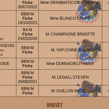
Fiche
Mme GRAMMATICO CATHERINE
30/07/2022
BBM M
Fiche
Mme BLANCO SYLVIE
18/10/2023
BA M
Fiche
M. CHAMPAGNE BRIGITTE
25/05/2020
NES
URGEOIS
BBM M
M. YAP-CHINE ALAIN
IS /
Fiche
IS
BBM M
SOISE
Mme DONNADIEU FANNY
Fiche
Y
BBM M
Fiche
M. LEGALL STEVEN
29/08/2021
BBM M
M. GUILLON MICHEL
Fiche
BREVET