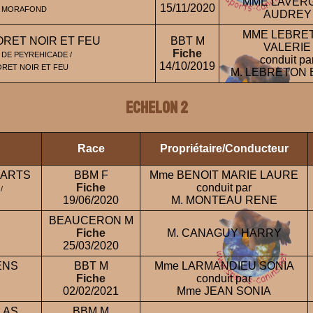
MME LAVER
15/11/2020
E MORAFOND
AUDREY
MME LEBRE
ORET NOIR ET FEU
BBT M
VALERIE
Fiche
 DE PEYREHICADE /
conduit pa
14/10/2019
ORET NOIR ET FEU
M. LEBRETON 
ECHELON 2
Race
Propriétaire/Conducteur
PARTS
BBM F
Mme BENOIT MARIE LAURE
Fiche
conduit par
/
19/06/2020
M. MONTEAU RENE
BEAUCERON M
Fiche
M. CANAGUY HARRY
25/03/2020
ENS
BBT M
Mme LARMANDIEU SONIA
Fiche
conduit par
02/02/2021
Mme JEAN SONIA
LAS
BBM M