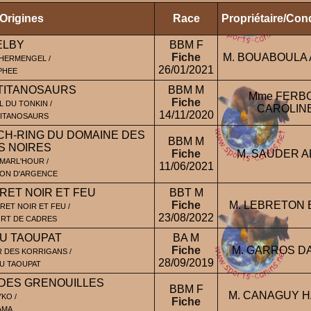
 Origines
Race
Propriétaire/Con
ELBY
BBM F
Fiche
M. BOUABOULA
CHERMENGEL /
26/01/2021
PHEE
TITANOSAURS
BBM M
Mme FERB
Fiche
L DU TONKIN /
CAROLIN
14/11/2020
TITANOSAURS
CH-RING DU DOMAINE DES
BBM M
S NOIRES
Fiche
M. SAUDER A
MARL'HOUR /
11/06/2021
SON D'ARGENCE
RET NOIR ET FEU
BBT M
Fiche
M. LEBRETON 
RET NOIR ET FEU /
23/08/2022
ORT DE CADRES
U TAOUPAT
BA M
Fiche
M. GARROS D
 DES KORRIGANS /
28/09/2019
DU TAOUPAT
 DES GRENOUILLES
BBM F
M. CANAGUY 
KO /
Fiche
AMA