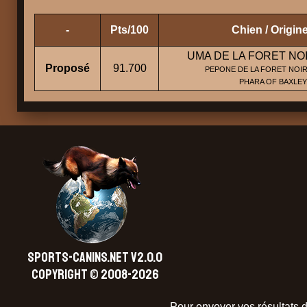
-
Pts/100
Chien / Origin
UMA DE LA FORET NO
Proposé
91.700
PEPONE DE LA FORET NOIR 
PHARA OF BAXLEY
SPORTS-CANINS.NET V2.0.0
Copyright © 2008-2026
Pour envoyer vos résultats d