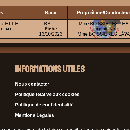
es
Race
Propriétaire/Conducteu
IR ET FEU
BBT F
Mme BOISSIERES LEA
Fiche
conduit par
ET FEU /
13/10/2023
Mme BOISSIERES LÃ?A
Informations Utiles
Nous contacter
Politique relative aux cookies
Politique de confidentialité
Mentions Légales
e concours, merci de le faire par email à l'adresse suivante :
co