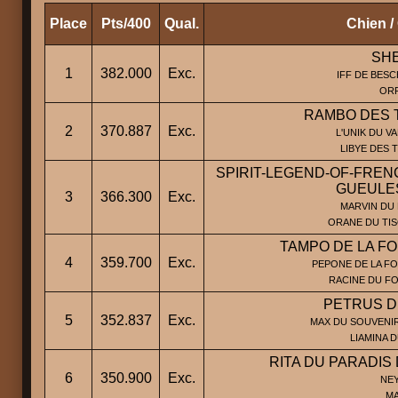
Place
Pts/400
Qual.
Chien /
SH
1
382.000
Exc.
IFF DE BES
OR
RAMBO DES 
2
370.887
Exc.
L'UNIK DU VA
LIBYE DES 
SPIRIT-LEGEND-OF-FREN
GUEULE
3
366.300
Exc.
MARVIN DU 
ORANE DU TI
TAMPO DE LA FO
4
359.700
Exc.
PEPONE DE LA FO
RACINE DU F
PETRUS D
5
352.837
Exc.
MAX DU SOUVENIR
LIAMINA 
RITA DU PARADIS
6
350.900
Exc.
NEY
M