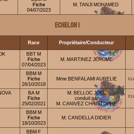
Fiche
M. TANJI MOHAMED
04/07/2023
ECHELON 1
Race
Propriétaire/Conducteur
OK
BBT M
Fiche
M. MARTINEZ JEROME
07/04/2023
BBM M
Fiche
Mme BENFALAMI AURELIE
CL
26/10/2018
NOVA
BA M
M. BELLOC JOEL
CL
Fiche
conduit par
25/02/2021
M. CANIVEZ CHRISTOPHE
BBM M
Fiche
M. CANDELLA DIDIER
18/10/2023
BBM F