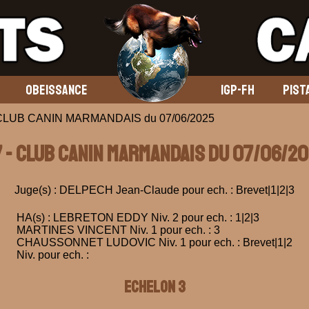
OBEISSANCE
IGP-FH
PIST
 CLUB CANIN MARMANDAIS du 07/06/2025
 - CLUB CANIN MARMANDAIS du 07/06/2
Juge(s) : DELPECH Jean-Claude pour ech. : Brevet|1|2|3
HA(s) : LEBRETON EDDY Niv. 2 pour ech. : 1|2|3
MARTINES VINCENT Niv. 1 pour ech. : 3
CHAUSSONNET LUDOVIC Niv. 1 pour ech. : Brevet|1|2
Niv. pour ech. :
ECHELON 3