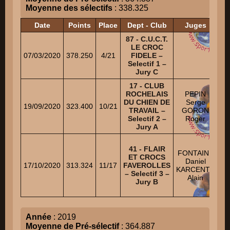
Moyenne des sélectifs
: 338.325
Date
Points
Place
Dept - Club
Juges
87 - C.U.C.T.
LE CROC
07/03/2020
378.250
4/21
FIDELE –
Selectif 1 –
Jury C
17 - CLUB
B
ROCHELAIS
PEPIN
RO
DU CHIEN DE
Serge
19/09/2020
323.400
10/21
TRAVAIL –
GORON
BA
Selectif 2 –
Roger
AD
Jury A
H
41 - FLAIR
FONTAINE
ET CROCS
A
Daniel
17/10/2020
313.324
11/17
FAVEROLLES
KARCENTY
– Selectif 3 –
Alain
Jury B
Année
: 2019
Moyenne de Pré-sélectif
: 364.887