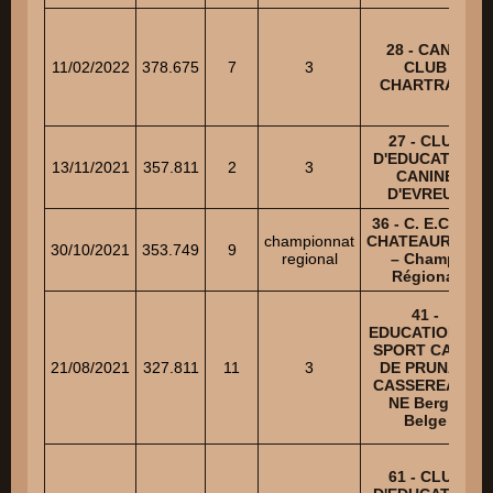
28 - CANIS
11/02/2022
378.675
7
3
CLUB
CHARTRAIN
27 - CLUB
D'EDUCATION
13/11/2021
357.811
2
3
CANINE
D'EVREUX
36 - C. E.C. DE
championnat
CHATEAUROUX
30/10/2021
353.749
9
regional
– Champ.
Régional
41 -
EDUCATION ET
SPORT CANIN
21/08/2021
327.811
11
3
DE PRUNAY-
CASSEREAU -
NE Berger
Belge
61 - CLUB