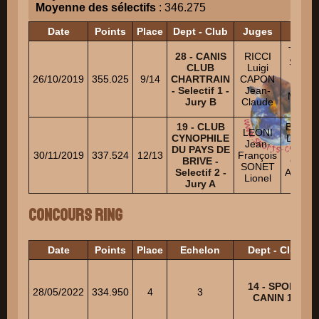
Moyenne des sélectifs
: 346.275
Date
Points
Place
Dept - Club
Juges
HA
TOSTA
28 - CANIS
RICCI
SAMU
CLUB
Luigi
Niv. 
26/10/2019
355.025
9/14
CHARTRAIN
CAPON
HIL
- Selectif 1 -
Jean-
MATHI
Jury B
Claude
Niv. 
19 - CLUB
BOUC
LEONI
CYNOPHILE
DANY N
Jean-
DU PAYS DE
3
30/11/2019
337.524
12/13
François
BRIVE -
CASO
SONET
Selectif 2 -
AUREL
Lionel
Jury A
Niv. 
Concours Ring
Date
Points
Place
Echelon
Dept - Club
14 - SPORT
28/05/2022
334.950
4
3
CANIN 14