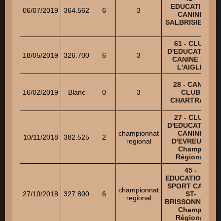
EDUCATION
06/07/2019
364.562
6
3
CANINE
SALBRISIENNE
61 - CLUB
D'EDUCATION
18/05/2019
326.700
6
3
CANINE DE
L'AIGLE
28 - CANIS
16/02/2019
Blanc
0
3
CLUB
CHARTRAIN
27 - CLUB
D'EDUCATION
championnat
CANINE
10/11/2018
382.525
2
regional
D'EVREUX -
Champ.
Régional
45 -
EDUCATION ET
SPORT CANIN
championnat
27/10/2018
327.800
6
ST-
regional
BRISSONNAIS -
Champ.
Régional