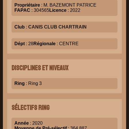
Propriétaire
: M. BAZEMONT PATRICE
FAPAC
: 304565
Licence
: 2022
Club
:
CANIS CLUB CHARTRAIN
Dépt
: 28
Régionale
: CENTRE
Disciplines et niveaux
Ring
: Ring 3
Sélectifs Ring
Année
: 2020
Moyenne de Pré-sélectif
: 364.887