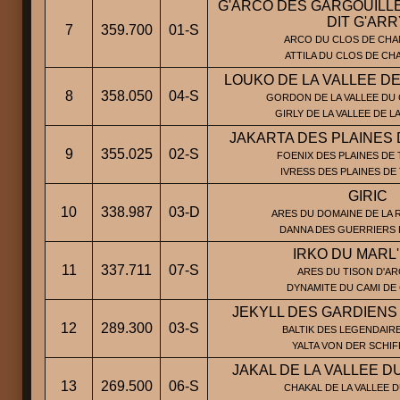
G'ARCO DES GARGOUILL
DIT G'ARR
7
359.700
01-S
ARCO DU CLOS DE CHA
ATTILA DU CLOS DE C
LOUKO DE LA VALLEE D
8
358.050
04-S
GORDON DE LA VALLEE DU 
GIRLY DE LA VALLEE DE 
JAKARTA DES PLAINES
9
355.025
02-S
FOENIX DES PLAINES DE 
IVRESS DES PLAINES DE
GIRIC
10
338.987
03-D
ARES DU DOMAINE DE LA 
DANNA DES GUERRIERS 
IRKO DU MARL
11
337.711
07-S
ARES DU TISON D'AR
DYNAMITE DU CAMI DE
JEKYLL DES GARDIENS
12
289.300
03-S
BALTIK DES LEGENDAIRE
YALTA VON DER SCHI
JAKAL DE LA VALLEE 
13
269.500
06-S
CHAKAL DE LA VALLEE D