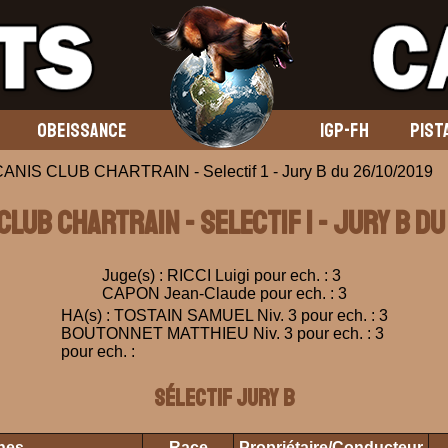
OBEISSANCE
IGP-FH
PIST
CANIS CLUB CHARTRAIN - Selectif 1 - Jury B du 26/10/2019
 CLUB CHARTRAIN - Selectif 1 - Jury B du
Juge(s) : RICCI Luigi pour ech. : 3
CAPON Jean-Claude pour ech. : 3
HA(s) : TOSTAIN SAMUEL Niv. 3 pour ech. : 3
BOUTONNET MATTHIEU Niv. 3 pour ech. : 3
pour ech. :
Sélectif Jury B
ines
Race
Propriétaire/Conducteur