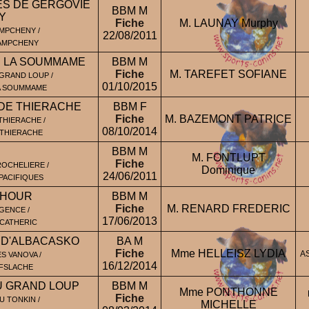
ES DE GERGOVIE
BBM M
Y
Fiche
M. LAUNAY Murphy
MPCHENY /
22/08/2011
HAMPCHENY
E LA SOUMMAME
BBM M
Fiche
M. TAREFET SOFIANE
GRAND LOUP /
01/10/2015
LA SOUMMAME
 DE THIERACHE
BBM F
Fiche
M. BAZEMONT PATRICE
THIERACHE /
08/10/2014
 THIERACHE
BBM M
M. FONTLUPT
Fiche
ROCHELIERE /
Dominique
24/06/2011
PACIFIQUES
'HOUR
BBM M
Fiche
M. RENARD FREDERIC
GENCE /
17/06/2013
 CATHERIC
 D'ALBACASKO
BA M
Fiche
Mme HELLEISZ LYDIA
A
S VANOVA /
16/12/2014
FFSLACHE
DU GRAND LOUP
BBM M
Mme PONTHONNE
Fiche
U TONKIN /
MICHELLE