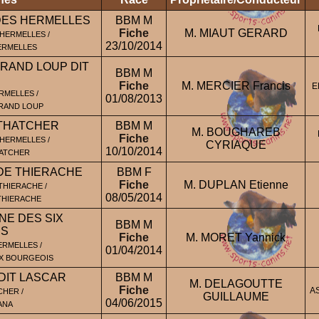
DES HERMELLES
BBM M
Fiche
M. MIAUT GERARD
HERMELLES /
23/10/2014
ERMELLES
GRAND LOUP DIT
BBM M
Fiche
M. MERCIER Francis
E
RMELLES /
01/08/2013
GRAND LOUP
THATCHER
BBM M
M. BOUGHAREB
Fiche
 HERMELLES /
CYRIAQUE
10/10/2014
HATCHER
 DE THIERACHE
BBM F
Fiche
M. DUPLAN Etienne
THIERACHE /
08/05/2014
 THIERACHE
NE DES SIX
BBM M
IS
Fiche
M. MORET Yannick
RMELLES /
01/04/2014
IX BOURGEOIS
 DIT LASCAR
BBM M
M. DELAGOUTTE
Fiche
A
CHER /
GUILLAUME
04/06/2015
ANA