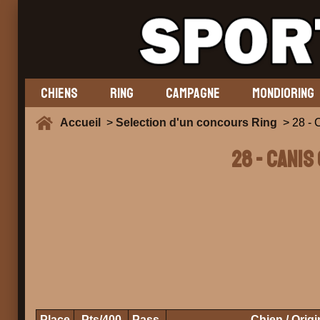
CHIENS
RING
CAMPAGNE
MONDIORING
Accueil
>
Selection d'un concours Ring
> 28 - 
28 - CANIS
Place
Pts/400
Pass.
Chien / Orig