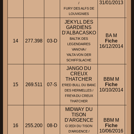
31/01/2013
/
FURY DES ALFS DE
LOUVIGNIES
JEKYLL DES
GARDIENS
D'ALBACASKO
BA M
BALTIK DES
14
277.398
03-D
Fiche
M
LEGENDAIRES
16/12/2014
VANOVA /
YALTA VON DER
SCHIFFSLACHE
JANGO DU
CREUX
THATCHER
BBM M
15
269.511
07-S
Fiche
E'RED BULL DU BANC
10/10/2014
DES HERMELLES /
FREYA DU CREUX
THATCHER
MIDWAY DU
TISON
D'ARGENCE
BBM M
16
255.200
08-D
Fiche
M.
G'JEDI DU TISON
10/06/2016
D'ARGENCE /