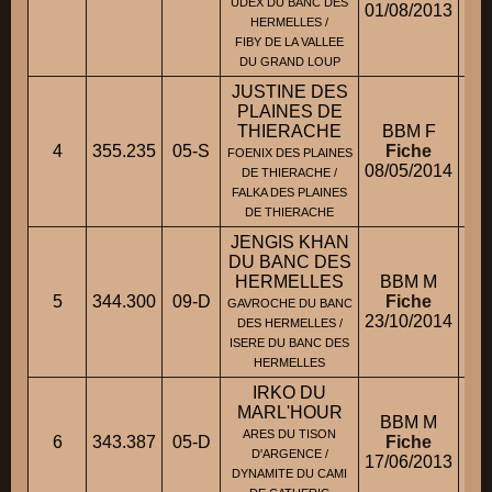
UDEX DU BANC DES
01/08/2013
HERMELLES /
FIBY DE LA VALLEE
DU GRAND LOUP
JUSTINE DES
PLAINES DE
THIERACHE
BBM F
4
355.235
05-S
Fiche
FOENIX DES PLAINES
08/05/2014
DE THIERACHE /
FALKA DES PLAINES
DE THIERACHE
JENGIS KHAN
DU BANC DES
HERMELLES
BBM M
5
344.300
09-D
Fiche
GAVROCHE DU BANC
23/10/2014
DES HERMELLES /
ISERE DU BANC DES
HERMELLES
IRKO DU
MARL'HOUR
BBM M
ARES DU TISON
6
343.387
05-D
Fiche
M.
D'ARGENCE /
17/06/2013
DYNAMITE DU CAMI