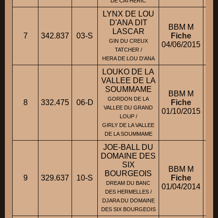
DE CATHERIC
LYNX DE LOU
D'ANA DIT
BBM M
LASCAR
7
342.837
03-S
Fiche
GIN DU CREUX
04/06/2015
TATCHER /
HERA DE LOU D'ANA
LOUKO DE LA
VALLEE DE LA
SOUMMAME
BBM M
GORDON DE LA
8
332.475
06-D
Fiche
M
VALLEE DU GRAND
01/10/2015
LOUP /
GIRLY DE LA VALLEE
DE LA SOUMMAME
JOE-BALL DU
DOMAINE DES
SIX
BBM M
BOURGEOIS
9
329.637
10-S
Fiche
DREAM DU BANC
01/04/2014
DES HERMELLES /
DJARA DU DOMAINE
DES SIX BOURGEOIS