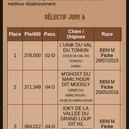
meilleur rétablissement.
Sélectif Jury A
Chien /
Place
Pts/400
Pass.
Race
Pro
Origines
L'UNIK DU VAL
DU TONKIN
BBM M
1
378.000
02-D
Fiche
M
GEGE DU VAL DU
28/07/2015
TONKIN /
DAIRA
M'GHOST DU
MARL'HOUR
BBM M
DIT MOOGLY
2
371.349
04-S
Fiche
GEMO DU
25/05/2016
MARL'HOUR /
HOBI DU MARL'HOUR
IOKY DE LA
VALLEE DU
GRAND LOUP
BBM M
DIT IXL
3
364.012
04-D
Fiche
M