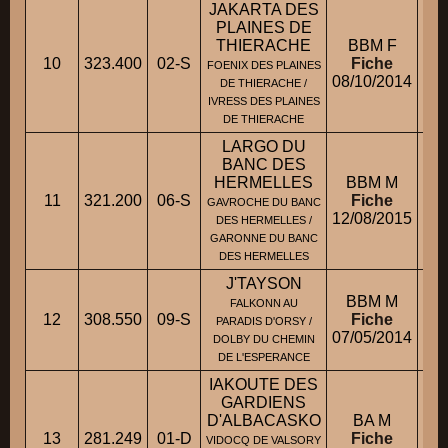
JAKARTA DES
PLAINES DE
THIERACHE
BBM F
10
323.400
02-S
Fiche
M.
FOENIX DES PLAINES
08/10/2014
DE THIERACHE /
IVRESS DES PLAINES
DE THIERACHE
LARGO DU
BANC DES
HERMELLES
BBM M
M
11
321.200
06-S
Fiche
GAVROCHE DU BANC
12/08/2015
DES HERMELLES /
GARONNE DU BANC
DES HERMELLES
J'TAYSON
BBM M
FALKONN AU
12
308.550
09-S
Fiche
PARADIS D'ORSY /
07/05/2014
DOLBY DU CHEMIN
DE L'ESPERANCE
IAKOUTE DES
GARDIENS
D'ALBACASKO
BA M
13
281.249
01-D
Fiche
Mm
VIDOCQ DE VALSORY