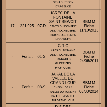
GENA DU TISON
D'ARGENCE
IGREC DE LA
FONTAINE
SAINT BEWOIT
BBM M
17
221.925
07-D
Fiche
M
CANTO DU DOMAINE
11/10/2013
DE LA ROCHELIERE /
BOBINE DES TEMPS
MODERNES
GIRIC
ARES DU DOMAINE
BBM M
DE LA ROCHELIERE /
-
Forfait
01-S
Fiche
DANNA DES
24/06/2011
GUERRIERS
PACIFIQUES
JAKAL DE LA
VALLEE DU
GRAND LOUP
BBM M
-
Forfait
08-S
Fiche
CHAKAL DE LA
08/03/2014
VALLEE DU TONKIN /
BALI DE LA VALLEE
DU GRAND LOUP
IX'S DES