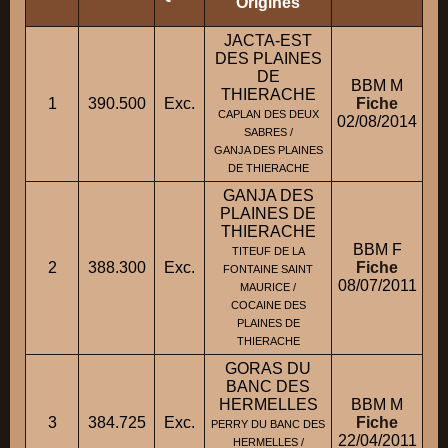
Origines
JACTA-EST
DES PLAINES
DE
BBM M
THIERACHE
1
390.500
Exc.
Fiche
M.
CAPLAN DES DEUX
02/08/2014
SABRES /
GANJA DES PLAINES
DE THIERACHE
GANJA DES
PLAINES DE
THIERACHE
BBM F
TITEUF DE LA
2
388.300
Exc.
Fiche
FONTAINE SAINT
08/07/2011
MAURICE /
COCAINE DES
PLAINES DE
THIERACHE
GORAS DU
BANC DES
HERMELLES
BBM M
3
384.725
Exc.
Fiche
M
PERRY DU BANC DES
22/04/2011
HERMELLES /