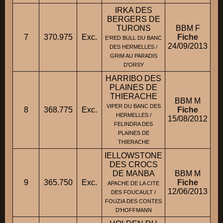
IRKA DES
BERGERS DE
TURONS
BBM F
7
370.975
Exc.
Fiche
E'RED BULL DU BANC
24/09/2013
DES HERMELLES /
GRIM AU PARADIS
D'ORSY
HARRIBO DES
PLAINES DE
THIERACHE
BBM M
VIPER DU BANC DES
8
368.775
Exc.
Fiche
M.
HERMELLES /
15/08/2012
FELINDRA DES
PLAINES DE
THIERACHE
IELLOWSTONE
DES CROCS
DE MANBA
BBM M
M
9
365.750
Exc.
Fiche
APACHE DE LA CITE
12/06/2013
DES FOUCAULT /
FOUZIA DES CONTES
D'HOFFMANN