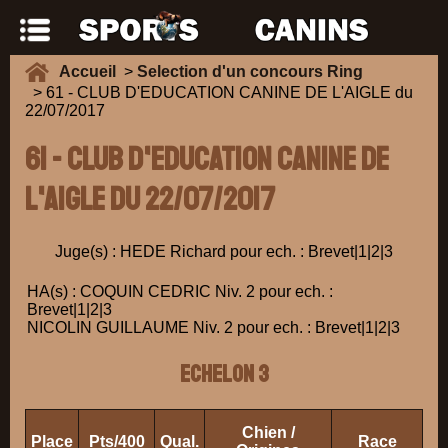
Accueil
>
Selection d'un concours Ring
> 61 - CLUB D'EDUCATION CANINE DE L'AIGLE du
22/07/2017
61 - CLUB D'EDUCATION CANINE DE
L'AIGLE du 22/07/2017
Juge(s) : HEDE Richard pour ech. : Brevet|1|2|3
HA(s) : COQUIN CEDRIC Niv. 2 pour ech. :
Brevet|1|2|3
NICOLIN GUILLAUME Niv. 2 pour ech. : Brevet|1|2|3
ECHELON 3
Chien /
Place
Pts/400
Qual.
Race
Pr