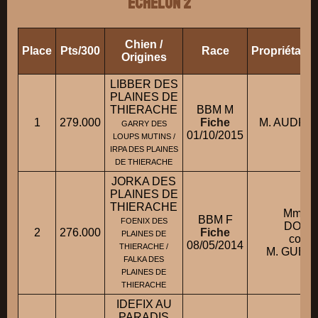
ECHELON 2
Chien /
Place
Pts/300
Race
Propriétair
Origines
LIBBER DES
PLAINES DE
THIERACHE
BBM M
1
279.000
Fiche
M. AUDRA
GARRY DES
01/10/2015
LOUPS MUTINS /
IRPA DES PLAINES
DE THIERACHE
JORKA DES
PLAINES DE
THIERACHE
Mme 
BBM F
FOENIX DES
DOMI
2
276.000
Fiche
PLAINES DE
condu
08/05/2014
THIERACHE /
M. GUEFF
FALKA DES
PLAINES DE
THIERACHE
IDEFIX AU
PARADIS