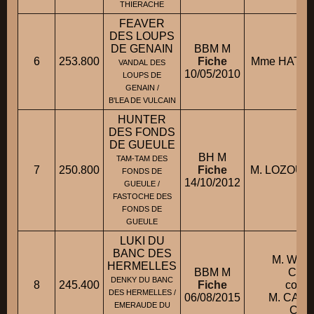
THIERACHE
FEAVER
DES LOUPS
DE GENAIN
BBM M
6
253.800
Fiche
Mme HATRY
VANDAL DES
10/05/2010
LOUPS DE
GENAIN /
B'LEA DE VULCAIN
HUNTER
DES FONDS
DE GUEULE
BH M
TAM-TAM DES
7
250.800
Fiche
M. LOZOUET
FONDS DE
14/10/2012
GUEULE /
FASTOCHE DES
FONDS DE
GUEULE
LUKI DU
BANC DES
M. WE
HERMELLES
BBM M
CHA
DENKY DU BANC
8
245.400
Fiche
condu
DES HERMELLES /
06/08/2015
M. CAR
EMERAUDE DU
CLA