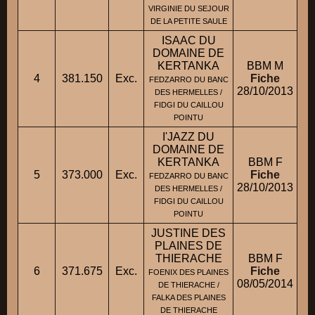
VIRGINIE DU SEJOUR
DE LA PETITE SAULE
ISAAC DU
DOMAINE DE
KERTANKA
BBM M
M
4
381.150
Exc.
Fiche
FEDZARRO DU BANC
28/10/2013
DES HERMELLES /
FIDGI DU CAILLOU
POINTU
I'JAZZ DU
DOMAINE DE
KERTANKA
BBM F
5
373.000
Exc.
Fiche
FEDZARRO DU BANC
28/10/2013
DES HERMELLES /
M
FIDGI DU CAILLOU
POINTU
JUSTINE DES
PLAINES DE
THIERACHE
BBM F
6
371.675
Exc.
Fiche
FOENIX DES PLAINES
08/05/2014
DE THIERACHE /
FALKA DES PLAINES
DE THIERACHE