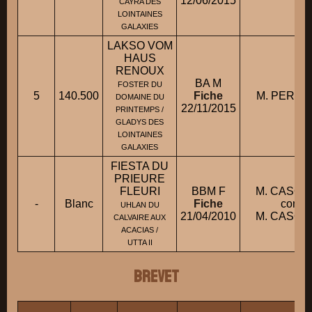
12/06/2015
CAYRA DES
LOINTAINES
GALAXIES
LAKSO VOM
HAUS
RENOUX
BA M
FOSTER DU
5
140.500
Fiche
M. PEREZ
DOMAINE DU
22/11/2015
PRINTEMPS /
GLADYS DES
LOINTAINES
GALAXIES
FIESTA DU
PRIEURE
FLEURI
BBM F
M. CASOLE
-
Blanc
Fiche
condui
UHLAN DU
21/04/2010
M. CASOLE
CALVAIRE AUX
ACACIAS /
UTTA II
BREVET