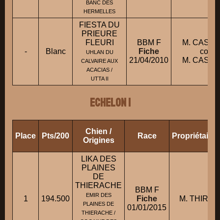
BANC DES
HERMELLES
FIESTA DU
PRIEURE
FLEURI
BBM F
M. CASOLE
-
Blanc
Fiche
condu
UHLAN DU
21/04/2010
M. CASOLE
CALVAIRE AUX
ACACIAS /
UTTA II
ECHELON 1
Chien /
Place
Pts/200
Race
Propriétaire
Origines
LIKA DES
PLAINES
DE
THIERACHE
BBM F
EMIR DES
1
194.500
Fiche
M. THIRIO
PLAINES DE
01/01/2015
THIERACHE /