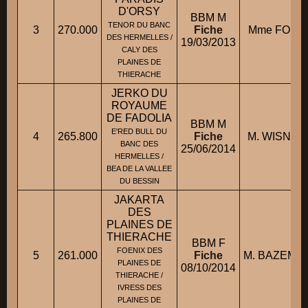
D'ORSY
BBM M
TENOR DU BANC
3
270.000
Fiche
Mme FOURR
DES HERMELLES /
19/03/2013
CALY DES
PLAINES DE
THIERACHE
JERKO DU
ROYAUME
DE FADOLIA
BBM M
E'RED BULL DU
4
265.800
Fiche
M. WISNIEW
BANC DES
25/06/2014
HERMELLES /
BEA DE LA VALLEE
DU BESSIN
JAKARTA
DES
PLAINES DE
THIERACHE
BBM F
FOENIX DES
5
261.000
Fiche
M. BAZEMO
PLAINES DE
08/10/2014
THIERACHE /
IVRESS DES
PLAINES DE