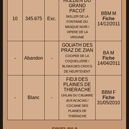
HOLDEN DU
GRAND
PACOT
BBM M
SKILLER DE LA
10
345.675
Exc.
Fiche
FONTAINE DU
14/12/2011
M
MASQUE NOIR /
VIPERE DE LA
VIRGINIE
GOLIATH DES
PRAZ DE ZIAN
BA M
COOPER DE LA
-
Abandon
-
Fiche
M
COQUELLERIE /
14/04/2011
BLISKA DES CROCS
DE HEURTEVENT
FIDJI DES
PLAINES DE
THIERACHE
BBM F
UHLAN DU CALVAIRE
-
Blanc
-
Fiche
AUX ACACIAS /
31/05/2010
COCAINE DES
PLAINES DE
THIERACHE