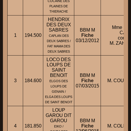
COCAINE DES
PLAINES DE
THIERACHE
HENDRIX
DES DEUX
Mme FO
SABRES
BBM M
CAR
1
194.500
Fiche
CAPLAN DES
condui
03/12/2012
DEUX SABRES /
M. ZAHRI
FAT MAMA DES
DEUX SABRES
LOCO DES
LOUPS DE
SAINT
BENOIT
BBM M
3
184.600
Fiche
M. COUPE
ELGOS DES
07/03/2015
LOUPS DE
GENAIN /
ELGA DES LOUPS
DE SAINT BENOIT
LOUP
GAROU DIT
GAROU
BBM M
4
181.850
Fiche
M. COLIN
EIKO /