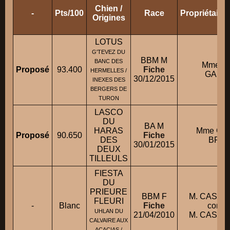
Chien /
-
Pts/100
Race
Propriétaire
Origines
LOTUS
G'TEVEZ DU
BBM M
BANC DES
Mme D
Proposé
93.400
Fiche
HERMELLES /
GAET
30/12/2015
INEXES DES
BERGERS DE
TURON
LASCO
DU
BA M
HARAS
Mme CL
Proposé
90.650
Fiche
DES
BRIG
30/01/2015
DEUX
TILLEULS
FIESTA
DU
PRIEURE
BBM F
M. CASOLE
FLEURI
-
Blanc
Fiche
condui
UHLAN DU
21/04/2010
M. CASOLE
CALVAIRE AUX
ACACIAS /