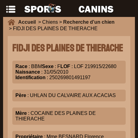
Accueil
> Chiens >
Recherche d'un chien
> FIDJI DES PLAINES DE THIERACHE
FIDJI DES PLAINES DE THIERACHE
Race
: BBM
Sexe
: F
LOF
: LOF 219915/22680
Naissance
: 31/05/2010
Identification
: 250269801491197
Père
: UHLAN DU CALVAIRE AUX ACACIAS
Mère
: COCAINE DES PLAINES DE
THIERACHE
Propriétaire
: Mme BESNARD Florence