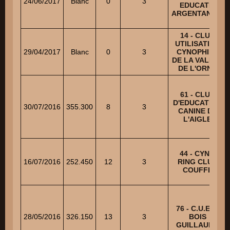
24/06/2017
Blanc
0
3
EDUCATIF
ARGENTANAIS
14 - CLUB
UTILISATION
29/04/2017
Blanc
0
3
CYNOPHILE
DE LA VALLEE
DE L'ORNE
61 - CLUB
D'EDUCATION
30/07/2016
355.300
8
3
CANINE DE
L'AIGLE
44 - CYNO
16/07/2016
252.450
12
3
RING CLUB
COUFFE
76 - C.U.E.C.
28/05/2016
326.150
13
3
BOIS
GUILLAUME