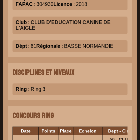
FAPAC
: 304930
Licence
: 2018
Club
:
CLUB D'EDUCATION CANINE DE
L'AIGLE
Dépt
: 61
Régionale
: BASSE NORMANDIE
Disciplines et niveaux
Ring
: Ring 3
Concours Ring
Date
Points
Place
Echelon
Dept - Club
50 - CLUB