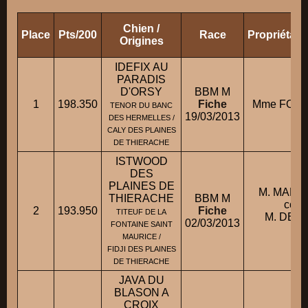
Chien /
Place
Pts/200
Race
Propriétair
Origines
IDEFIX AU
PARADIS
D'ORSY
BBM M
1
198.350
Fiche
Mme FOUR
TENOR DU BANC
19/03/2013
DES HERMELLES /
CALY DES PLAINES
DE THIERACHE
ISTWOOD
DES
PLAINES DE
M. MARI
THIERACHE
BBM M
cond
2
193.950
Fiche
TITEUF DE LA
M. DES
02/03/2013
FONTAINE SAINT
Phi
MAURICE /
FIDJI DES PLAINES
DE THIERACHE
JAVA DU
BLASON A
CROIX