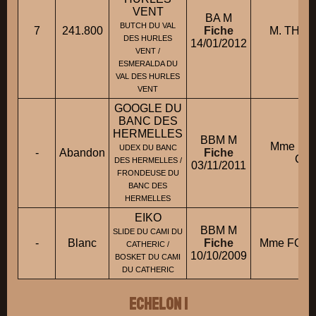
VENT
BA M
BUTCH DU VAL
7
241.800
Fiche
M. THOM
DES HURLES
14/01/2012
VENT /
ESMERALDA DU
VAL DES HURLES
VENT
GOOGLE DU
BANC DES
HERMELLES
BBM M
Mme BL
UDEX DU BANC
-
Abandon
Fiche
Cat
DES HERMELLES /
03/11/2011
FRONDEUSE DU
BANC DES
HERMELLES
EIKO
BBM M
SLIDE DU CAMI DU
-
Blanc
Fiche
Mme FOUR
CATHERIC /
10/10/2009
BOSKET DU CAMI
DU CATHERIC
ECHELON 1