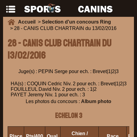
Accueil
>
Selection d'un concours Ring
> 28 - CANIS CLUB CHARTRAIN du 13/02/2016
28 - CANIS CLUB CHARTRAIN du
13/02/2016
Juge(s) : PEPIN Serge pour ech. : Brevet|1|2|3
HA(s) : COQUIN Cedric Niv. 2 pour ech. : Brevet|1|2|3
FOUILLEUL David Niv. 2 pour ech. : 1|2
PAYET Jeremy Niv. 1 pour ech. : 3
Les photos du concours :
Album photo
ECHELON 3
Chien /
Place
Pts/400
Qual.
Race
Pro