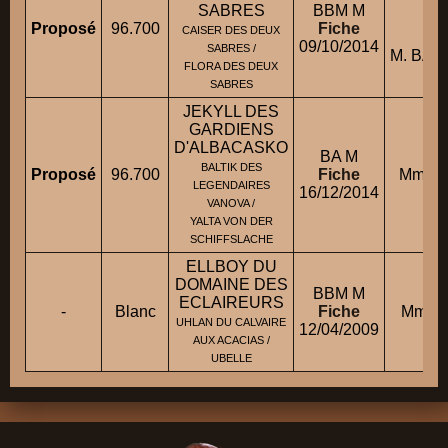
M
SABRES
BBM M
C
Proposé
96.700
Fiche
CAISER DES DEUX
09/10/2014
SABRES /
M. BA
FLORA DES DEUX
SABRES
JEKYLL DES
GARDIENS
D'ALBACASKO
BA M
BALTIK DES
Proposé
96.700
Fiche
Mme H
LEGENDAIRES
16/12/2014
VANOVA /
YALTA VON DER
SCHIFFSLACHE
ELLBOY DU
DOMAINE DES
BBM M
ECLAIREURS
-
Blanc
Fiche
Mme R
UHLAN DU CALVAIRE
12/04/2009
AUX ACACIAS /
UBELLE