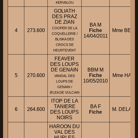
KERVALOU
GOLIATH
DES PRAZ
DE ZIAN
BA M
COOPER DE LA
4
273.600
Fiche
Mme BESNA
COQUELLERIE /
14/04/2011
BLISKA DES
CROCS DE
HEURTEVENT
FEAVER
DES LOUPS
DE GENAIN
BBM M
5
270.600
Fiche
Mme HATR
VANDAL DES
10/05/2010
LOUPS DE
GENAIN /
B'LEA DE VULCAIN
ITOP DE LA
TANIERE
BA F
6
264.600
M. DELAL
DES LOUPS
Fiche
NOIRS
HAROON DU
VAL DES
HURLES