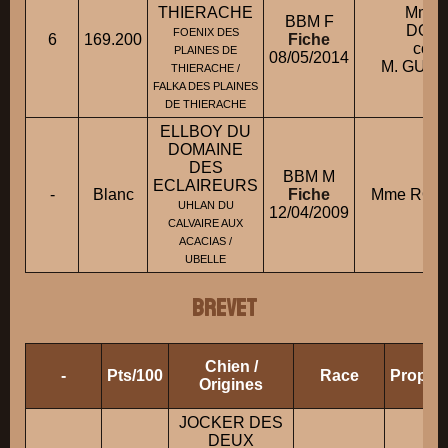
THIERACHE
Mme 
BBM F
DOMI
FOENIX DES
6
169.200
Fiche
cond
PLAINES DE
08/05/2014
M. GUEF
THIERACHE /
FALKA DES PLAINES
DE THIERACHE
ELLBOY DU
DOMAINE
DES
BBM M
ECLAIREURS
-
Blanc
Fiche
Mme ROGE
UHLAN DU
12/04/2009
CALVAIRE AUX
ACACIAS /
UBELLE
BREVET
Chien /
-
Pts/100
Race
Proprié
Origines
JOCKER DES
DEUX