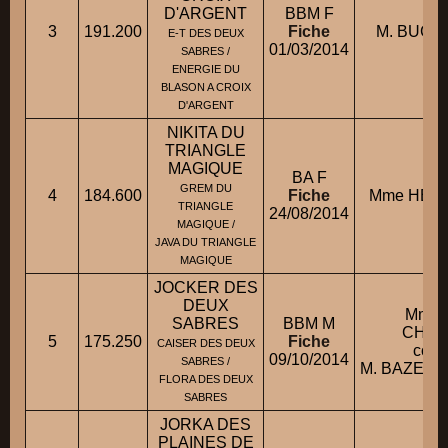
D'ARGENT
BBM F
3
191.200
Fiche
M. BUCHA
E-T DES DEUX
01/03/2014
SABRES /
ENERGIE DU
BLASON A CROIX
D'ARGENT
NIKITA DU
TRIANGLE
MAGIQUE
BA F
GREM DU
4
184.600
Fiche
Mme HELL
TRIANGLE
24/08/2014
MAGIQUE /
JAVA DU TRIANGLE
MAGIQUE
JOCKER DES
DEUX
Mme 
SABRES
BBM M
CHRI
5
175.250
Fiche
CAISER DES DEUX
cond
09/10/2014
SABRES /
M. BAZEMO
FLORA DES DEUX
SABRES
JORKA DES
PLAINES DE