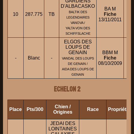
GARDIENS
D'ALBACASKO
BA M
BALTIK DES
10
287.775
TB
Fiche
LEGENDAIRES
13/11/2011
VANOVA /
YALTA VON DES
SCHIFFSLACHE
ELGOS DES
LOUPS DE
GENAIN
BBM M
-
Blanc
-
Fiche
M
VANDAL DES LOUPS
08/10/2009
DE GENAIN /
AIDA DES LOUPS DE
GENAIN
ECHELON 2
Chien /
Place
Pts/300
Race
Propriétai
Origines
JEDAI DES
LOINTAINES