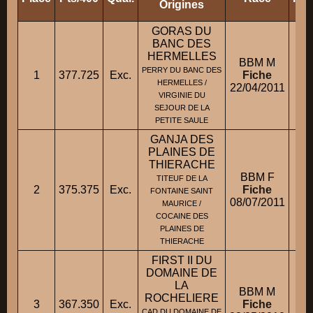
Origines
GORAS DU
BANC DES
HERMELLES
BBM M
PERRY DU BANC DES
1
377.725
Exc.
Fiche
M.
HERMELLES /
22/04/2011
VIRGINIE DU
SEJOUR DE LA
PETITE SAULE
GANJA DES
PLAINES DE
THIERACHE
BBM F
TITEUF DE LA
2
375.375
Exc.
Fiche
FONTAINE SAINT
08/07/2011
MAURICE /
COCAINE DES
PLAINES DE
THIERACHE
FIRST II DU
DOMAINE DE
LA
BBM M
ROCHELIERE
3
367.350
Exc.
Fiche
M
CAD DU DOMAINE DE