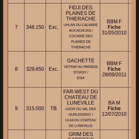
FIDJI DES
PLAINES DE
THIERACHE
BBM F
UHLAN DU CALVAIRE
7
348.150
Exc.
Fiche
AUX ACACIAS /
31/05/2010
COCAINE DES
PLAINES DE
THIERACHE
GACHETTE
BBM F
VETRAP AU PARADIS
8
329.650
Exc.
Fiche
D'ORSY /
28/09/2011
Mm
ESIA
FAR-WEST DU
CHATEAU DE
LUNEVILLE
BA M
9
315.000
TB
Fiche
UXOR DU VAL DES
12/07/2010
HURLESVENT /
ULKA DU CHATEAU
DE LUNEVILLE
GRIM DES