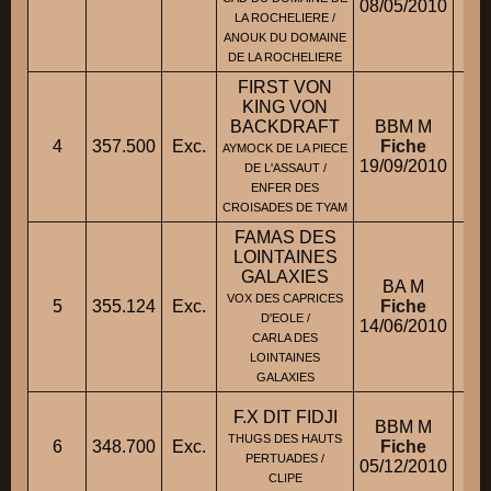
08/05/2010
LA ROCHELIERE /
ANOUK DU DOMAINE
DE LA ROCHELIERE
FIRST VON
KING VON
BACKDRAFT
BBM M
4
357.500
Exc.
Fiche
M
AYMOCK DE LA PIECE
19/09/2010
DE L'ASSAUT /
ENFER DES
CROISADES DE TYAM
FAMAS DES
LOINTAINES
GALAXIES
BA M
VOX DES CAPRICES
5
355.124
Exc.
Fiche
D'EOLE /
14/06/2010
CARLA DES
LOINTAINES
GALAXIES
F.X DIT FIDJI
BBM M
THUGS DES HAUTS
6
348.700
Exc.
Fiche
M.
PERTUADES /
05/12/2010
CLIPE