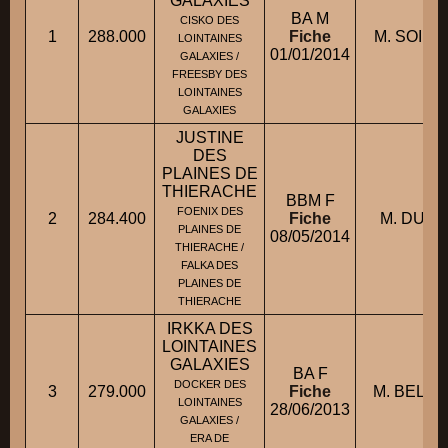
GALAXIES
BA M
CISKO DES
1
288.000
Fiche
M. SOINA
LOINTAINES
01/01/2014
GALAXIES /
FREESBY DES
LOINTAINES
GALAXIES
JUSTINE
DES
PLAINES DE
THIERACHE
BBM F
FOENIX DES
2
284.400
Fiche
M. DUPL
PLAINES DE
08/05/2014
THIERACHE /
FALKA DES
PLAINES DE
THIERACHE
IRKKA DES
LOINTAINES
GALAXIES
BA F
DOCKER DES
3
279.000
Fiche
M. BELLA
LOINTAINES
28/06/2013
GALAXIES /
ERA DE