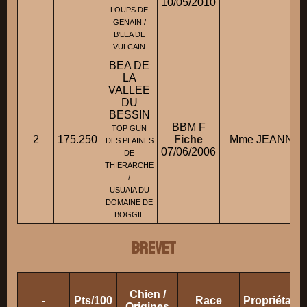
10/05/2010
LOUPS DE
GENAIN /
B'LEA DE
VULCAIN
BEA DE
LA
VALLEE
DU
BESSIN
BBM F
TOP GUN
2
175.250
Fiche
Mme JEANNET 
DES PLAINES
07/06/2006
DE
THIERARCHE
/
USUAIA DU
DOMAINE DE
BOGGIE
BREVET
Chien /
-
Pts/100
Race
Propriétair
Origines