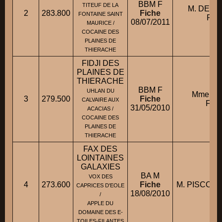
BBM F
TITEUF DE LA
M. DES
2
283.800
Fiche
FONTAINE SAINT
Phil
08/07/2011
MAURICE /
COCAINE DES
PLAINES DE
THIERACHE
FIDJI DES
PLAINES DE
THIERACHE
BBM F
UHLAN DU
Mme B
3
279.500
Fiche
CALVAIRE AUX
Flor
31/05/2010
ACACIAS /
COCAINE DES
PLAINES DE
THIERACHE
FAX DES
LOINTAINES
GALAXIES
BA M
VOX DES
4
273.600
Fiche
M. PISCOUN
CAPRICES D'EOLE
18/08/2010
/
APPLE DU
DOMAINE DES E-
TOILES-FILANTES