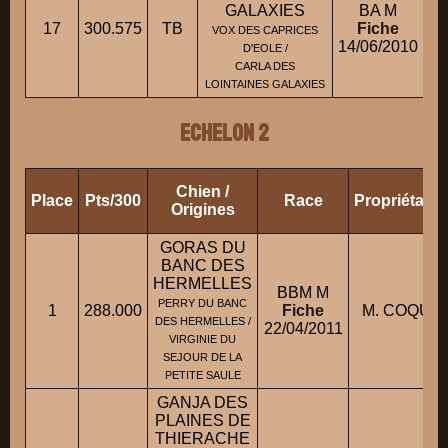
GALAXIES
BA M
17
300.575
TB
Fiche
VOX DES CAPRICES
14/06/2010
D'EOLE /
CARLA DES
LOINTAINES GALAXIES
ECHELON 2
Chien /
Place
Pts/300
Race
Propriétair
Origines
GORAS DU
BANC DES
HERMELLES
BBM M
PERRY DU BANC
1
288.000
Fiche
M. COQUIN 
DES HERMELLES /
22/04/2011
VIRGINIE DU
SEJOUR DE LA
PETITE SAULE
GANJA DES
PLAINES DE
THIERACHE