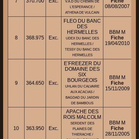
7
370.700
Exc.
Fiche
V.A.D DU CHEMIN DE
08/08/2007
L'ESPERANCE /
ATHENA DE VULCAIN
FLEO DU BANC
DES
HERMELLES
BBM M
8
368.975
Exc.
Fiche
M
UDEX DU BANC DES
19/04/2010
HERMELLES /
TESSY DU BANC DES
HERMELLES
E'FREEZER DU
DOMAINE DES
SIX
BBM M
BOURGEOIS
9
364.650
Exc.
Fiche
UHLAN DU CALVAIRE
15/11/2009
AUX ACACIAS /
BAGDAD DU JARDIN
DE BAMBOUS
APACHE DES
ROIS MALCOLM
BBM M
SERDENT DES
10
363.950
Exc.
Fiche
PLAINES DE
28/11/2005
THIERACHE /