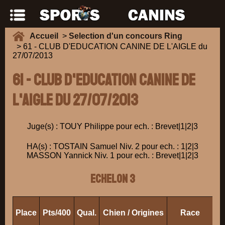
Accueil
>
Selection d'un concours Ring
> 61 - CLUB D'EDUCATION CANINE DE L'AIGLE du
27/07/2013
61 - CLUB D'EDUCATION CANINE DE
L'AIGLE du 27/07/2013
Juge(s) : TOUY Philippe pour ech. : Brevet|1|2|3
HA(s) : TOSTAIN Samuel Niv. 2 pour ech. : 1|2|3
MASSON Yannick Niv. 1 pour ech. : Brevet|1|2|3
ECHELON 3
Place
Pts/400
Qual.
Chien / Origines
Race
Pr