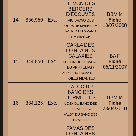
DEMON DES
BERGERS
D'ECOUVES
BBM M
14
356.950
Exc.
Fiche
RIO BRAVO DES
13/07/2008
LOUPS DE MAKENZIE /
PATAHA DU GRAND
GERMANCE
CARLA DES
LOINTAINES
GALAXIES
BA F
15
344.850
Exc.
Fiche
M
UDSON DU DOMAINE
05/11/2007
DU PRINTEMPS /
APPLE DU DOMAINE E-
TOILES FILANTES
FALCO DU
BANC DES
HERMELLES
BBM M
16
334.125
Exc.
Fiche
M
UDEX DU BANC DES
28/04/2010
HERMELLES /
VALDY DU BANC DES
HERMELLES
FAMAS DES
LOINTAINES