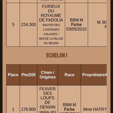
FURIEUX
DU
ROYAUME
DE FADOLIA
BBM M
M. BOU
5
234.300
Fiche
BAXTER DES
Fran
03/05/2010
LOINTAINES
GALAXIES /
BEA DE LA VALLEE
DU BESSIN
ECHELON 1
Chien /
Place
Pts/200
Race
Propriétaire/Co
Origines
FEAVER
DES
LOUPS
DE
BBM M
GENAIN
1
176.900
Fiche
Mme HATRY Do
VANDAL DES