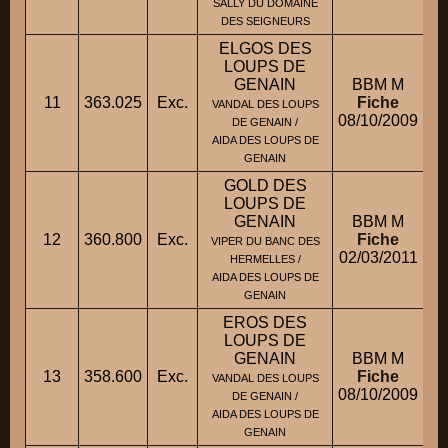
SALLY DU DOMAINE
DES SEIGNEURS
ELGOS DES
LOUPS DE
GENAIN
BBM M
11
363.025
Exc.
Fiche
VANDAL DES LOUPS
08/10/2009
DE GENAIN /
AIDA DES LOUPS DE
GENAIN
GOLD DES
LOUPS DE
GENAIN
BBM M
12
360.800
Exc.
Fiche
VIPER DU BANC DES
02/03/2011
HERMELLES /
AIDA DES LOUPS DE
GENAIN
EROS DES
LOUPS DE
GENAIN
BBM M
13
358.600
Exc.
Fiche
M
VANDAL DES LOUPS
08/10/2009
DE GENAIN /
AIDA DES LOUPS DE
GENAIN