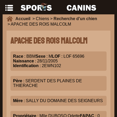
Accueil
> Chiens >
Recherche d'un chien
> APACHE DES ROIS MALCOLM
APACHE DES ROIS MALCOLM
Race
: BBM
Sexe
: M
LOF
: LOF 65696
Naissance
: 28/11/2005
Identification
: 2EWN102
Père
: SERDENT DES PLAINES DE
THIERACHE
Mère
: SALLY DU DOMAINE DES SEIGNEURS
Propriétaire
: Mlle DUBOSQ Odette
FAPAC
: 0