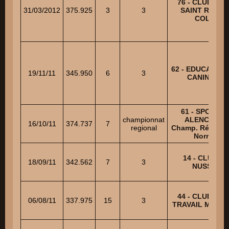
76 - CLUB CAN
31/03/2012
375.925
3
3
SAINT ROMAI
COLBOS
62 - EDUCATIO
19/11/11
345.950
6
3
CANIN CAL
61 - SPORT C
championnat
ALENCONNAI
16/10/11
374.737
7
regional
Champ. Régiona
Normandi
14 - CLUB C
18/09/11
342.562
7
3
NUSSERIE
44 - CLUB CAN
06/08/11
337.975
15
3
TRAVAIL MULTI