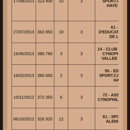
17/08/2013
323.400
10
3
SPORT.CANIN
HAYE PESN
61 - CLU
27/07/2013
363.950
10
3
D'EDUCATION 
DE L'AIGL
14 - CLUB UTIL
15/06/2013
380.780
3
3
CYNOPHILE D
VALLEE DE L
50 - EDUCAT
16/02/2013
380.600
2
3
SPORT.CANINE
HAGUE
72 - ASSOCIA
10/11/2012
372.350
6
3
CYNOPHILE D'
61 - SPORT C
06/10/2012
326.925
12
3
ALENCONN