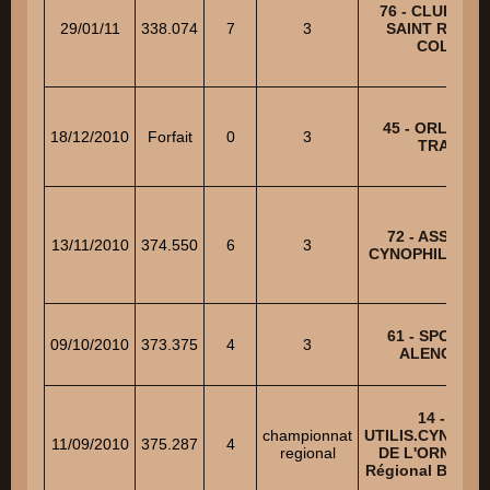
76 - CLUB CAN
29/01/11
338.074
7
3
SAINT ROMAI
COLBOS
45 - ORLEAN
18/12/2010
Forfait
0
3
TRAININ
72 - ASSOCIA
13/11/2010
374.550
6
3
CYNOPHILE D'
61 - SPORT C
09/10/2010
373.375
4
3
ALENCONN
14 - CLU
championnat
UTILIS.CYNOPH
11/09/2010
375.287
4
regional
DE L'ORNE - C
Régional B NO