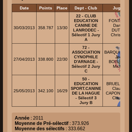
Date
Points
Place
Dept - Club
Juges
22 - CLUB
EDUCATION
FONTAINE
CANINE DE
Daniel
30/03/2013
358.787
13/30
LANRODEC -
DUTEIL
Sélectif 1 Jury
Christian
A
72 -
ASSOCIATION
BARQUISSEA
CYNOPHILE
Joël
27/04/2013
338.800
22/30
D'ARNAGE -
BOISSEAU
Sélectif 2 Jury
Michel
C
50 -
EDUCATION
BRUEL Jean-
SPORT.CANINE
Claude
25/05/2013
342.100
16/29
DE LA HAGUE
CAPON Jean-
- Sélectif 3
Claude
Jury B
Année
: 2011
Moyenne de Pré-sélectif
: 373.926
Moyenne des sélectifs
: 333.662