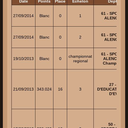
Date
Points
Place
Echelon
Dept - Clu
61 - SPORT C
27/09/2014
Blanc
0
1
ALENCONN
61 - SPORT C
27/09/2014
Blanc
0
2
ALENCONN
61 - SPORT C
championnat
19/10/2013
Blanc
0
ALENCONNAI
regional
Champ. régi
27 - CLU
21/09/2013
343.024
16
3
D'EDUCATION 
D'EVREU
50 - UNIO