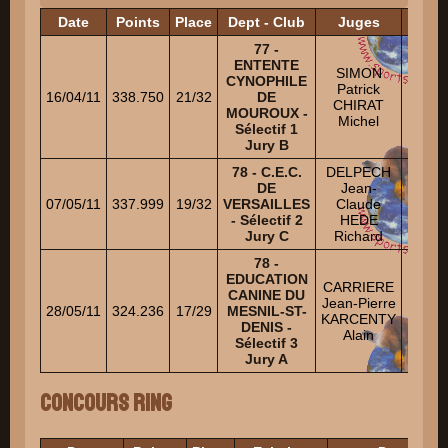
Date
Points
Place
Dept - Club
Juges
77 -
ENTENTE
SIMON
DEBR
CYNOPHILE
Patrick
Rémi
16/04/11
338.750
21/32
DE
CHIRAT
LAN
MOUROUX -
Michel
Olivi
Sélectif 1
Jury B
78 - C.E.C.
DELPECH
ATTRA
DE
Jean-
N
07/05/11
337.999
19/32
VERSAILLES
Claude
CA
- Sélectif 2
HEDE
Auréli
Jury C
Richard
78 -
EDUCATION
HILT 
CARRIERE
CANINE DU
N
Jean-Pierre
28/05/11
324.236
17/29
MESNIL-ST-
MAL
KARCENTY
DENIS -
Chri
Alain
Sélectif 3
N
Jury A
Concours Ring