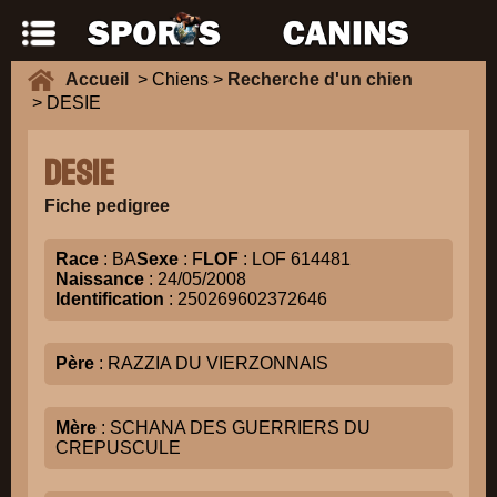
Accueil
> Chiens >
Recherche d'un chien
> DESIE
DESIE
Fiche pedigree
Race
: BA
Sexe
: F
LOF
: LOF 614481
Naissance
: 24/05/2008
Identification
: 250269602372646
Père
: RAZZIA DU VIERZONNAIS
Mère
: SCHANA DES GUERRIERS DU
CREPUSCULE