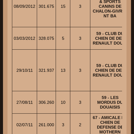
& SPORTS
B
08/09/2012
301.675
15
3
CANINS DE
CHALON-GIVRY -
NT BA
59 - CLUB DU
03/03/2012
328.075
5
3
CHIEN DE DEF.
RENAULT DOUAI
59 - CLUB DU
29/10/11
321.937
13
3
CHIEN DE DEF.
RENAULT DOUAI
59 - LES
27/08/11
306.260
10
3
MORDUS DU
DOUAISIS
67 - AMICALE DU
CHIEN DE
02/07/11
261.000
3
2
DEFENSE DE
MOTHERN