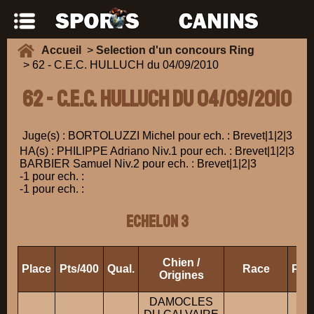
Accueil
>
Selection d'un concours Ring
> 62 - C.E.C. HULLUCH du 04/09/2010
62 - C.E.C. HULLUCH du 04/09/2010
Juge(s) : BORTOLUZZI Michel pour ech. : Brevet|1|2|3
HA(s) : PHILIPPE Adriano Niv.1 pour ech. : Brevet|1|2|3
BARBIER Samuel Niv.2 pour ech. : Brevet|1|2|3
-1 pour ech. :
-1 pour ech. :
ECHELON 3
Chien /
Place
Pts/400
Qual.
Race
Prop
Origines
DAMOCLES