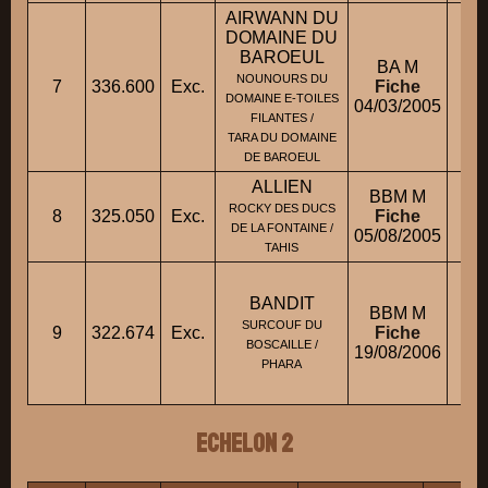
AIRWANN DU
DOMAINE DU
BAROEUL
BA M
M
NOUNOURS DU
7
336.600
Exc.
Fiche
DOMAINE E-TOILES
04/03/2005
FILANTES /
TARA DU DOMAINE
DE BAROEUL
ALLIEN
BBM M
M
ROCKY DES DUCS
8
325.050
Exc.
Fiche
DE LA FONTAINE /
05/08/2005
TAHIS
BANDIT
BBM M
SURCOUF DU
9
322.674
Exc.
Fiche
M.
BOSCAILLE /
19/08/2006
PHARA
ECHELON 2