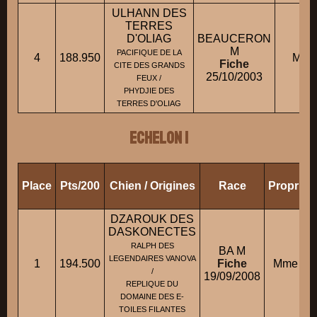
ULHANN DES
TERRES
D'OLIAG
BEAUCERON
M
PACIFIQUE DE LA
4
188.950
M. M
Fiche
CITE DES GRANDS
25/10/2003
FEUX /
PHYDJIE DES
TERRES D'OLIAG
ECHELON 1
Place
Pts/200
Chien / Origines
Race
Propriét
DZAROUK DES
DASKONECTES
RALPH DES
BA M
LEGENDAIRES VANOVA
1
194.500
Fiche
Mme DR
/
19/09/2008
REPLIQUE DU
DOMAINE DES E-
TOILES FILANTES