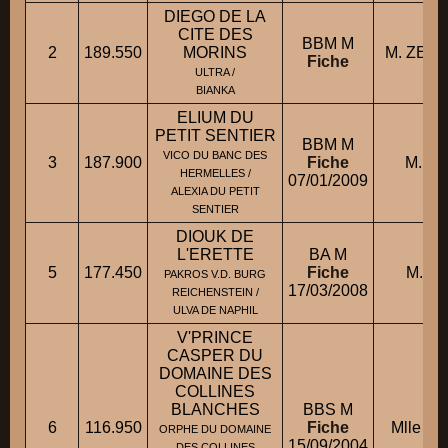
DIEGO DE LA
CITE DES
BBM M
2
189.550
MORINS
M. ZELA
Fiche
ULTRA /
BIANKA
ELIUM DU
PETIT SENTIER
BBM M
VICO DU BANC DES
3
187.900
Fiche
M. CH
HERMELLES /
07/01/2009
ALEXIA DU PETIT
SENTIER
DIOUK DE
L'ERETTE
BA M
5
177.450
Fiche
M. B
PAKROS V.D. BURG
17/03/2008
REICHENSTEIN /
ULVA DE NAPHIL
V'PRINCE
CASPER DU
DOMAINE DES
COLLINES
BLANCHES
BBS M
6
116.950
Fiche
Mlle FI
ORPHE DU DOMAINE
15/09/2004
DES COLLINES