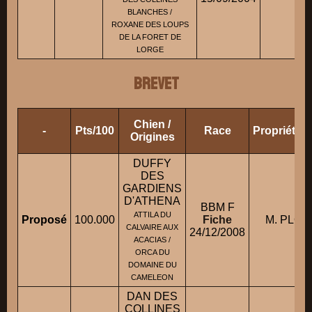
BLANCHES /
ROXANE DES LOUPS
DE LA FORET DE
LORGE
BREVET
Chien /
-
Pts/100
Race
Propriétai
Origines
DUFFY
DES
GARDIENS
D'ATHENA
BBM F
ATTILA DU
Proposé
100.000
Fiche
M. PLOMI
CALVAIRE AUX
24/12/2008
ACACIAS /
ORCA DU
DOMAINE DU
CAMELEON
DAN DES
COLLINES