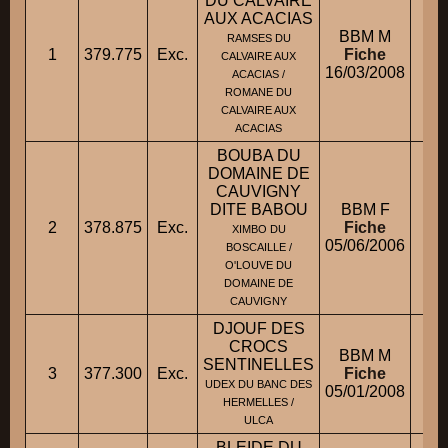
DU CALVAIRE
AUX ACACIAS
BBM M
RAMSES DU
1
379.775
Exc.
Fiche
CALVAIRE AUX
16/03/2008
ACACIAS /
ROMANE DU
CALVAIRE AUX
ACACIAS
BOUBA DU
DOMAINE DE
CAUVIGNY
DITE BABOU
BBM F
2
378.875
Exc.
Fiche
M
XIMBO DU
05/06/2006
BOSCAILLE /
O'LOUVE DU
DOMAINE DE
CAUVIGNY
DJOUF DES
CROCS
BBM M
SENTINELLES
3
377.300
Exc.
Fiche
M.
UDEX DU BANC DES
05/01/2008
HERMELLES /
ULCA
BLEIDE DU