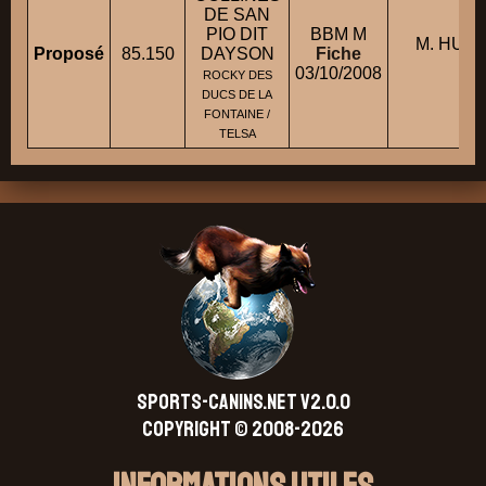
DE SAN
PIO DIT
BBM M
M. HUD
Proposé
85.150
DAYSON
Fiche
Y
03/10/2008
ROCKY DES
DUCS DE LA
FONTAINE /
TELSA
SPORTS-CANINS.NET V2.0.0
Copyright © 2008-2026