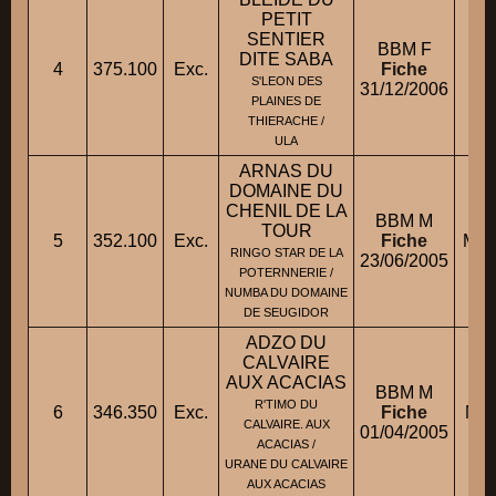
PETIT
SENTIER
BBM F
DITE SABA
M
4
375.100
Exc.
Fiche
S'LEON DES
31/12/2006
PLAINES DE
THIERACHE /
ULA
ARNAS DU
DOMAINE DU
CHENIL DE LA
BBM M
TOUR
5
352.100
Exc.
Fiche
M. 
RINGO STAR DE LA
23/06/2005
POTERNNERIE /
NUMBA DU DOMAINE
DE SEUGIDOR
ADZO DU
CALVAIRE
AUX ACACIAS
BBM M
R'TIMO DU
6
346.350
Exc.
Fiche
Mme
CALVAIRE. AUX
01/04/2005
ACACIAS /
URANE DU CALVAIRE
AUX ACACIAS