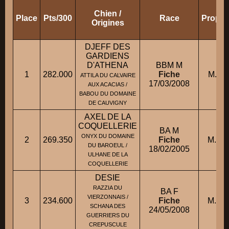
Chien /
Place
Pts/300
Race
Propri
Origines
DJEFF DES
GARDIENS
D'ATHENA
BBM M
1
282.000
Fiche
M. R
ATTILA DU CALVAIRE
17/03/2008
AUX ACACIAS /
BABOU DU DOMAINE
DE CAUVIGNY
AXEL DE LA
COQUELLERIE
BA M
ONYX DU DOMAINE
2
269.350
Fiche
M. P
DU BAROEUL /
18/02/2005
ULHANE DE LA
COQUELLERIE
DESIE
RAZZIA DU
BA F
VIERZONNAIS /
3
234.600
Fiche
M. TH
SCHANA DES
24/05/2008
GUERRIERS DU
CREPUSCULE