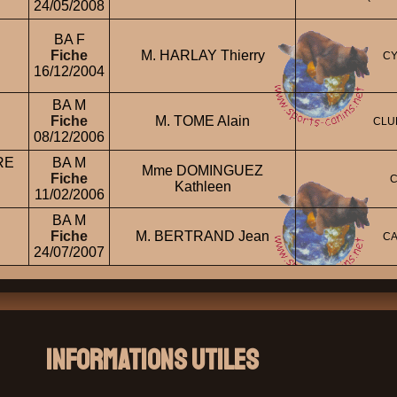
24/05/2008
BA F
Fiche
M. HARLAY Thierry
CY
16/12/2004
BA M
Fiche
M. TOME Alain
CLU
08/12/2006
RE
BA M
Mme DOMINGUEZ
Fiche
C
Kathleen
11/02/2006
BA M
Fiche
M. BERTRAND Jean
CA
24/07/2007
Informations Utiles