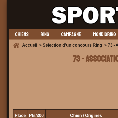
CHIENS
RING
CAMPAGNE
MONDIORING
Accueil
>
Selection d'un concours Ring
> 73 -
73 - ASSOCIATI
Place
Pts/300
Chien / Origines