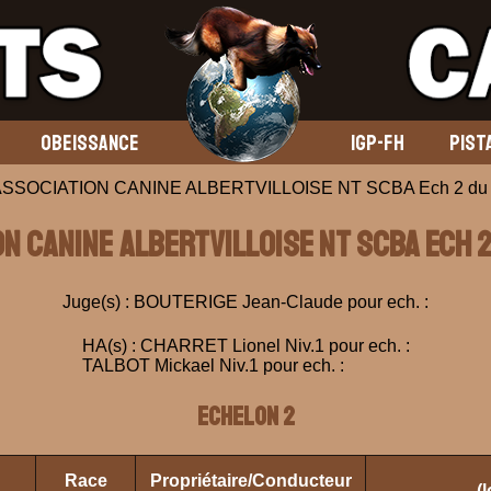
OBEISSANCE
IGP-FH
PIST
 ASSOCIATION CANINE ALBERTVILLOISE NT SCBA Ech 2 du 
ON CANINE ALBERTVILLOISE NT SCBA Ech 
Juge(s) : BOUTERIGE Jean-Claude pour ech. :
HA(s) : CHARRET Lionel Niv.1 pour ech. :
TALBOT Mickael Niv.1 pour ech. :
ECHELON 2
Race
Propriétaire/Conducteur
(