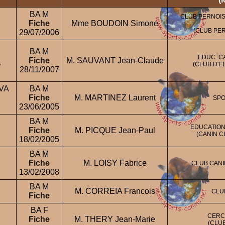
BA M
CLUB PERNOIS
Fiche
Mme BOUDOIN Simone
(CLUB PE
29/07/2006
BA M
EDUC. C
Fiche
M. SAUVANT Jean-Claude
(CLUB D'E
/
28/11/2007
VA
BA M
Fiche
M. MARTINEZ Laurent
SPO
23/06/2005
BA M
EDUCATION
Fiche
M. PICQUE Jean-Paul
(CANIN C
18/02/2005
BA M
Fiche
M. LOISY Fabrice
CLUB CANI
13/02/2008
BA M
M. CORREIA Francois
CLU
Fiche
BA F
CERC
Fiche
M. THERY Jean-Marie
(CLU