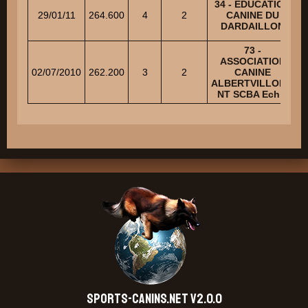
34 - EDUCATION
29/01/11
264.600
4
2
CANINE DU
DARDAILLON
73 -
ASSOCIATION
02/07/2010
262.200
3
2
CANINE
J
ALBERTVILLOISE
NT SCBA Ech 2
SPORTS-CANINS.NET V2.0.0