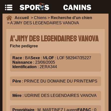
Accueil
> Chiens >
Recherche d'un chien
> A'JIMY DES LEGENDAIRES VANOVA
A'JIMY DES LEGENDAIRES VANOVA
Fiche pedigree
Race
: BA
Sexe
: M
LOF
: LOF 582947/35227
Naissance
: 23/06/2005
Identification
: 2ERA344
Père
: PRINCE DU DOMAINE DU PRINTEMPS
Mère
: UDRINE DES LEGENDAIRES VANOVA
Propriétaire
: M. MARTINEZ Laurent
FAPAC
: 0