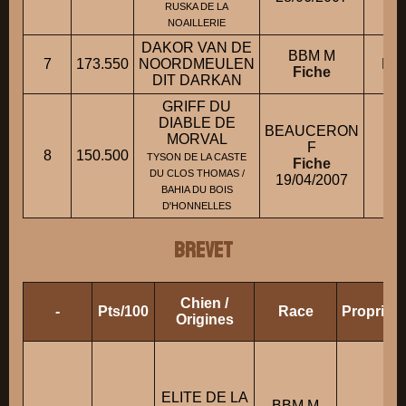
RUSKA DE LA
NOAILLERIE
DAKOR VAN DE
BBM M
7
173.550
NOORDMEULEN
M. 
Fiche
DIT DARKAN
GRIFF DU
DIABLE DE
BEAUCERON
MORVAL
F
8
150.500
TYSON DE LA CASTE
Fiche
DU CLOS THOMAS /
19/04/2007
BAHIA DU BOIS
D'HONNELLES
BREVET
Chien /
-
Pts/100
Race
Propriét
Origines
ELITE DE LA
BBM M