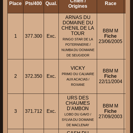
Chien /
Place
Pts/400
Qual.
Race
Pro
Origines
ARNAS DU
DOMAINE DU
CHENIL DE LA
BBM M
TOUR
1
377.300
Exc.
Fiche
M.
RINGO STAR DE LA
23/06/2005
POTERNNERIE /
NUMBA DU DOMAINE
DE SEUGIDOR
VICKY
BBM M
PRIMO DU CALVAIRE
2
372.350
Exc.
Fiche
AUX ACACIAS /
22/11/2004
M
ROXANE
URS DES
CHAUMES
BBM M
D'AMBON
3
371.712
Exc.
Fiche
LOBO DU GAVO /
27/09/2003
SYLVIA DU DOMAINE
DE MACLENAY