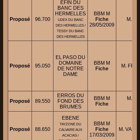
EFIN DU
BANC DES
HERMELLES
BBM M
Proposé
96.700
Fiche
M. FI
UDEX DU BANC
28/05/2009
DES HERMELLES /
TESSY DU BANC
DES HERMELLES
EL PASO DU
DOMAINE
BBM M
Proposé
95.050
M. FREV
DE NOTRE
Fiche
DAME
ERROS DU
BBM M
M. H
Proposé
89.550
FOND DES
Fiche
BRUMES
EBENE
BBM M
TAYZONE DU
Proposé
88.650
Fiche
M. VANH
CALVAIRE AUX
17/03/2009
ACACIAS /