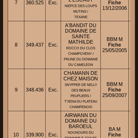
7
360.525
Exc.
Fiche
M
NIEPCE DES LOUPS
13/12/2006
MUTINS /
TEXANE
A'BANDIT DU
DOMAINE DE
SAINTE
BBM M
MATHILDE
8
349.437
Exc.
Fiche
M.
ROCCO DU CLOS
25/05/2005
CHAMPCHENY /
PRUNE DU DOMAINE
DU CAMELEON
CHAMANN DE
CHEZ MAISON
BBM M
SNYPPER DE NELLY
9
348.436
Exc.
Fiche
M.
DES BEAUX
25/09/2007
PEUPLIERS /
T'XENA DU PLATEAU
CHAMPENOIS
AIRWANN DU
DOMAINE DU
BAROEUL
BA M
NOUNOURS DU
10
339.900
Exc.
Fiche