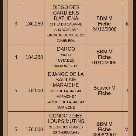
DIEGO DES
GARDIENS
D'ATHENA
BBM M
3
186.250
Fiche
M. 
ATTILA DU CALVAIRE
24/12/2008
AUX ACACIAS /
ORCA DU DOMAINE DU
CAMELEON
DARCO
BBM M
SINO /
4
184.250
Fiche
M.
UYTA DES
01/10/2008
DASKONECTES
DJANGO DE LA
SAULAIE
MARAICHE
Bouvier M
5
178.000
M. 
URKI DE LA SAULAIE
Fiche
MARAICHE /
SAPHIRE DE LA SAULAIE
MARAICHE
CONDOR DES
LOUPS MUTINS
BBM M
S'LEON DES PLAINES
5
178.000
Fiche
M. G
DE THIERACHE /
28/06/2007