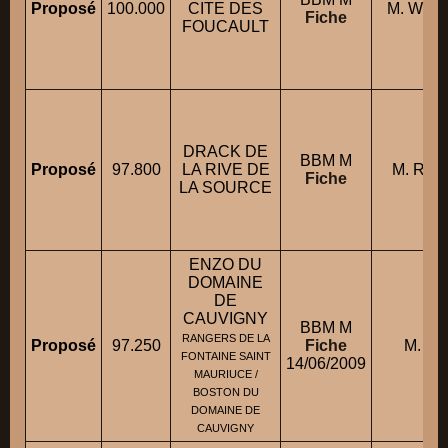
Proposé
100.000
CITE DES
M. WILL
Fiche
FOUCAULT
DRACK DE
BBM M
Proposé
97.800
LA RIVE DE
M. ROU
Fiche
LA SOURCE
ENZO DU
DOMAINE
DE
CAUVIGNY
BBM M
RANGERS DE LA
Proposé
97.250
Fiche
M. M
FONTAINE SAINT
14/06/2009
MAURIUCE /
BOSTON DU
DOMAINE DE
CAUVIGNY