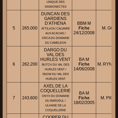
UNIQUE DES
DASKONECTES
DUNCAN DES
GARDIENS
D'ATHENA
BBM M
5
265.000
Fiche
M. GOR
ATTILA DU CALVAIRE
24/12/2008
AUX ACACIAS /
ORCA DU DOMAINE
DU CAMELEON
DARGO DU
VAL DES
HURLES VENT
BA M
6
262.200
Fiche
M. RYNDE
BUTCH DU VAL DES
14/06/2008
HURLES VENT /
SNOW DU VAL DES
HURLES VENT
AXEL DE LA
COQUELLERIE
BA M
ONYX DU DOMAINE
7
243.600
Fiche
M. PICQ
DU BAROEUL /
18/02/2005
ULHANE DE LA
COQUELLERIE
COOPER DU