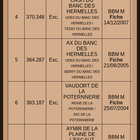
CASH DU
BANC DES
HERMELLES
BBM M
4
370.348
Exc.
Fiche
M
UDEX DU BANC DES
14/12/2007
HERMELLES /
TESSY DU BANC DES
HERMELLES
AX DU BANC
DES
HERMELLES
BBM M
5
364.287
Exc.
Fiche
M.
UDEX DU BANC DES
21/06/2005
HERMELLES /
SERRY DU BANC DES
HERMELLES
VAUDORT DE
LA
POTERNNERIE
BBM M
M
6
363.187
Exc.
Fiche
REINE DE LA
25/07/2004
POTERNNERIE /
IDO DE LA
POTERNNERIE
AYMIR DE LA
PLAINE DE
BBM M
L'ESCAUT