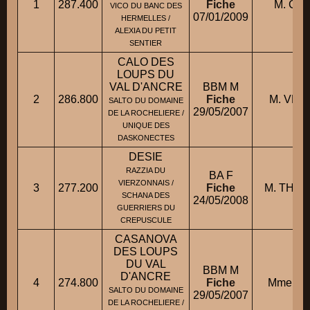
1
287.400
Fiche
M. CHI
VICO DU BANC DES
07/01/2009
HERMELLES /
ALEXIA DU PETIT
SENTIER
CALO DES
LOUPS DU
VAL D'ANCRE
BBM M
2
286.800
Fiche
M. VEIL
SALTO DU DOMAINE
29/05/2007
DE LA ROCHELIERE /
UNIQUE DES
DASKONECTES
DESIE
RAZZIA DU
BA F
VIERZONNAIS /
3
277.200
Fiche
M. THER
SCHANA DES
24/05/2008
GUERRIERS DU
CREPUSCULE
CASANOVA
DES LOUPS
DU VAL
BBM M
D'ANCRE
4
274.800
Fiche
Mme NO
SALTO DU DOMAINE
29/05/2007
DE LA ROCHELIERE /