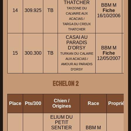
THATCHER
BBM M
M.
TAYZONE DU
14
309.925
TB
Fiche
CALVAIRE AUX
16/10/2006
M.
ACACIAS /
TARGA DU CREUX
THATCHER
CASAI AU
PARADIS
D'ORSY
BBM M
15
300.300
TB
Fiche
TURKAN DU CALAIRE
12/05/2007
AUX ACACIAS /
AMOUR AU PARADIS
D'ORSY
ECHELON 2
Chien /
Place
Pts/300
Race
Propriéta
Origines
ELIUM DU
PETIT
SENTIER
BBM M