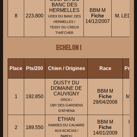
BANC DES
HERMELLES
BBM M
8
223.800
Fiche
M. LEDUC
UDEX DU BANC DES
14/12/2007
HERMELLES /
TESSY DU CREUX
THATCHER
ECHELON 1
Place
Pts/200
Chien / Origines
Race
Propr
DUSTY DU
DOMAINE DE
BBM M
CAUVIGNY
1
192.850
Fiche
Mme
ORCK /
29/04/2008
UBY DES GARDIENS
D'ATHENA
ETHAN
BBM M
Mll
RAMSES DU CALVAIRE
2
189.550
Fiche
AUX ACACIAS /
14/01/2009
M.
BABOU