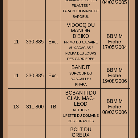
DOMAINE E-TOILES
04/03/2005
FILANTES /
TARA DU DOMAINE DE
BAROEUL
VIDOCQ DU
MANOIR
D'EIKO
BBM M
11
330.885
Exc.
Fiche
M
PRIMO DU CALVAIRE
17/05/2004
AUX ACACIAS /
POLKA DES LOUPS
DES CARRIERES
BANDIT
BBM M
SURCOUF DU
11
330.885
Exc.
Fiche
M
BOSCAILLE /
19/08/2006
PHARA
BOBAN III DU
CLAN MAC-
BBM M
M
LEOD
13
311.800
TB
Fiche
AHTHOS /
08/03/2006
UPETTE DU DOMAINE
DES EURANTES
BOLT DU
CREUX