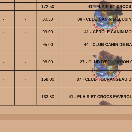
-
-
172.50
41 - FLAIR ET CROC
-
-
80.50
86 - CLUB CANIN MELUSIN 
-
-
99.00
41 - CERCLE CANIN M
-
-
95.00
44 - CLUB CANIN DE B
-
-
98.00
27 - CLUB D'EDUCATION 
-
-
158.00
37 - CLUB TOURANGEAU D
-
-
163.50
41 - FLAIR ET CROCS FAVEROL