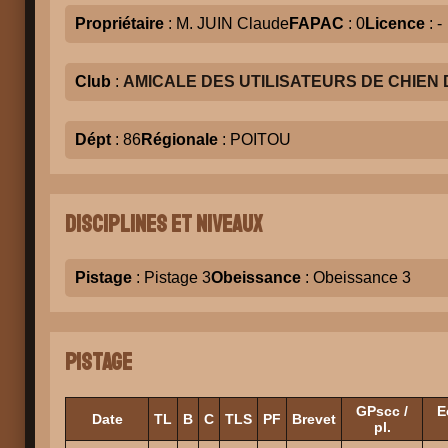
Propriétaire
: M. JUIN Claude
FAPAC
: 0
Licence
: -
Club
:
AMICALE DES UTILISATEURS DE CHIEN 
Dépt
: 86
Régionale
: POITOU
Disciplines et niveaux
Pistage
: Pistage 3
Obeissance
: Obeissance 3
Pistage
GPscc /
E
Date
TL
B
C
TLS
PF
Brevet
pl.