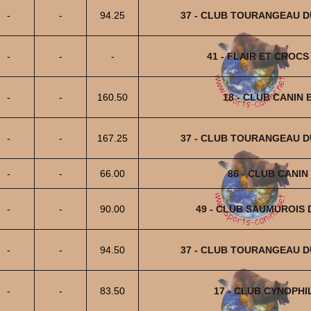
-
-
94.25
37 - CLUB TOURANGEAU D
-
-
-
41 - FLAIR ET CROC
-
-
160.50
18 - CLUB CANIN
-
-
167.25
37 - CLUB TOURANGEAU D
-
-
66.00
86 - CLUB CANIN
-
-
90.00
49 - CLUB SAUMUROIS 
-
-
94.50
37 - CLUB TOURANGEAU D
-
-
83.50
17 - CLUB CYNOPHI