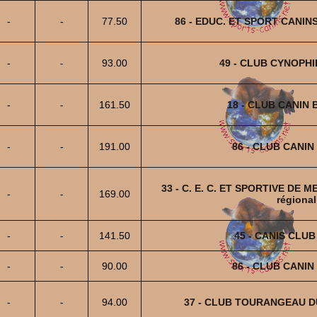
-
-
77.50
86 - EDUC. ET SPORT CANI
-
-
93.00
49 - CLUB CYNOPHI
-
-
161.50
18 - CLUB CANIN
-
-
191.00
86 - CLUB CANIN
33 - C. E. C. ET SPORTIVE DE 
-
-
169.00
régional
-
-
141.50
45 - CANIS CLUB
-
-
90.00
86 - CLUB CANIN
-
-
94.00
37 - CLUB TOURANGEAU D