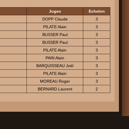
Juges
Echelon
DOPP Claude
3
PILATE Alain
3
BUSSER Paul
3
BUSSER Paul
3
PILATE Alain
3
PAIN Alain
3
BARQUISSEAU Joël
3
PILATE Alain
3
MOREAU Roger
3
BERNARD Laurent
2