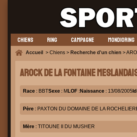
CHIENS
RING
CAMPAGNE
MONDIORING
Accueil
> Chiens >
Recherche d'un chien
> ARO
AROCK DE LA FONTAINE MESLANDAI
Race
: BBT
Sexe
: M
LOF
:
Naissance
: 13/08/2005
Id
Père
: PAXTON DU DOMAINE DE LA ROCHELIER
Mère
: TITOUNE II DU MUSHER