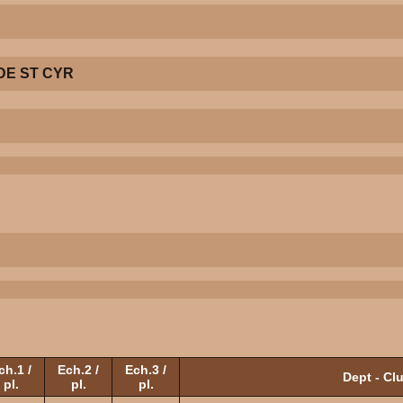
DE ST CYR
ch.1 /
Ech.2 /
Ech.3 /
Dept - Cl
pl.
pl.
pl.