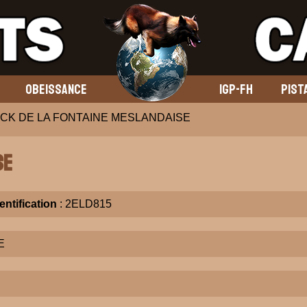
OBEISSANCE
IGP-FH
PIST
CK DE LA FONTAINE MESLANDAISE
SE
entification
: 2ELD815
E