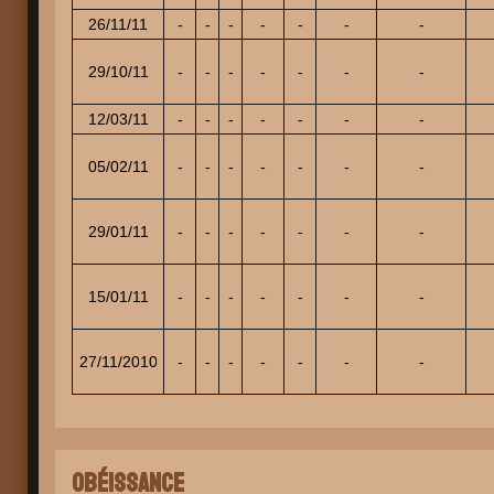
26/11/11
-
-
-
-
-
-
-
29/10/11
-
-
-
-
-
-
-
12/03/11
-
-
-
-
-
-
-
05/02/11
-
-
-
-
-
-
-
29/01/11
-
-
-
-
-
-
-
15/01/11
-
-
-
-
-
-
-
27/11/2010
-
-
-
-
-
-
-
Obéissance