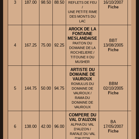
3
187.00
98.50
88.50
16/10/2007
M
REFLETS DE FEU
Fiche
/
UNE PETITE RIME
DES MONTS DU
LAC
AROCK DE LA
FONTAINE
MESLANDAISE
BBT
PAXTON DU
4
167.25
75.00
92.25
13/08/2005
DOMAINE DE LA
Fiche
ROCHELIERE /
TITOUNE II DU
MUSHER
ARTISTE DU
DOMAINE DE
VAUROUX
BBM
ROMULUS DU
5
144.75
50.00
94.75
02/10/2005
DOMAINE DE
Fiche
VAUROUX /
RAMA DU
DOMAINE DE
VAUROUX
COMPERE DU
VAL D'AUZON
BA
ALPHA DU VAL
6
138.00
42.00
96.00
17/05/2007
D'AUZON /
Fiche
RAFALE DU VAL
D'AUZON