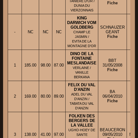
TANIERE D'OR /
Fiche
DUNIA DU
VIERZONNAIS
KING
DARWICH VOM
GOLDBERG
SCHNAUZER
-
NC
NC
NC
GEANT
M
CHAMP LE
Fiche
JASMIN /
EVITA DE LA
MONTAGNE D'OR
DINO DE LA
FONTAINE
BBT
MESLANDAISE
1
185.00
98.00
87.00
31/05/2008
Ml
VERLAINE /
Fiche
VANILLE
BERKANA
FELIX DU VAL
D'ANZIN
BA
ADEL DU VAL
2
169.00
80.00
89.00
06/04/2010
D'ANZIN /
Fiche
TABATA DU VAL
D'ANZIN
FOLKEN DES
BERGERS DE
LA VALLEE
BEAUCERON
UGHO-HOEY DE
3
138.00
41.00
97.00
09/05/2010
Mme
SANTE