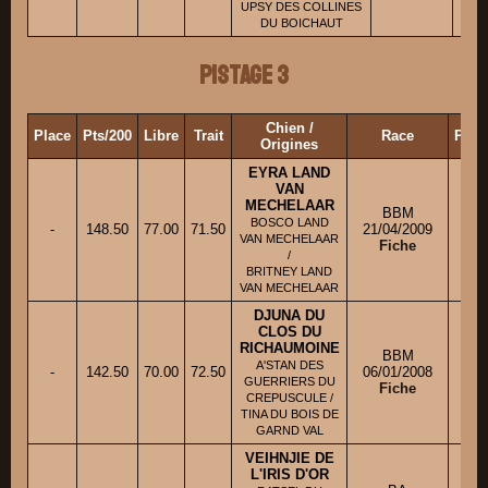
UPSY DES COLLINES
DU BOICHAUT
Pistage 3
Chien /
Place
Pts/200
Libre
Trait
Race
Prop
Origines
EYRA LAND
VAN
MECHELAAR
BBM
BOSCO LAND
-
148.50
77.00
71.50
21/04/2009
VAN MECHELAAR
Fiche
/
BRITNEY LAND
VAN MECHELAAR
DJUNA DU
CLOS DU
RICHAUMOINE
BBM
A'STAN DES
-
142.50
70.00
72.50
06/01/2008
M
GUERRIERS DU
Fiche
CREPUSCULE /
TINA DU BOIS DE
GARND VAL
VEIHNJIE DE
L'IRIS D'OR