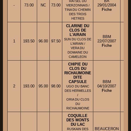
BA
RATSEL DU
-
73.00
NC
73.00
29/01/2004
M
VIERZONNAIS /
Fiche
TINA DU CHEMIN
DES TROIS
HETRES
CLARINE DU
CLOS DE
L'AIRAIN
BBM
SUN DU CLOS DE
1
193.50
96.00
97.50
22/07/2007
M. 
L'AIRAIN /
Fiche
VERA DU
DOMAINE DU
CAMELEON
CHIPIE DU
CLOS DU
RICHAUMOINE
DITE
CAPSULE
BBM
2
193.00
95.00
98.00
04/10/2007
Mme
UGO DU BANC
Fiche
DES HERMELLES
/
ORIA DU CLOS
DU
RICHAUMOINE
COQUILLE
DES MONTS
DU LAC
BEAUCERON
RUSKAIN DES