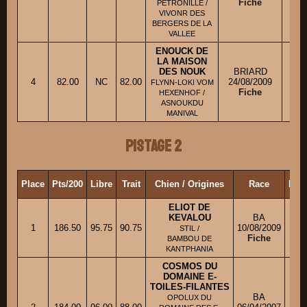
Fiche
PETRONILLE /
VIVONR DES
BERGERS DE LA
VALLEE
ENOUCK DE
LA MAISON
DES NOUK
BRIARD
4
82.00
NC
82.00
24/08/2009
Mme
FLYNN-LOKI VOM
Fiche
HEXENHOF /
ASNOUKDU
MANIVAL
Pistage 2
Place
Pts/200
Libre
Trait
Chien / Origines
Race
Prop
ELIOT DE
KEVALOU
BA
1
186.50
95.75
90.75
10/08/2009
M.
STIL /
Fiche
BAMBOU DE
KANTPHANIA
COSMOS DU
DOMAINE E-
TOILES-FILANTES
BA
OPOLUX DU