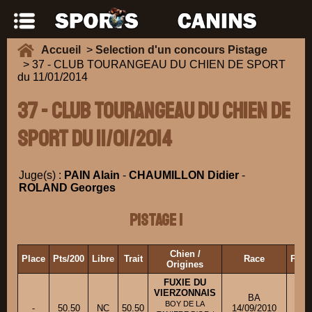
Accueil
>
Selection d'un concours Pistage
> 37 - CLUB TOURANGEAU DU CHIEN DE SPORT
du 11/01/2014
37 - CLUB TOURANGEAU DU CHIEN DE
SPORT du 11/01/2014
Juge(s) :
PAIN Alain
-
CHAUMILLON Didier
-
ROLAND Georges
Pistage 1
Chien /
Place
Pts/200
Libre
Trait
Race
Prop
Origines
FUXIE DU
VIERZONNAIS
BA
BOY DE LA
-
50.50
NC
50.50
14/09/2010
M. 