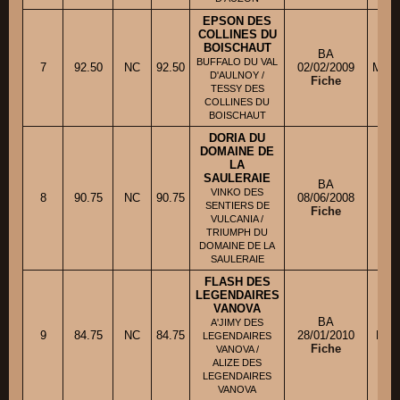
EPSON DES
COLLINES DU
BOISCHAUT
BA
BUFFALO DU VAL
7
92.50
NC
92.50
02/02/2009
M. L
D'AULNOY /
Fiche
TESSY DES
COLLINES DU
BOISCHAUT
DORIA DU
DOMAINE DE
LA
SAULERAIE
BA
M
VINKO DES
8
90.75
NC
90.75
08/06/2008
SENTIERS DE
Fiche
VULCANIA /
TRIUMPH DU
DOMAINE DE LA
SAULERAIE
FLASH DES
LEGENDAIRES
VANOVA
BA
A'JIMY DES
9
84.75
NC
84.75
28/01/2010
M. 
LEGENDAIRES
Fiche
VANOVA /
ALIZE DES
LEGENDAIRES
VANOVA