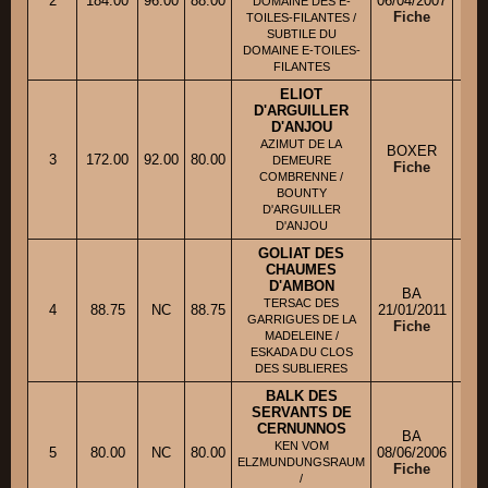
2
184.00
96.00
88.00
06/04/2007
M
DOMAINE DES E-
Fiche
TOILES-FILANTES /
SUBTILE DU
DOMAINE E-TOILES-
FILANTES
ELIOT
D'ARGUILLER
D'ANJOU
AZIMUT DE LA
BOXER
3
172.00
92.00
80.00
Ml
DEMEURE
Fiche
COMBRENNE /
BOUNTY
D'ARGUILLER
D'ANJOU
GOLIAT DES
CHAUMES
D'AMBON
BA
TERSAC DES
4
88.75
NC
88.75
21/01/2011
M
GARRIGUES DE LA
Fiche
MADELEINE /
ESKADA DU CLOS
DES SUBLIERES
BALK DES
SERVANTS DE
CERNUNNOS
BA
KEN VOM
5
80.00
NC
80.00
08/06/2006
M
ELZMUNDUNGSRAUM
Fiche
/