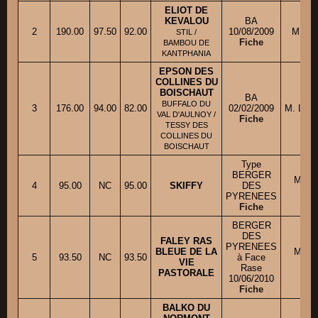
ELIOT DE
KEVALOU
BA
2
190.00
97.50
92.00
10/08/2009
M. TH
STIL /
Fiche
BAMBOU DE
KANTPHANIA
EPSON DES
COLLINES DU
BOISCHAUT
BA
BUFFALO DU
3
176.00
94.00
82.00
02/02/2009
M. LEF
VAL D'AULNOY /
Fiche
TESSY DES
COLLINES DU
BOISCHAUT
Type
BERGER
Mme 
4
95.00
NC
95.00
SKIFFY
DES
PYRENEES
Fiche
BERGER
DES
FALEY RAS
PYRENEES
BLEUE DE LA
Mme 
5
93.50
NC
93.50
à Face
VIE
Rase
PASTORALE
10/06/2010
Fiche
BALKO DU