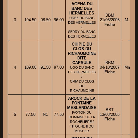
AGENA DU
BANC DES
HERMELLES
BBM
UDEX DU BANC
3
194.50
98.50
96.00
21/06/2005
M. FR
DES HERMELLES
Fiche
/
SERRY DU BANC
DES HERMELLES
CHIPIE DU
CLOS DU
RICHAUMOINE
DITE
CAPSULE
BBM
4
189.00
91.50
97.00
04/10/2007
Mme MO
UGO DU BANC
Fiche
DES HERMELLES
/
ORIA DU CLOS
DU
RICHAUMOINE
AROCK DE LA
FONTAINE
MESLANDAISE
BBT
PAXTON DU
5
77.50
NC
77.50
13/08/2005
M. 
DOMAINE DE LA
Fiche
ROCHELIERE /
TITOUNE II DU
MUSHER