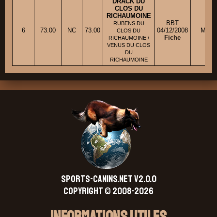
DRACK DU
CLOS DU
RICHAUMOINE
BBT
RUBENS DU
6
73.00
NC
73.00
04/12/2008
M. G
CLOS DU
Fiche
RICHAUMOINE /
VENUS DU CLOS
DU
RICHAUMOINE
SPORTS-CANINS.NET V2.0.0
Copyright © 2008-2026