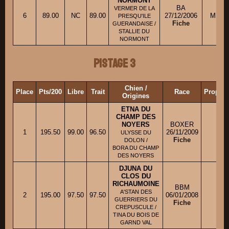
NORMONT
BA
VERMER DE LA
6
89.00
NC
89.00
27/12/2006
M. BU
PRESQU'ILE
Fiche
GUERANDAISE /
STALLIE DU
NORMONT
Pistage 3
Chien /
Place
Pts/200
Libre
Trait
Race
Proprié
Origines
ETNA DU
CHAMP DES
NOYERS
BOXER
1
195.50
99.00
96.50
26/11/2009
M.
ULYSSE DU
Fiche
DOLON /
BORA DU CHAMP
DES NOYERS
DJUNA DU
CLOS DU
RICHAUMOINE
BBM
A'STAN DES
2
195.00
97.50
97.50
06/01/2008
M. 
GUERRIERS DU
Fiche
CREPUSCULE /
TINA DU BOIS DE
GARND VAL