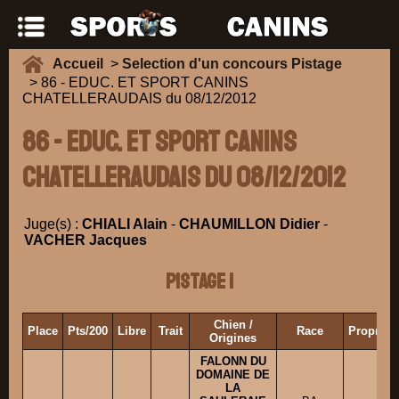
Accueil
>
Selection d'un concours Pistage
> 86 - EDUC. ET SPORT CANINS
CHATELLERAUDAIS du 08/12/2012
86 - EDUC. ET SPORT CANINS
CHATELLERAUDAIS du 08/12/2012
Juge(s) :
CHIALI Alain
-
CHAUMILLON Didier
-
VACHER Jacques
Pistage 1
Chien /
Place
Pts/200
Libre
Trait
Race
Propriét
Origines
FALONN DU
DOMAINE DE
LA