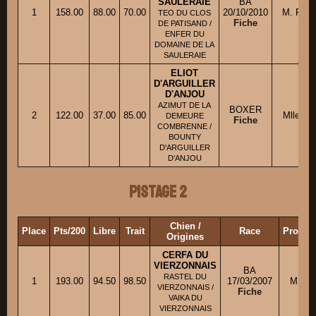
SAULERAIE
BA
1
158.00
88.00
70.00
20/10/2010
M. PEC
TEO DU CLOS
Fiche
DE PATISAND /
ENFER DU
DOMAINE DE LA
SAULERAIE
ELIOT
D'ARGUILLER
D'ANJOU
AZIMUT DE LA
BOXER
2
122.00
37.00
85.00
Mlle L
DEMEURE
Fiche
COMBRENNE /
BOUNTY
D'ARGUILLER
D'ANJOU
Pistage 2
Chien /
Place
Pts/200
Libre
Trait
Race
Proprié
Origines
CERFA DU
VIERZONNAIS
BA
RASTEL DU
1
193.00
94.50
98.50
17/03/2007
M. TH
VIERZONNAIS /
Fiche
VAIKA DU
VIERZONNAIS