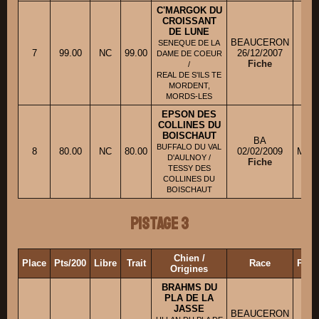
C'MARGOK DU
CROISSANT
DE LUNE
BEAUCERON
SENEQUE DE LA
7
99.00
NC
99.00
26/12/2007
Mme
DAME DE COEUR
Fiche
/
REAL DE S'ILS TE
MORDENT,
MORDS-LES
EPSON DES
COLLINES DU
BOISCHAUT
BA
BUFFALO DU VAL
8
80.00
NC
80.00
02/02/2009
M. L
D'AULNOY /
Fiche
TESSY DES
COLLINES DU
BOISCHAUT
Pistage 3
Chien /
Place
Pts/200
Libre
Trait
Race
Prop
Origines
BRAHMS DU
PLA DE LA
JASSE
BEAUCERON