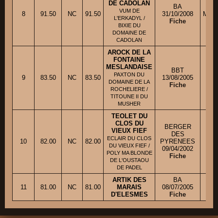
DE CADOLAN
BA
VUM DE
8
91.50
NC
91.50
31/10/2008
Mme 
L'ERKADYL /
Fiche
BIXIE DU
DOMAINE DE
CADOLAN
AROCK DE LA
FONTAINE
MESLANDAISE
BBT
PAXTON DU
9
83.50
NC
83.50
13/08/2005
DOMAINE DE LA
Fiche
ROCHELIERE /
TITOUNE II DU
MUSHER
TEOLET DU
CLOS DU
BERGER
VIEUX FIEF
M
DES
ECLAIR DU CLOS
10
82.00
NC
82.00
PYRENEES
DU VIEUX FIEF /
09/04/2002
M. 
POLY MA BLONDE
Fiche
DE L'OUSTAOU
DE PADEL
ARTIK DES
BA
11
81.00
NC
81.00
MARAIS
08/07/2005
M.
D'ELESMES
Fiche