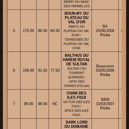
SERRY DU BANC
DES HERMELLES
BOUN-MY DU
PLATEAU DU
VAL D'OR
BA
NIMITZ DU
5
170.50
86.00
84.50
25/06/2006
Mme
PLATEAU DU VAL
Fiche
D'OR /
TENNESSEE DU
PLATEAU DU VAL
D'OR
BALTHUS DU
HAREM ROYAL
DE SULTAN
Beauceron
SULTAN I DU
6
169.00
91.50
77.50
03/05/2006
Mll
TORRENT
Fiche
QUIPASSE /
UPSY DES
TERRES D'OLIAG
CHAM DES
ILES FIDJI
BBM
VICTOR DES ILES
7
98.00
98.00
NC
10/03/2007
M
FIDJI /
Fiche
SPICE DES ILES
FIDJI
DARK LORD
DU DOMAINE