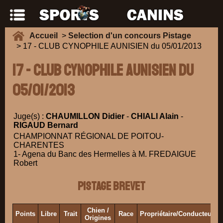
Accueil
>
Selection d'un concours Pistage
> 17 - CLUB CYNOPHILE AUNISIEN du 05/01/2013
17 - CLUB CYNOPHILE AUNISIEN du
05/01/2013
Juge(s) :
CHAUMILLON Didier
-
CHIALI Alain
-
RIGAUD Bernard
CHAMPIONNAT RÉGIONAL DE POITOU-
CHARENTES
1- Agena du Banc des Hermelles à M. FREDAIGUE
Robert
Pistage Brevet
Chien /
Points
Libre
Trait
Race
Propriétaire/Conducteur
Origines