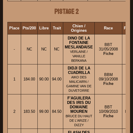
Pistage 2
Chien /
Place
Pts/200
Libre
Trait
Race
Prop
Origines
DINO DE LA
FONTAINE
BBT
MESLANDAISE
-
NC
NC
NC
31/05/2008
Ml
VERLAINE /
Fiche
VANILLE
BERKANA
DIDJI DE LA
CUADRILLA
BBM
AIKO DES
1
184.00
90.00
94.00
09/10/2008
Mm
MALICAIRN /
Fiche
GAMINE VAN DE
DUVETORRE
F'AGUILERA
DES IRIS DU
DOMAINE
BBT
2
183.50
99.00
84.50
MOUREN
10/09/2010
M. 
Fiche
BRUCE DU HAUT
DE L'ARIZE /
DIZZY
FLASH DES