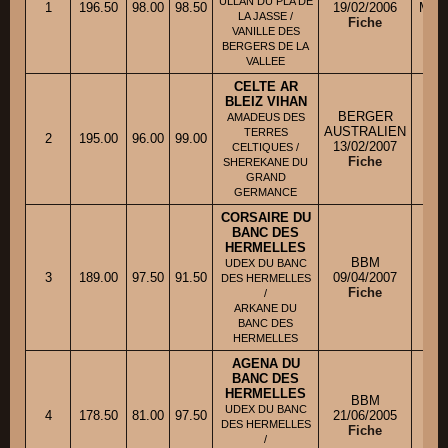
ULLAN DU PLA DE
1
196.50
98.00
98.50
19/02/2006
Mme 
LA JASSE /
Fiche
VANILLE DES
BERGERS DE LA
VALLEE
CELTE AR
BLEIZ VIHAN
BERGER
AMADEUS DES
AUSTRALIEN
TERRES
2
195.00
96.00
99.00
Mm
13/02/2007
CELTIQUES /
Fiche
SHEREKANE DU
GRAND
GERMANCE
CORSAIRE DU
BANC DES
HERMELLES
BBM
UDEX DU BANC
3
189.00
97.50
91.50
09/04/2007
M
DES HERMELLES
Fiche
/
ARKANE DU
BANC DES
HERMELLES
AGENA DU
BANC DES
HERMELLES
BBM
UDEX DU BANC
4
178.50
81.00
97.50
21/06/2005
M. 
DES HERMELLES
Fiche
/