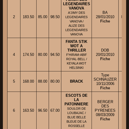
LEGENDAIRES
VANOVA
BA
A'JIMY DES
2
183.50
85.00
98.50
28/01/2010
M. 
LEGENDAIRES
Fiche
VANOVA /
ALIZE DES
LEGENDAIRES
VANOVA
FANTA STIK
WOT A
THRILLER
DOB
4
174.50
80.00
94.50
20/01/2010
M.
F'HIRAM-ABIF
Fiche
ROYAL-BELL /
KEYALA WOT
HELSINKI
Type
SCHNAUZER
Mll
5
168.00
88.00
80.00
BRACK
10/11/2006
Fiche
ESCOTS DE
LA
BERGER
PATONNIERE
DES
SOULOR DE
6
163.50
96.50
67.00
PYRENEES
LOUBAJAC /
08/03/2009
BLUE BELLE
Fiche
BLEUE DE LA
ROSSELLE