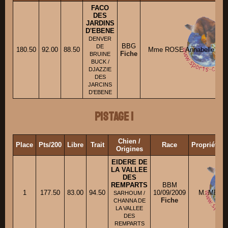
FACO
DES
JARDINS
D'EBENE
DENVER
BBG
DE
180.50
92.00
88.50
Mme ROSE Annabelle
Fiche
BRUINE
BUCK /
DJAZZIE
DES
JARCINS
D'EBENE
Pistage 1
Chien /
Place
Pts/200
Libre
Trait
Race
Propriétair
Origines
EIDERE DE
LA VALLEE
DES
REMPARTS
BBM
1
177.50
83.00
94.50
10/09/2009
M. MEUN
SARHOUM /
Fiche
CHANNA DE
LA VALLEE
DES
REMPARTS