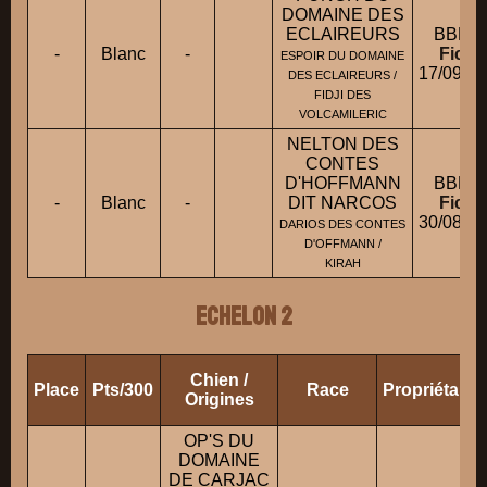
DOMAINE DES
ECLAIREURS
BBM 
-
Blanc
-
Fiche
ESPOIR DU DOMAINE
17/09/2
DES ECLAIREURS /
FIDJI DES
VOLCAMILERIC
NELTON DES
CONTES
D'HOFFMANN
BBM 
-
Blanc
-
DIT NARCOS
Fiche
30/08/2
DARIOS DES CONTES
D'OFFMANN /
KIRAH
ECHELON 2
Chien /
Place
Pts/300
Race
Propriétaire
Origines
OP'S DU
DOMAINE
DE CARJAC