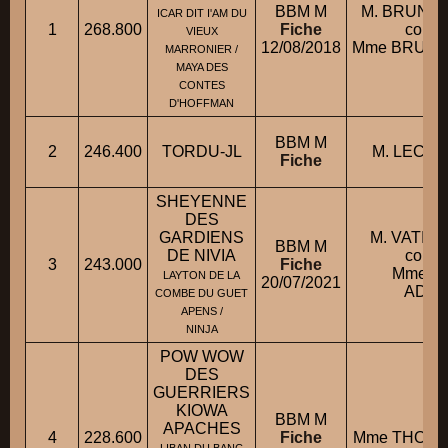
BBM M
M. BRUNE
ICAR DIT I'AM DU
1
268.800
Fiche
condui
VIEUX
12/08/2018
Mme BRUNE
MARRONIER /
MAYA DES
CONTES
D'HOFFMAN
BBM M
2
246.400
TORDU-JL
M. LECO
Fiche
SHEYENNE
DES
GARDIENS
M. VATIN
BBM M
DE NIVIA
condui
3
243.000
Fiche
Mme V
LAYTON DE LA
20/07/2021
ADEL
COMBE DU GUET
APENS /
NINJA
POW WOW
DES
GUERRIERS
KIOWA
BBM M
APACHES
4
228.600
Fiche
Mme THOMA