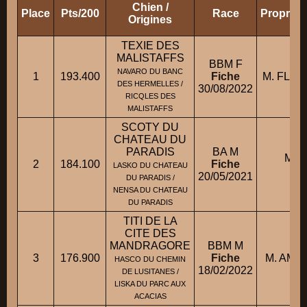
Chien /
Place
Pts/200
Race
Propriét
Origines
TEXIE DES
MALISTAFFS
BBM F
NAVARO DU BANC
1
193.400
Fiche
M. FLA
DES HERMELLES /
30/08/2022
RICQLES DES
MALISTAFFS
SCOTY DU
CHATEAU DU
PARADIS
BA M
Mme
2
184.100
Fiche
LASKO DU CHATEAU
V
20/05/2021
DU PARADIS /
NENSA DU CHATEAU
DU PARADIS
TITI DE LA
CITE DES
MANDRAGORE
BBM M
3
176.900
Fiche
M. AME
HASCO DU CHEMIN
18/02/2022
DE LUSITANES /
LISKA DU PARC AUX
ACACIAS