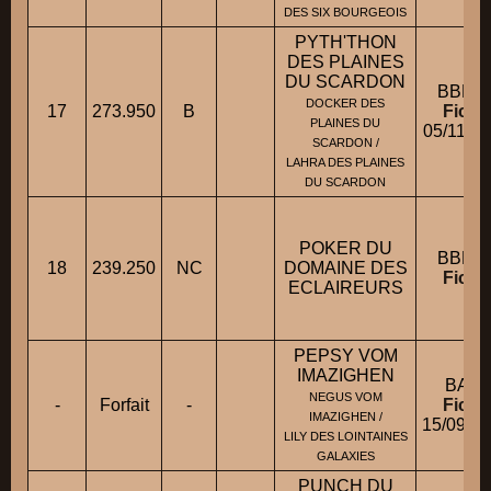
DES SIX BOURGEOIS
PYTH'THON
DES PLAINES
DU SCARDON
BBM 
DOCKER DES
17
273.950
B
Fiche
PLAINES DU
05/11/2
SCARDON /
LAHRA DES PLAINES
DU SCARDON
POKER DU
BBM 
18
239.250
NC
DOMAINE DES
Fiche
ECLAIREURS
PEPSY VOM
IMAZIGHEN
BA M
NEGUS VOM
-
Forfait
-
Fiche
IMAZIGHEN /
15/09/2
LILY DES LOINTAINES
GALAXIES
PUNCH DU