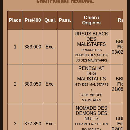
CHAMPIONNAT REGIONAL
Chien /
Place
Pts/400
Qual.
Pass.
Race
Origines
URSUS BLACK
DES
BBM 
MALISTAFFS
1
383.000
Exc.
Fiche
PRAXUS DES
03/02/2
DEMONS DES NUITS /
JB DES MALISTAFFS
RENEGHAT
DES
MALISTAFFS
BBM 
2
380.050
Exc.
Fiche
N'JY DES MALISTAFFS
21/08/2
/
O-DE-VIE DES
MALISTAFFS
NOMADE DES
DEMONS DES
NUITS
BBM 
3
377.850
Exc.
Fiche
EMIR DE LA CITE DES
02/01/2
FOUCAULT /