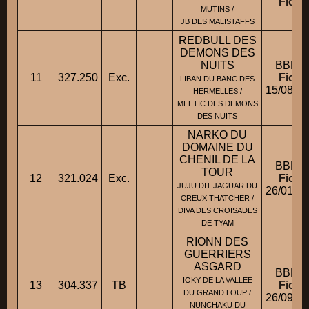
Fiche
MUTINS /
JB DES MALISTAFFS
REDBULL DES
DEMONS DES
NUITS
BBM 
11
327.250
Exc.
Fiche
LIBAN DU BANC DES
15/08/2
HERMELLES /
MEETIC DES DEMONS
DES NUITS
NARKO DU
DOMAINE DU
CHENIL DE LA
BBM 
TOUR
12
321.024
Exc.
Fiche
JUJU DIT JAGUAR DU
26/01/2
CREUX THATCHER /
DIVA DES CROISADES
DE TYAM
RIONN DES
GUERRIERS
ASGARD
BBM 
IOKY DE LA VALLEE
13
304.337
TB
Fiche
DU GRAND LOUP /
26/09/2
NUNCHAKU DU