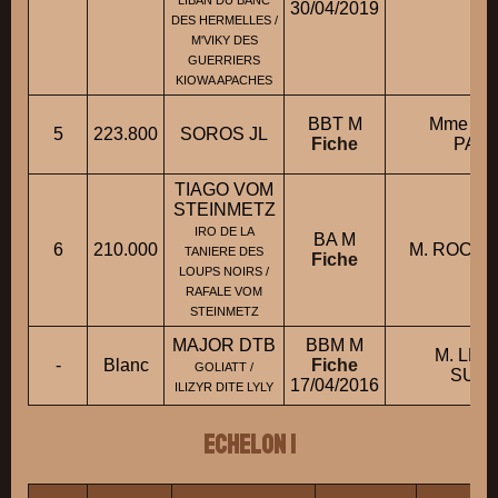
LIBAN DU BANC
30/04/2019
DES HERMELLES /
M'VIKY DES
GUERRIERS
KIOWA APACHES
BBT M
Mme L
5
223.800
SOROS JL
Fiche
PATR
TIAGO VOM
STEINMETZ
IRO DE LA
BA M
6
210.000
M. ROCHE
TANIERE DES
Fiche
LOUPS NOIRS /
RAFALE VOM
STEINMETZ
MAJOR DTB
BBM M
M. LEC
-
Blanc
Fiche
GOLIATT /
SULL
17/04/2016
ILIZYR DITE LYLY
ECHELON 1