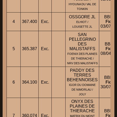
HYOUNA DU VAL DE
TONKIN
OSSGORE JL
BBM 
4
367.400
Exc.
Fiche
ELHIOT /
03/07/2
LOUISETTE JL
SAN
PELLEGRINO
DES
BBM 
5
365.387
Exc.
MALISTAFFS
Fiche
08/04/2
FOENIX DES PLAINES
DE THIERACHE /
NRV DES MALISTAFFS
PADDY DES
TERRES
BBM 
BEHENNOISES
6
364.100
Exc.
Fiche
IGOR DU DOMAINE
30/07/2
DE NIMORLAU /
JOLY
ONYX DES
PLAINES DE
THIERACHE
BBM 
7
360.074
Exc.
Fiche
MATRIX DU MONT