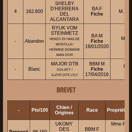
SHELBY
D'HERRERA
BA F
4
162.600
M. I
DEL
Fiche
ALCANTARA
RYUK VOM
STEINMETZ
BA M
M. 
HENZO DU MAS DE
-
Abandon
Fiche
C
MONTILLA /
18/01/2020
HERMINE DOMAINE
MAIN D'OR
MAJOR DTB
BBM M
M. 
-
Blanc
Fiche
GOLIATT /
S
17/04/2016
ILIZYR DITE LYLY
BREVET
Chien /
-
Pts/100
Race
Propriétai
Origines
UKOMY
Mme RA
DES
BBM F
M
Proposé
96.150