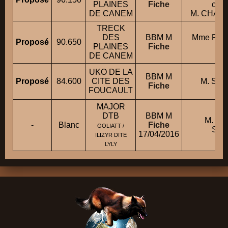
PLAINES
Fiche
cond
DE CANEM
M. CHAR
TRECK
DES
BBM M
Mme RA
Proposé
90.650
PLAINES
Fiche
M
DE CANEM
UKO DE LA
BBM M
Proposé
84.600
CITE DES
M. SE
Fiche
FOUCAULT
MAJOR
DTB
BBM M
M. LE
-
Blanc
Fiche
GOLIATT /
SUL
17/04/2016
ILIZYR DITE
LYLY