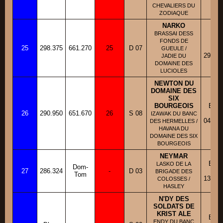
CHEVALIERS DU
ZODIAQUE
NARKO
BRASSAI DESS
BH
FONDS DE
25
298.375
661.270
25
D 07
Fic
GUEULE /
29/01/
JADIE DU
DOMAINE DES
LUCIOLES
NEWTON DU
DOMAINE DES
SIX
BOURGEOIS
BBM
26
290.950
651.670
26
S 08
Fic
IZAWAK DU BANC
04/01/
DES HERMELLES /
HAVANA DU
DOMAINE DES SIX
BOURGEOIS
NEYMAR
BBM
LASKO DE LA
Dom-
27
286.324
-
D 03
Fic
BRIGADE DES
Tom
13/03/
COLOSSES /
HASLEY
N'DY DES
SOLDATS DE
KRIST ALE
BBM
ENDY DU BANC