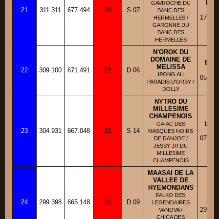
BBM
GAVROCHE DU
21
311.311
677.494
20
S 07
Fic
BANC DES
17/07/
HERMELLES /
GARONNE DU
BANC DES
HERMELLES
N'OROK DU
DOMAINE DE
BBM
MELISSA
22
309.100
671.491
22
D 06
Fic
IPONG AU
05/08/
PARADIS D'ORSY /
DOLLY
NYTRO DU
MILLESIME
CHAMPENOIS
BBM
GAIAC DES
23
304.931
667.048
23
S 14
Fic
MASQUES NOIRS
07/10/
DE DANJOE /
JESSY JR DU
MILLESIME
CHAMPENOIS
MAASAI DE LA
VALLEE DE
HYEMONDANS
BA
FALKO DES
24
299.398
665.148
24
D 09
Fic
LEGENDAIRES
29/04/
VANOVA /
CHICA DES