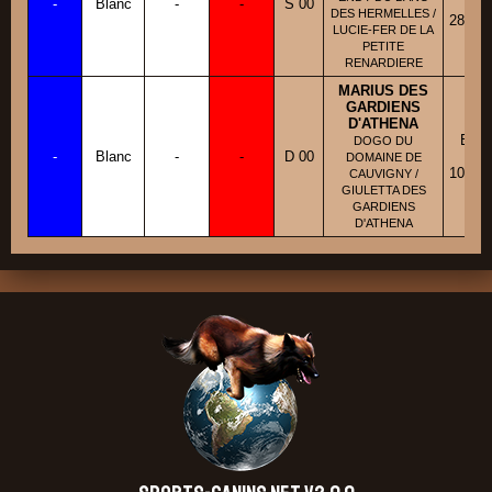
-
Blanc
-
-
S 00
Fic
DES HERMELLES /
28/04/
LUCIE-FER DE LA
PETITE
RENARDIERE
MARIUS DES
GARDIENS
D'ATHENA
BBM
DOGO DU
-
Blanc
-
-
D 00
Fic
DOMAINE DE
10/05/
CAUVIGNY /
GIULETTA DES
GARDIENS
D'ATHENA