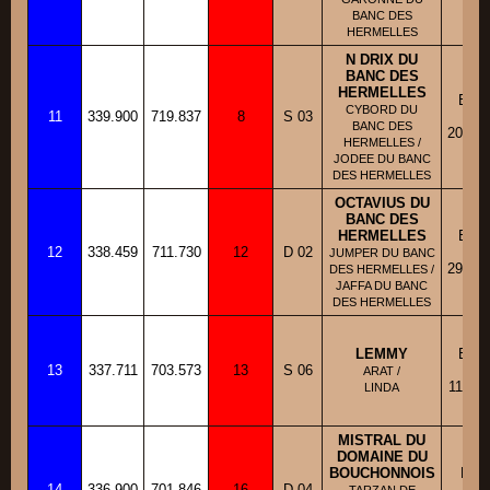
BANC DES
HERMELLES
N DRIX DU
BANC DES
HERMELLES
BBM
CYBORD DU
11
339.900
719.837
8
S 03
Fic
BANC DES
20/12/
HERMELLES /
JODEE DU BANC
DES HERMELLES
OCTAVIUS DU
BANC DES
HERMELLES
BBM
12
338.459
711.730
12
D 02
Fic
JUMPER DU BANC
29/04/
DES HERMELLES /
JAFFA DU BANC
DES HERMELLES
LEMMY
BBM
13
337.711
703.573
13
S 06
Fic
ARAT /
11/08/
LINDA
MISTRAL DU
DOMAINE DU
BOUCHONNOIS
BBT
14
336.900
701.846
16
D 04
Fic