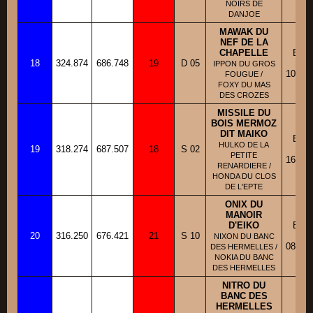
NOIRS DE
DANJOE
MAWAK DU
NEF DE LA
CHAPELLE
BBM
18
324.874
686.748
19
D 05
Fic
IPPON DU GROS
10/06/
FOUGUE /
FOXY DU MAS
DES CROZES
MISSILE DU
BOIS MERMOZ
DIT MAIKO
BBM
HULKO DE LA
19
318.274
687.507
18
S 02
Fic
PETITE
16/08/
RENARDIERE /
HONDA DU CLOS
DE L'EPTE
ONIX DU
MANOIR
D'EIKO
BBM
20
316.250
676.421
21
S 10
Fic
NIXON DU BANC
08/10/
DES HERMELLES /
NOKIA DU BANC
DES HERMELLES
NITRO DU
BANC DES
HERMELLES