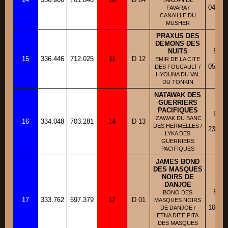
TARZAN DE
04/05/
FAVARA /
CANAILLE DU
MUSHER
PRAXUS DES
DEMONS DES
NUITS
BBM
15
336.446
712.025
11
D 12
Fic
EMIR DE LA CITE
05/08/
DES FOUCAULT /
HYOUNA DU VAL
DU TONKIN
NATAWAK DES
GUERRIERS
PACIFIQUES
BBM
IZAWAK DU BANC
16
334.048
703.281
14
D 13
Fic
DES HERMELLES /
23/05/
LYKA DES
GUERRIERS
PACIFIQUES
JAMES BOND
DES MASQUES
NOIRS DE
DANJOE
BBM
BONO DES
17
333.762
697.379
17
D 01
Fic
MASQUES NOIRS
16/10/
DE DANJOE /
ETNA DITE PITA
DES MASQUES