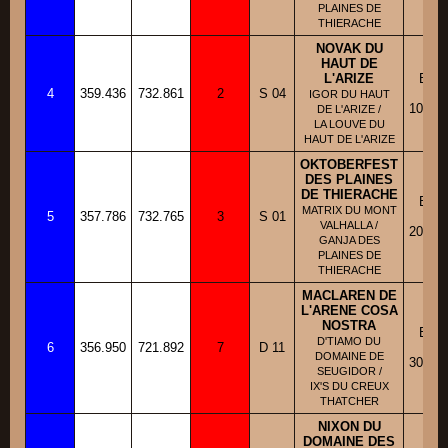
PLAINES DE
THIERACHE
NOVAK DU
HAUT DE
L'ARIZE
BBM
4
359.436
732.861
2
S 04
Fic
IGOR DU HAUT
10/05/
DE L'ARIZE /
LA LOUVE DU
HAUT DE L'ARIZE
OKTOBERFEST
DES PLAINES
DE THIERACHE
BBM
MATRIX DU MONT
5
357.786
732.765
3
S 01
Fic
VALHALLA /
20/07/
GANJA DES
PLAINES DE
THIERACHE
MACLAREN DE
L'ARENE COSA
NOSTRA
BBM
D'TIAMO DU
6
356.950
721.892
7
D 11
Fic
DOMAINE DE
30/04/
SEUGIDOR /
IX'S DU CREUX
THATCHER
NIXON DU
DOMAINE DES