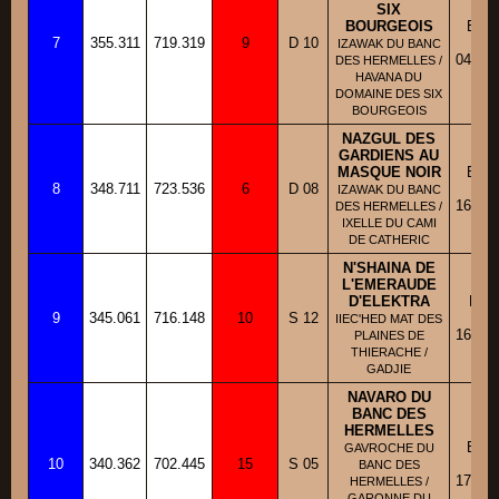
SIX
BOURGEOIS
BBM
7
355.311
719.319
9
D 10
Fic
IZAWAK DU BANC
04/01/
DES HERMELLES /
HAVANA DU
DOMAINE DES SIX
BOURGEOIS
NAZGUL DES
GARDIENS AU
MASQUE NOIR
BBM
8
348.711
723.536
6
D 08
Fic
IZAWAK DU BANC
16/02/
DES HERMELLES /
IXELLE DU CAMI
DE CATHERIC
N'SHAINA DE
L'EMERAUDE
D'ELEKTRA
BBM
9
345.061
716.148
10
S 12
Fic
IIEC'HED MAT DES
16/01/
PLAINES DE
THIERACHE /
GADJIE
NAVARO DU
BANC DES
HERMELLES
BBM
GAVROCHE DU
10
340.362
702.445
15
S 05
Fic
BANC DES
17/07/
HERMELLES /
GARONNE DU