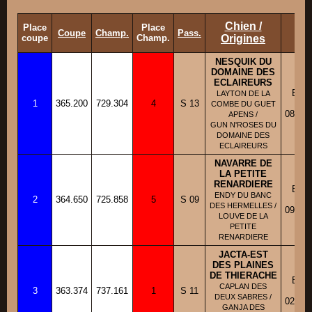
Chien /
Place
Place
Ra
Coupe
Champ.
Pass.
coupe
Champ.
Origines
NESQUIK DU
DOMAINE DES
ECLAIREURS
BBM
LAYTON DE LA
1
365.200
729.304
4
S 13
Fic
COMBE DU GUET
08/02/
APENS /
GUN N'ROSES DU
DOMAINE DES
ECLAIREURS
NAVARRE DE
LA PETITE
RENARDIERE
BBM
ENDY DU BANC
2
364.650
725.858
5
S 09
Fic
DES HERMELLES /
09/09/
LOUVE DE LA
PETITE
RENARDIERE
JACTA-EST
DES PLAINES
DE THIERACHE
BBM
CAPLAN DES
3
363.374
737.161
1
S 11
Fic
DEUX SABRES /
02/08/
GANJA DES