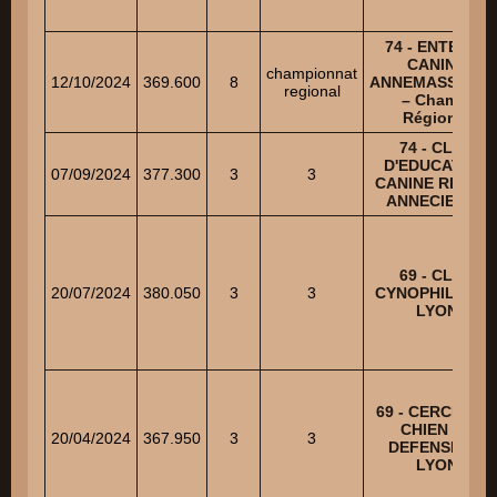
74 - ENTENTE
CANINE
championnat
12/10/2024
369.600
8
ANNEMASSIENN
regional
– Champ.
Régional
74 - CLUB
D'EDUCATION
07/09/2024
377.300
3
3
CANINE REGIO
ANNECIENNE
69 - CLUB
20/07/2024
380.050
3
3
CYNOPHILE AS
LYON
69 - CERCLE D
CHIEN DE
20/04/2024
367.950
3
3
DEFENSE DE
LYON