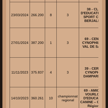
38 - CLUB
D'EDUCATION E
23/03/2024
266.200
8
3
SPORT CANIN
BERJALLIEN
69 - CENTRE
27/01/2024
387.200
1
3
CYNOPHILE DU
VAL DE SAONE
39 - CERCLE
11/11/2023
375.837
4
3
CYNOPHILE
DAMPARISIEN
69 - AMICALE
VOURLOISE
championnat
14/10/2023
360.261
10
D'EDUCATION
regional
CANINE – Champ
Régional