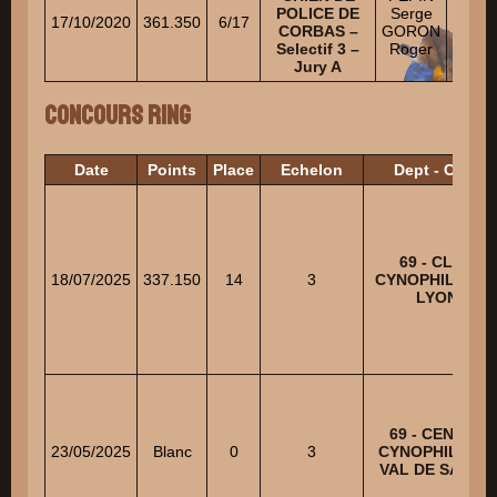
POLICE DE
Serge
17/10/2020
361.350
6/17
CORBAS –
GORON
FA
Selectif 3 –
Roger
AMAE
Jury A
Concours Ring
Date
Points
Place
Echelon
Dept - Club
69 - CLUB
18/07/2025
337.150
14
3
CYNOPHILE AS
LYON
69 - CENTRE
23/05/2025
Blanc
0
3
CYNOPHILE DU
VAL DE SAONE