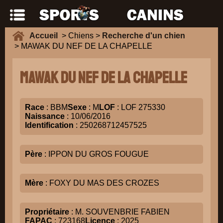
Accueil
> Chiens >
Recherche d'un chien
> MAWAK DU NEF DE LA CHAPELLE
MAWAK DU NEF DE LA CHAPELLE
Race
: BBM
Sexe
: M
LOF
: LOF 275330
Naissance
: 10/06/2016
Identification
: 250268712457525
Père
: IPPON DU GROS FOUGUE
Mère
: FOXY DU MAS DES CROZES
Propriétaire
: M. SOUVENBRIE FABIEN
FAPAC
: 723168
Licence
: 2025