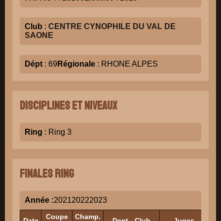
Club
:
CENTRE CYNOPHILE DU VAL DE
SAONE
Dépt
: 69
Régionale
: RHONE ALPES
Disciplines et niveaux
Ring
: Ring 3
Finales Ring
Année :
2021
2022
2023
Coupe
Champ.
Date
Dept - Club
Juges