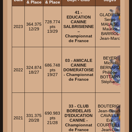
& Place
& Place
41 -
GLADIEUX
S
EDUCATION
Serge
728.774
CANINE
364.375
MALAISE
L
2023
pts
SALBRISIENNE
12/29
Maurice
RE
13/29
–
BARRIOL
A
Championnat
Jean-Marc
A
de France
L
RO
BEYER
03 - AMICALE
Michel
686.748
CANINE
BO
324.874
BERNARD
2022
pts
DOMERATOISE
M
18/27
Philippe
19/27
- Championnat
BOTTARO
de France
Stéphane
SO
B
R
33 - CLUB
BOUTERIGE
BORDELAIS
Jean-Claude
H
690.983
331.375
D'EDUCATION
CAVAILLE
2021
pts
20/28
CANINE -
Eric
A
21/28
Championnat
COURTEILLE
de France
Jean-Luc