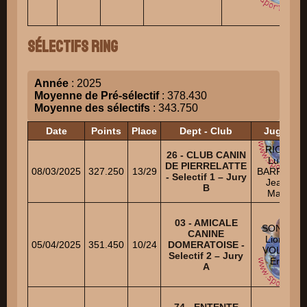
FA
Sélectifs Ring
Année
: 2025
Moyenne de Pré-sélectif
: 378.430
Moyenne des sélectifs
: 343.750
Date
Points
Place
Dept - Club
Juges
RICCI
26 - CLUB CANIN
Luigi
DE PIERRELATTE
08/03/2025
327.250
13/29
BARRIOL
- Selectif 1 – Jury
Jean-
B
Marc
03 - AMICALE
SONET
CANINE
Lionel
05/04/2025
351.450
10/24
DOMERATOISE -
VOLLE
Selectif 2 – Jury
Eric
A