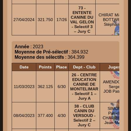
73 -
ENTENTE
CHIRAT Michel
CANINE DU
27/04/2024
321.750
17/26
BOTTARO
VAL GELON
Stéphane
- Selectif 3
– Jury C
Année
: 2023
Moyenne de Pré-sélectif
: 384.932
Moyenne des sélectifs
: 364.399
Date
Points
Place
Dept - Club
Juges
26 - CENTRE
EDUCATION
AMENDOLA
CANINE DE
11/03/2023
362.125
6/30
Serge
MONTELIMAR
JOB Patrick
- Selectif 1 –
Jury A
38 - CLUB
SIMON
CANIN DU
Patrick
08/04/2023
377.400
4/30
VERSOUD -
CHARRIERE
Selectif 2 –
Jean-Marc
Jury C