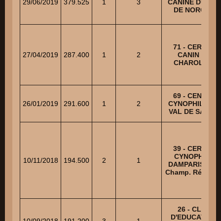
29/06/2019
379.525
1
3
CANINE DU VAL
DE NORGES
71 - CERCLE
27/04/2019
287.400
1
2
CANIN DU
CHAROLAIS
69 - CENTRE
26/01/2019
291.600
1
2
CYNOPHILE DU
VAL DE SAONE
39 - CERCLE
CYNOPHILE
10/11/2018
194.500
2
1
DAMPARISIEN -
Champ. Régiona
26 - CLUB
D'EDUCATION
10/09/2018
191.200
3
1