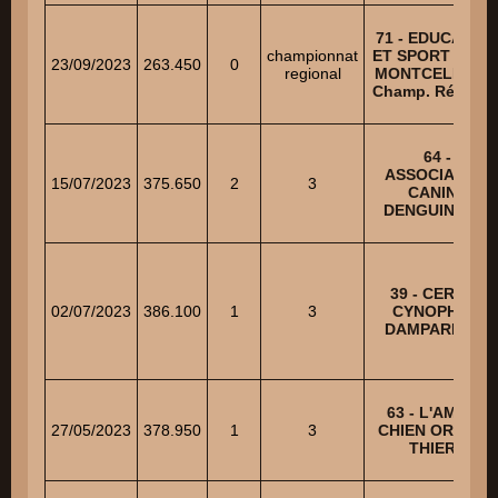
71 - EDUCATIO
championnat
ET SPORT CANI
23/09/2023
263.450
0
regional
MONTCELLIEN 
Champ. Régiona
64 -
ASSOCIATION
15/07/2023
375.650
2
3
CANINE
DENGUINOISE
39 - CERCLE
02/07/2023
386.100
1
3
CYNOPHILE
DAMPARISIEN
63 - L'AMI DU
27/05/2023
378.950
1
3
CHIEN ORLEAT-
THIERS