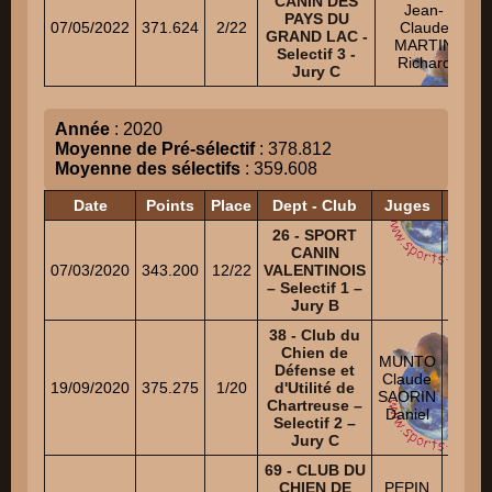
CANIN DES
S
Jean-
PAYS DU
07/05/2022
371.624
2/22
Claude
GRAND LAC -
MARTIN
Selectif 3 -
Richard
Jury C
Année
: 2020
Moyenne de Pré-sélectif
: 378.812
Moyenne des sélectifs
: 359.608
Date
Points
Place
Dept - Club
Juges
26 - SPORT
CANIN
07/03/2020
343.200
12/22
VALENTINOIS
– Selectif 1 –
Jury B
38 - Club du
Chien de
TAR
MUNTO
Défense et
SOF
Claude
19/09/2020
375.275
1/20
d'Utilité de
Ni
SAORIN
Chartreuse –
MIL
Daniel
Selectif 2 –
DAVID
Jury C
69 - CLUB DU
BEHA
CHIEN DE
PEPIN
ROMA