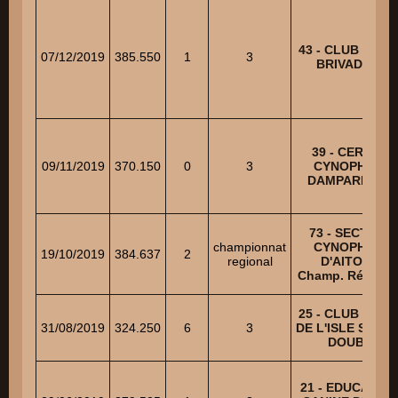
43 - CLUB CANI
07/12/2019
385.550
1
3
BRIVADOIS
39 - CERCLE
09/11/2019
370.150
0
3
CYNOPHILE
DAMPARISIEN
73 - SECTION
championnat
CYNOPHILE
19/10/2019
384.637
2
regional
D'AITON -
Champ. Régiona
25 - CLUB CANI
31/08/2019
324.250
6
3
DE L'ISLE SUR L
DOUBS
21 - EDUCATIO