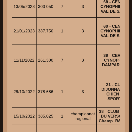
69 - CENTRE
13/05/2023
303.050
7
3
CYNOPHILE DU
VAL DE SAONE
69 - CENTRE
21/01/2023
387.750
1
3
CYNOPHILE DU
VAL DE SAONE
39 - CERCLE
11/11/2022
261.300
7
3
CYNOPHILE
DAMPARISIEN
21 - CLUB
DIJONNAIS DU
29/10/2022
378.686
1
3
CHIEN DE
SPORTS
38 - CLUB CANI
championnat
15/10/2022
385.025
1
DU VERSOUD –
regional
Champ. Régiona