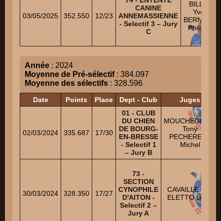
74 - ENTENTE
BILLAT
CANINE
Yves
03/05/2025
352.550
12/23
ANNEMASSIENNE
BERNARD
- Selectif 3 – Jury
Philippe
C
Année
: 2024
Moyenne de Pré-sélectif
: 384.097
Moyenne des sélectifs
: 328.596
Date
Points
Place
Dept - Club
Juges
01 - CLUB
DU CHIEN
MOUCHEGHIAN
DE BOURG-
Tony
02/03/2024
335.687
17/30
EN-BRESSE
PECHEREAU
- Selectif 1
Michel
– Jury B
73 -
SECTION
CYNOPHILE
CAVAILLE Eric
30/03/2024
328.350
17/27
D'AITON -
ELETTO Louis
Selectif 2 –
Jury A