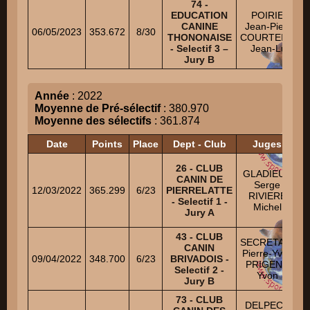
74 -
EDUCATION
POIRIER
CANINE
Jean-Pierre
06/05/2023
353.672
8/30
THONONAISE
COURTEILLE
- Selectif 3 –
Jean-Luc
Jury B
Année
: 2022
Moyenne de Pré-sélectif
: 380.970
Moyenne des sélectifs
: 361.874
Date
Points
Place
Dept - Club
Juges
B
26 - CLUB
GLADIEUX
CANIN DE
Serge
12/03/2022
365.299
6/23
PIERRELATTE
RIVIERE
- Selectif 1 -
Michel
R
Jury A
43 - CLUB
SECRETAIN
CANIN
G
Pierre-Yves
09/04/2022
348.700
6/23
BRIVADOIS -
PRIGENT
Selectif 2 -
J
Yvon
Jury B
73 - CLUB
DELPECH