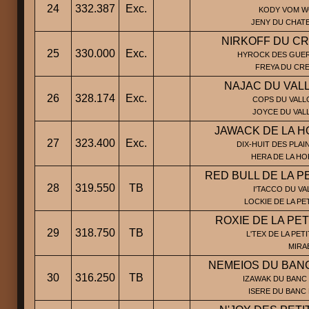
24
332.387
Exc.
KODY VOM WO
JENY DU CHATE
NIRKOFF DU C
25
330.000
Exc.
HYROCK DES GUERR
FREYA DU CR
NAJAC DU VAL
26
328.174
Exc.
COPS DU VALLO
JOYCE DU VAL
JAWACK DE LA H
27
323.400
Exc.
DIX-HUIT DES PLAI
HERA DE LA HO
RED BULL DE LA P
28
319.550
TB
I'TACCO DU VA
LOCKIE DE LA PE
ROXIE DE LA PE
29
318.750
TB
L'TEX DE LA PET
MIRA
NEMEIOS DU BAN
30
316.250
TB
IZAWAK DU BANC 
ISERE DU BANC