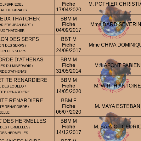
Fiche
M. POTHIER CHRISTI
LFSFRIEDE /
17/04/2020
AU DU PARADIS
REUX THATCHER
BBM M
Fiche
Mme DARD SEVERI
IERS JEAN BART /
04/09/2017
EUX THATCHER
LON DES SERPS
BBT M
Fiche
Mme CHIVA DOMINIQ
N DES SERPS /
24/09/2017
LON DES SERPS
ORDE D'ATHENAS
BBM M
Fiche
M. LAFONT FABIEN
NES DU MINERVOIS /
31/05/2014
RDE D'ATHENAS
ETITE RENARDIERE
BBM M
Fiche
M. WIRTH ANTOINE
L DES LOULEO /
14/05/2020
TITE RENARDIERE
TITE RENARDIERE
BBM F
Fiche
M. MAYA ESTEBAN
ITE RENARDIERE /
06/07/2020
BELLE
C DES HERMELLES
BBM M
Fiche
M. BARJOT CEDRI
DES HERMELLES /
14/12/2017
 DES HERMELLES