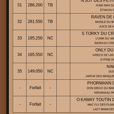
N'JOY DES PETI
31
286.200
TB
H'AIR-MAX D
ETNA DU 
RAVEN DE
32
281.550
TB
MISSILE DU B
JUICE DE
S TORKY DU C
33
195.250
NC
L'UNIK DU VA
INDRA DU CR
ONLY DU
34
165.550
NC
GRECO DE LAS 
GYPSIE D
NA
35
149.050
NC
DUS
JAIPUR DES MASQUE
PHORMANN D
-
Forfait
-
DON DIEGO DU BAN
NIRVANA AU P
O KAWAY TOUTIN 
-
Forfait
-
MAC FLY DES PLAIN
LAZY MAMA DE