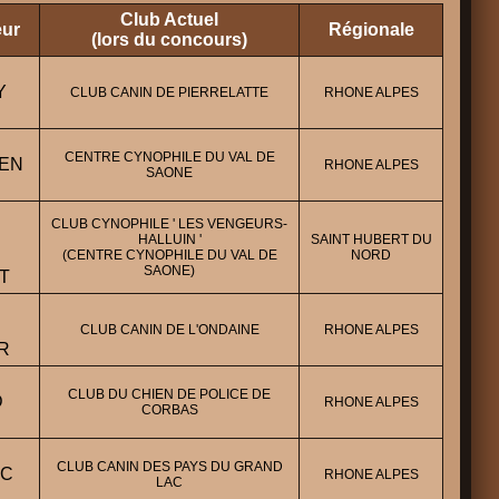
Club Actuel
eur
Régionale
(lors du concours)
Y
CLUB CANIN DE PIERRELATTE
RHONE ALPES
CENTRE CYNOPHILE DU VAL DE
IEN
RHONE ALPES
SAONE
CLUB CYNOPHILE ' LES VENGEURS-
HALLUIN '
SAINT HUBERT DU
(CENTRE CYNOPHILE DU VAL DE
NORD
SAONE)
T
CLUB CANIN DE L'ONDAINE
RHONE ALPES
R
CLUB DU CHIEN DE POLICE DE
D
RHONE ALPES
CORBAS
CLUB CANIN DES PAYS DU GRAND
IC
RHONE ALPES
LAC