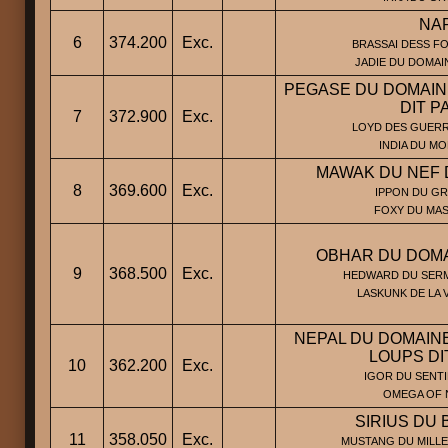
NA
6
374.200
Exc.
BRASSAI DESS FO
JADIE DU DOMAI
PEGASE DU DOMAIN
DIT P
7
372.900
Exc.
LOYD DES GUERRI
INDIA DU M
MAWAK DU NEF 
8
369.600
Exc.
IPPON DU GR
FOXY DU MAS
OBHAR DU DOMA
9
368.500
Exc.
HEDWARD DU SERM
LASKUNK DE LA 
NEPAL DU DOMAINE
LOUPS DI
10
362.200
Exc.
IGOR DU SENTI
OMEGA OF N
SIRIUS DU 
11
358.050
Exc.
MUSTANG DU MILLE