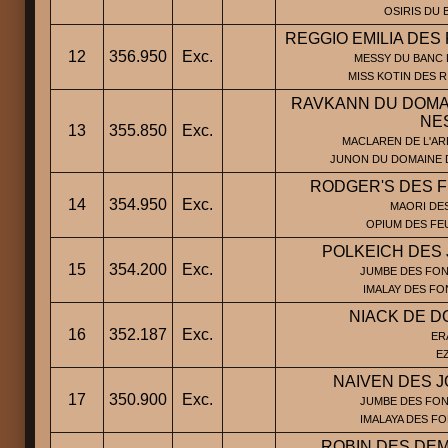
OSIRIS DU 
REGGIO EMILIA DES 
12
356.950
Exc.
MESSY DU BANC 
MISS KOTIN DES R
RAVKANN DU DOMA
NE
13
355.850
Exc.
MACLAREN DE L'AR
JUNON DU DOMAINE 
RODGER'S DES 
14
354.950
Exc.
MAORI DES
OPIUM DES FE
POLKEICH DES 
15
354.200
Exc.
JUMBE DES FON
IMALAY DES FO
NIACK DE D
16
352.187
Exc.
ERA
EZ
NAIVEN DES J
17
350.900
Exc.
JUMBE DES FON
IMALAYA DES F
ROBIN DES DEM