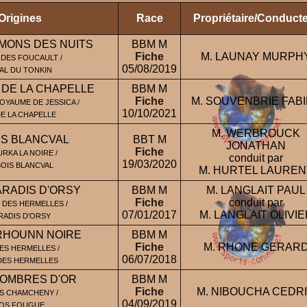
Origines
Race
Propriétaire/Conduct
MONS DES NUITS
BBM M
Fiche
M. LAUNAY MURPH
 DES FOUCAULT /
05/08/2019
AL DU TONKIN
DE LA CHAPELLE
BBM M
Fiche
M. SOUVENBRIE FAB
YAUME DE JESSICA /
10/10/2021
E LA CHAPELLE
M. WERBROUCK
IS BLANCVAL
BBT M
JONATHAN
Fiche
RKA LA NOIRE /
conduit par
19/03/2020
OIS BLANCVAL
M. HURTEL LAUREN
RADIS D'ORSY
BBM M
M. LANGLAIT PAUL
Fiche
conduit par
 DES HERMELLES /
07/01/2017
M. LANGLAIT OLIVIE
RADIS D'ORSY
RHOUNN NOIRE
BBM M
Fiche
M. RHONE GERAR
ES HERMELLES /
06/07/2018
DES HERMELLES
OMBRES D'OR
BBM M
Fiche
M. NIBOUCHA CEDR
S CHAMCHENY /
04/09/2019
ROS FOUGUE