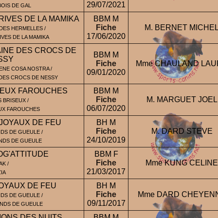
29/07/2021
BOIS DE GAL
RIVES DE LA MAMIKA
BBM M
Fiche
M. BERNET MICHE
DES HERMELLES /
17/06/2020
IVES DE LA MAMIKA
INE DES CROCS DE
BBM M
SSY
Fiche
Mme CHAULAND LAU
ENE COSA NOSTRA /
09/01/2020
DES CROCS DE NESSY
FEUX FAROUCHES
BBM M
Fiche
M. MARGUET JOEL
 BRISEUX /
06/07/2020
UX FAROUCHES
JOYAUX DE FEU
BH M
Fiche
M. DARD STEVE
DS DE GUEULE /
24/10/2019
NDS DE GUEULE
OG'ATTITUDE
BBM F
Fiche
Mme KUNG CELINE
K /
21/03/2017
IA
OYAUX DE FEU
BH M
Fiche
Mme DARD CHEYEN
DS DE GUEULE /
09/11/2017
ONDS DE GUEULE
ONS DES NUITS
BBM M