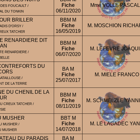
Fiche
Mme VOLLE PASCA
 DES FOUCAULT /
06/11/2020
AL DU TONKIN
OUR BRILLER
BBM M
Fiche
M. MOSCHION RICHA
ADIS D'ORSY /
16/05/2019
REUX TATCHER
TE RENARDIERE DIT
BBM M
AN
Fiche
M. LEFEVRE JOAQU
ITE RENARDIERE /
06/07/2020
BELLE
CONTREFORTS DU
BA M
CORS
Fiche
M. MIELE FRANCO
ATAILLOUSE /
25/07/2017
NT DE LA TERRE
E DU CHENIL DE LA
BBM M
UR
Fiche
M. SCHMELZLE YANN
U CREUX TATCHER /
08/11/2019
SIE
U MUSHER
BBT M
Fiche
M. LE LAGADEC YA
U MUSHER /
14/07/2018
U MUSHER
ATEAU DU PARADIS
BA M