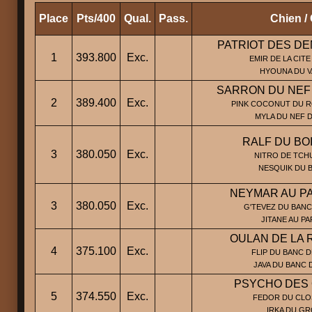
Place
Pts/400
Qual.
Pass.
Chien / 
PATRIOT DES DE
1
393.800
Exc.
EMIR DE LA CITE
HYOUNA DU V
SARRON DU NEF 
2
389.400
Exc.
PINK COCONUT DU RO
MYLA DU NEF D
RALF DU BO
3
380.050
Exc.
NITRO DE TCHU
NESQUIK DU B
NEYMAR AU PA
3
380.050
Exc.
G'TEVEZ DU BANC
JITANE AU PA
OULAN DE LA 
4
375.100
Exc.
FLIP DU BANC D
JAVA DU BANC 
PSYCHO DES 
5
374.550
Exc.
FEDOR DU CLO
IRKA DU G