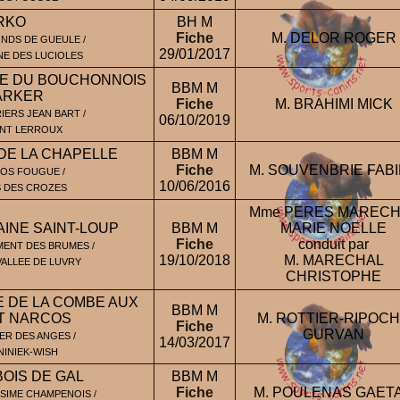
RKO
BH M
Fiche
M. DELOR ROGER
NDS DE GUEULE /
29/01/2017
NE DES LUCIOLES
E DU BOUCHONNOIS
BBM M
ARKER
Fiche
M. BRAHIMI MICK
ERS JEAN BART /
06/10/2019
ONT LERROUX
DE LA CHAPELLE
BBM M
Fiche
M. SOUVENBRIE FAB
OS FOUGUE /
10/06/2016
 DES CROZES
Mme PERES MARECH
INE SAINT-LOUP
BBM M
MARIE NOELLE
Fiche
conduit par
ENT DES BRUMES /
19/10/2018
M. MARECHAL
VALLEE DE LUVRY
CHRISTOPHE
 DE LA COMBE AUX
BBM M
T NARCOS
M. ROTTIER-RIPOC
Fiche
GURVAN
ER DES ANGES /
14/03/2017
INIEK-WISH
BOIS DE GAL
BBM M
Fiche
M. POULENAS GAET
SIME CHAMPENOIS /