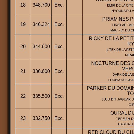
18
348.700
Exc.
EMIR DE LA CITE
HYOUNA DU V
PRIAM NES P
19
346.324
Exc.
FIRST AU PAR
MAC FLY DU C
RICKY DE LA PETI
RY
20
344.600
Exc.
L'TEX DE LA PET
MIRA
NOCTURNE DES 
VER
21
336.600
Exc.
DARK DE LA B
LOUBIA DU CHA
PARKER DU DOMAIN
TO
22
335.500
Exc.
JUJU DIT JAGUAR D
GIP
OURAL D
23
332.750
Exc.
F'BREIZH D
HASTIA D
RED CLOUD DU CH