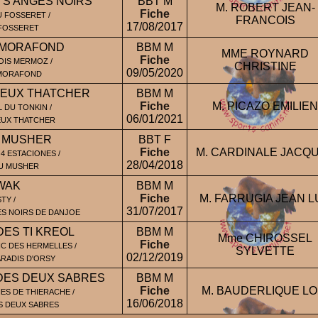
TS ANGES NOIRS
BBT M
M. ROBERT JEAN-
Fiche
U FOSSERET /
FRANCOIS
17/08/2017
FOSSERET
 MORAFOND
BBM M
MME ROYNARD
Fiche
OIS MERMOZ /
CHRISTINE
09/05/2020
 MORAFOND
REUX THATCHER
BBM M
Fiche
M. PICAZO EMILIEN
L DU TONKIN /
06/01/2021
EUX THATCHER
 MUSHER
BBT F
Fiche
M. CARDINALE JACQ
4 ESTACIONES /
28/04/2018
U MUSHER
WAK
BBM M
Fiche
M. FARRUGIA JEAN L
TY /
31/07/2017
S NOIRS DE DANJOE
ES TI KREOL
BBM M
Mme CHIROSSEL
Fiche
C DES HERMELLES /
SYLVETTE
02/12/2019
ARADIS D'ORSY
DES DEUX SABRES
BBM M
Fiche
M. BAUDERLIQUE LO
ES DE THIERACHE /
16/06/2018
S DEUX SABRES