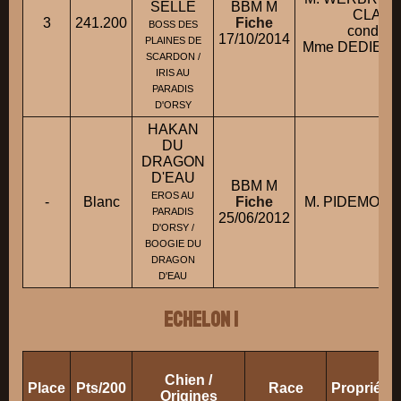
SELLE
BBM M
CLAU
3
241.200
Fiche
BOSS DES
conduit 
17/10/2014
PLAINES DE
Mme DEDIER 
SCARDON /
IRIS AU
PARADIS
D'ORSY
HAKAN
DU
DRAGON
D'EAU
BBM M
EROS AU
-
Blanc
Fiche
M. PIDEMONT C
PARADIS
25/06/2012
D'ORSY /
BOOGIE DU
DRAGON
D'EAU
ECHELON 1
Chien /
Place
Pts/200
Race
Propriéta
Origines