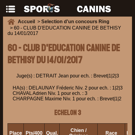
Accueil
>
Selection d'un concours Ring
> 60 - CLUB D'EDUCATION CANINE DE BETHISY
du 14/01/2017
60 - CLUB D'EDUCATION CANINE DE
BETHISY du 14/01/2017
Juge(s) : DETRAIT Jean pour ech. : Brevet|1|2|3
HA(s) : DELAUNAY Fréderic Niv. 2 pour ech. : 1|2|3
CHAVAL Adrien Niv. 1 pour ech. : 3
CHARPAGNE Maxime Niv. 1 pour ech. : Brevet|1|2
ECHELON 3
Chien /
Place
Pts/400
Qual.
Race
Pro