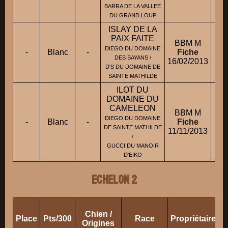
BARRA DE LA VALLEE
DU GRAND LOUP
ISLAY DE LA
PAIX FAITE
BBM M
DIEGO DU DOMAINE
-
Blanc
-
Fiche
DES SAYANS /
16/02/2013
D'S DU DOMAINE DE
SAINTE MATHILDE
ILOT DU
DOMAINE DU
CAMELEON
BBM M
DIEGO DU DOMAINE
-
Blanc
-
Fiche
Mm
DE SAINTE MATHILDE
11/11/2013
/
GUCCI DU MANOIR
D'EIKO
ECHELON 2
Chien /
Place
Pts/300
Race
Propriétaire/C
Origines