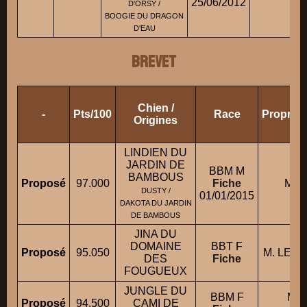
25/06/2012
D'ORSY /
BOOGIE DU DRAGON
D'EAU
BREVET
Chien /
-
Pts/100
Race
Propriét
Origines
LINDIEN DU
JARDIN DE
BBM M
BAMBOUS
Proposé
97.000
Fiche
M. 
DUSTY /
01/01/2015
DAKOTA DU JARDIN
DE BAMBOUS
JINA DU
DOMAINE
BBT F
Proposé
95.050
M. LEF
DES
Fiche
FOUGUEUX
JUNGLE DU
BBM F
M.
Proposé
94.500
CAMI DE