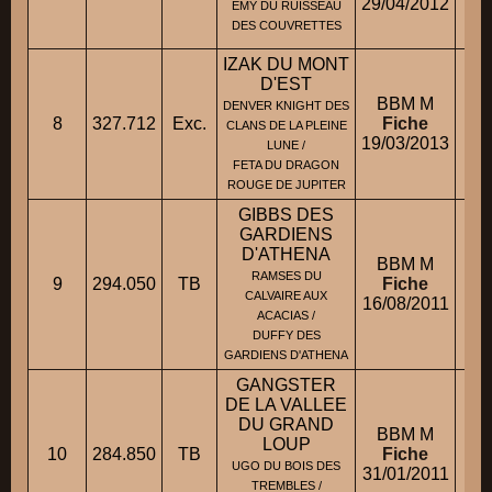
29/04/2012
EMY DU RUISSEAU
DES COUVRETTES
IZAK DU MONT
D'EST
BBM M
DENVER KNIGHT DES
8
327.712
Exc.
Fiche
M.
CLANS DE LA PLEINE
19/03/2013
LUNE /
FETA DU DRAGON
ROUGE DE JUPITER
GIBBS DES
GARDIENS
D'ATHENA
BBM M
M.
RAMSES DU
9
294.050
TB
Fiche
CALVAIRE AUX
16/08/2011
M
ACACIAS /
DUFFY DES
GARDIENS D'ATHENA
GANGSTER
DE LA VALLEE
DU GRAND
BBM M
LOUP
10
284.850
TB
Fiche
UGO DU BOIS DES
31/01/2011
TREMBLES /