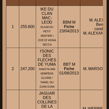
IKE DU
CLAN
MAC-
M. ALEXA
LEOD
BBM M
BenoÃ
1
255.600
Fiche
ELIUM DU
conduit 
23/04/2013
PETIT
M. ALEXANDR
SENTIER /
ZOE DI VIGNA
SECCA
I'SONIC
DES
FLECHES
DE YUMA
BBT M
2
247.200
Fiche
M. MARSOLLI
DAKOTA VAN
01/06/2013
KEMPENS
GLORIE /
FANEL DU
DJAN DJAN
JAGUAR
DES
COLLINES
DE LA
M. WERBROU