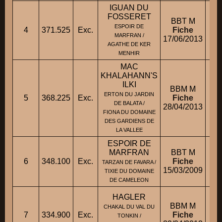
IGUAN DU
FOSSERET
BBT M
ESPOIR DE
4
371.525
Exc.
Fiche
M.
MARFRAN /
17/06/2013
AGATHE DE KER
MENHIR
MAC
KHALAHANN'S
ILKI
BBM M
ERTON DU JARDIN
5
368.225
Exc.
Fiche
Mm
DE BALATA /
28/04/2013
FIONA DU DOMAINE
DES GARDIENS DE
LA VALLEE
ESPOIR DE
MARFRAN
BBT M
6
348.100
Exc.
Fiche
M.
TARZAN DE FAVARA /
15/03/2009
TIXIE DU DOMAINE
DE CAMELEON
HAGLER
BBM M
CHAKAL DU VAL DU
7
334.900
Exc.
Fiche
M.
TONKIN /