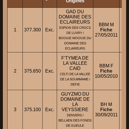
Origines
GAD DU
DOMAINE DES
ECLAIREURS
BBM M
ESPION DES CROCS
1
377.300
Exc.
Fiche
M.
DE LUVRY /
27/05/2011
BOOGIE WOOGIE DU
DOMAINE DES
ECLAIREURS
F'TYMEA DE
LA VALLEE
BBM F
CAID
2
375.650
Exc.
Fiche
B
CELTI DE LA VALLEE
10/05/2010
DE LA SOUMMAME /
DEFIE
GUYZMO DU
DOMAINE DE
LA
BH M
3
375.100
Exc.
VEYSSIERE
Fiche
30/09/2011
DENVERS /
BELLAEN DES FONDS
DE GUEULE