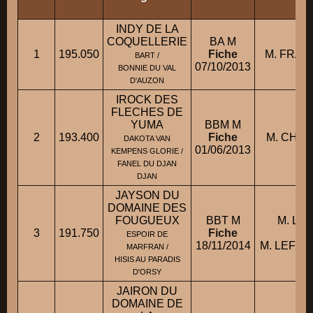
INDY DE LA
COQUELLERIE
BA M
1
195.050
Fiche
M. FRAN
BART /
07/10/2013
BONNIE DU VAL
D'AUZON
IROCK DES
FLECHES DE
YUMA
BBM M
2
193.400
Fiche
M. CHEH
DAKOTA VAN
01/06/2013
KEMPENS GLORIE /
FANEL DU DJAN
DJAN
JAYSON DU
DOMAINE DES
FOUGUEUX
BBT M
M. LE
3
191.750
Fiche
con
ESPOIR DE
18/11/2014
M. LEFE
MARFRAN /
HISIS AU PARADIS
D'ORSY
JAIRON DU
DOMAINE DE