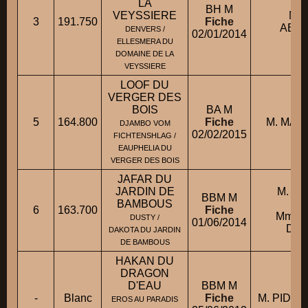
LA
BH M
VEYSSIERE
M. 
3
191.750
Fiche
ABD
DENVERS /
02/01/2014
ELLESMERA DU
DOMAINE DE LA
VEYSSIERE
LOOF DU
VERGER DES
BOIS
BA M
5
164.800
Fiche
M. MAL
DJAMBO VOM
02/02/2015
FICHTENSHLAG /
EAUPHELIA DU
VERGER DES BOIS
JAFAR DU
JARDIN DE
M. H
BBM M
BAMBOUS
con
6
163.700
Fiche
Mme 
DUSTY /
01/06/2014
DO
DAKOTA DU JARDIN
DE BAMBOUS
HAKAN DU
DRAGON
D'EAU
BBM M
-
Blanc
Fiche
M. PIDEM
EROS AU PARADIS