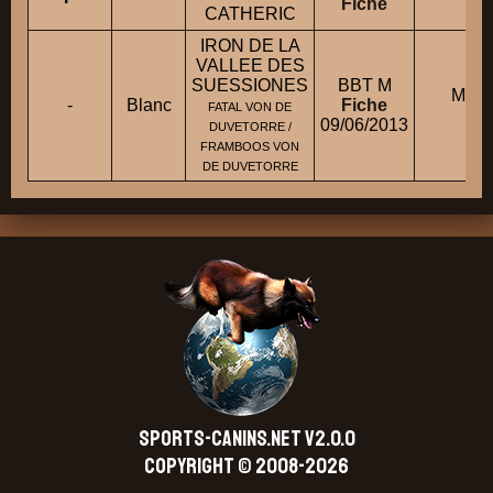
Fiche
S
CATHERIC
IRON DE LA
VALLEE DES
SUESSIONES
BBT M
Mme
-
Blanc
Fiche
FATAL VON DE
F
09/06/2013
DUVETORRE /
FRAMBOOS VON
DE DUVETORRE
SPORTS-CANINS.NET V2.0.0
Copyright © 2008-2026