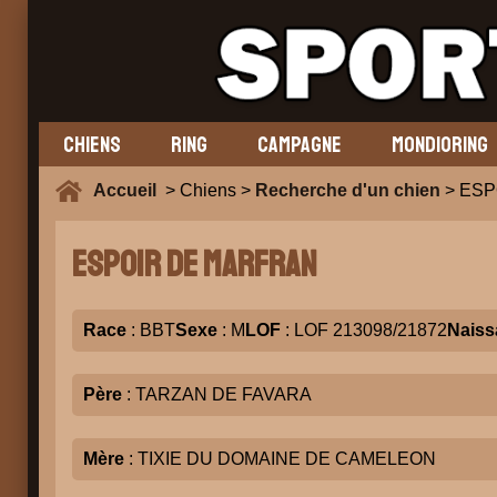
CHIENS
RING
CAMPAGNE
MONDIORING
Accueil
> Chiens >
Recherche d'un chien
> ESP
ESPOIR DE MARFRAN
Race
: BBT
Sexe
: M
LOF
: LOF 213098/21872
Naiss
Père
: TARZAN DE FAVARA
Mère
: TIXIE DU DOMAINE DE CAMELEON