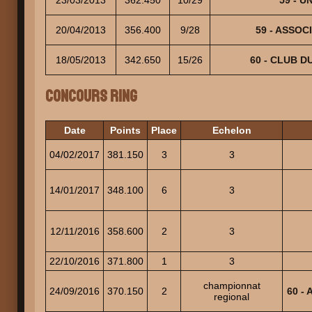
23/03/2013
362.450
10/29
59 - U
20/04/2013
356.400
9/28
59 - ASSOC
18/05/2013
342.650
15/26
60 - CLUB DU
Concours Ring
Date
Points
Place
Echelon
04/02/2017
381.150
3
3
14/01/2017
348.100
6
3
12/11/2016
358.600
2
3
22/10/2016
371.800
1
3
championnat
24/09/2016
370.150
2
60 -
regional