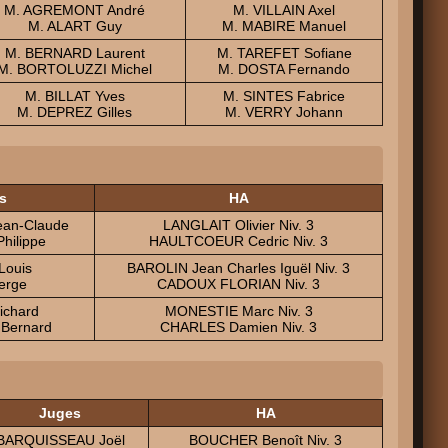
M. AGREMONT André
M. VILLAIN Axel
M. ALART Guy
M. MABIRE Manuel
M. BERNARD Laurent
M. TAREFET Sofiane
M. BORTOLUZZI Michel
M. DOSTA Fernando
M. BILLAT Yves
M. SINTES Fabrice
M. DEPREZ Gilles
M. VERRY Johann
s
HA
an-Claude
LANGLAIT Olivier Niv. 3
hilippe
HAULTCOEUR Cedric Niv. 3
Louis
BAROLIN Jean Charles Iguël Niv. 3
erge
CADOUX FLORIAN Niv. 3
ichard
MONESTIE Marc Niv. 3
Bernard
CHARLES Damien Niv. 3
Juges
HA
BARQUISSEAU Joël
BOUCHER Benoît Niv. 3