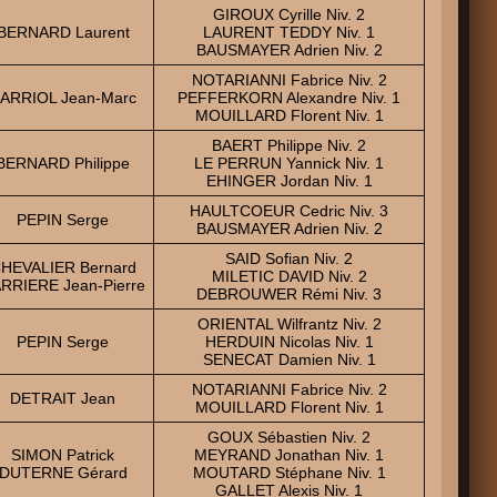
GIROUX Cyrille Niv. 2
BERNARD Laurent
LAURENT TEDDY Niv. 1
BAUSMAYER Adrien Niv. 2
NOTARIANNI Fabrice Niv. 2
ARRIOL Jean-Marc
PEFFERKORN Alexandre Niv. 1
MOUILLARD Florent Niv. 1
BAERT Philippe Niv. 2
BERNARD Philippe
LE PERRUN Yannick Niv. 1
EHINGER Jordan Niv. 1
HAULTCOEUR Cedric Niv. 3
PEPIN Serge
BAUSMAYER Adrien Niv. 2
SAID Sofian Niv. 2
HEVALIER Bernard
MILETIC DAVID Niv. 2
RRIERE Jean-Pierre
DEBROUWER Rémi Niv. 3
ORIENTAL Wilfrantz Niv. 2
PEPIN Serge
HERDUIN Nicolas Niv. 1
SENECAT Damien Niv. 1
NOTARIANNI Fabrice Niv. 2
DETRAIT Jean
MOUILLARD Florent Niv. 1
GOUX Sébastien Niv. 2
SIMON Patrick
MEYRAND Jonathan Niv. 1
DUTERNE Gérard
MOUTARD Stéphane Niv. 1
GALLET Alexis Niv. 1