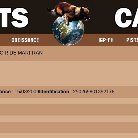
OBEISSANCE
IGP-FH
PIST
OIR DE MARFRAN
ance
: 15/03/2009
Identification
: 250269801392178