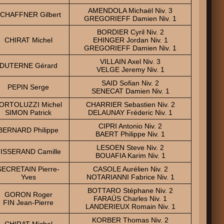
AMENDOLA Michaël Niv. 3
CHAFFNER Gilbert
GREGORIEFF Damien Niv. 1
BORDIER Cyril Niv. 2
CHIRAT Michel
EHINGER Jordan Niv. 1
GREGORIEFF Damien Niv. 1
VILLAIN Axel Niv. 3
DUTERNE Gérard
VELGE Jeremy Niv. 1
SAID Sofian Niv. 2
PEPIN Serge
SENECAT Damien Niv. 1
ORTOLUZZI Michel
CHARRIER Sebastien Niv. 2
SIMON Patrick
DELAUNAY Fréderic Niv. 1
CIPRI Antonio Niv. 2
BERNARD Philippe
BAERT Philippe Niv. 1
LESOEN Steve Niv. 2
ISSERAND Camille
BOUAFIA Karim Niv. 1
SECRETAIN Pierre-
CASOLE Aurélien Niv. 2
Yves
NOTARIANNI Fabrice Niv. 1
BOTTARO Stéphane Niv. 2
GORON Roger
FARAÜS Charles Niv. 1
FIN Jean-Pierre
LANDERIEUX Romain Niv. 1
KORBER Thomas Niv. 2
CHIRAT Michel