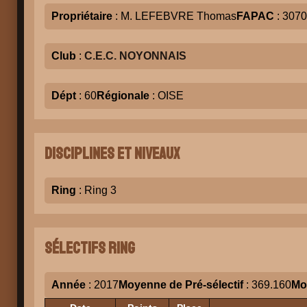
Propriétaire
: M. LEFEBVRE Thomas
FAPAC
: 307
Club
:
C.E.C. NOYONNAIS
Dépt
: 60
Régionale
: OISE
Disciplines et niveaux
Ring
: Ring 3
Sélectifs Ring
Année
: 2017
Moyenne de Pré-sélectif
: 369.160
Mo