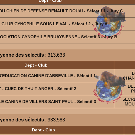
Dept - Club
DU CHIEN DE DEFENSE RENAULT DOUAI - Sélectif 1 - Jury C
- CLUB CYNOPHILE SOUS LE VAL - Sélectif 2 - Jury A
SOCIATION CYNOPHILE BRUAYSIENNE - Sélectif 3 - Jury B
yenne des sélectifs
: 313.633
Dept - Club
B
D'EDUCATION CANINE D'ABBEVILLE - Sélectif 1
CHANE
DEJ
7 - CUEC DE THUIT ANGER - Sélectif 2
P
SECRE
LE CANINE DE VILLERS SAINT PAUL - Sélectif 3
MOU
yenne des sélectifs
: 333.583
Dept - Club