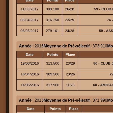
Date
Points
Place
11/03/2017
309.100
26/28
59 - CLUB 
08/04/2017
316.750
23/29
76 
06/05/2017
279.161
24/28
59 - AS
Année
: 2016
Moyenne de Pré-sélectif
: 373.910
Mo
Date
Points
Place
19/03/2016
313.500
23/29
80 - CLUB 
16/04/2016
309.500
20/26
2
14/05/2016
317.900
11/26
60 - AMICA
Année
: 2015
Moyenne de Pré-sélectif
: 371.990
Mo
Date
Points
Place