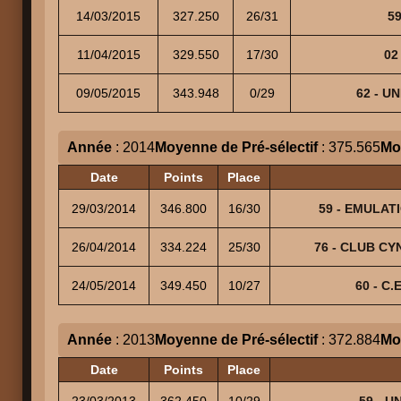
14/03/2015
327.250
26/31
59
11/04/2015
329.550
17/30
02
09/05/2015
343.948
0/29
62 - U
Année
: 2014
Moyenne de Pré-sélectif
: 375.565
Mo
Date
Points
Place
29/03/2014
346.800
16/30
59 - EMULATI
26/04/2014
334.224
25/30
76 - CLUB CYN
24/05/2014
349.450
10/27
60 - C.
Année
: 2013
Moyenne de Pré-sélectif
: 372.884
Mo
Date
Points
Place