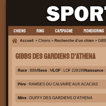
CHIENS
RING
CAMPAGNE
MONDIORING
Accueil
> Chiens >
Recherche d'un chien
> GIB
GIBBS DES GARDIENS D'ATHENA
Race
: BBM
Sexe
: M
LOF
: LOF 228199
Naissance
:
Père
: RAMSES DU CALVAIRE AUX ACACIAS
Mère
: DUFFY DES GARDIENS D'ATHENA