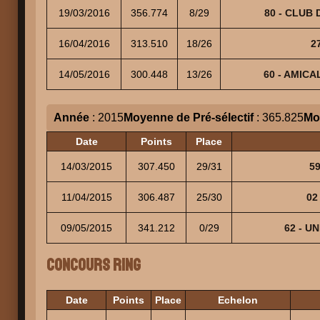
19/03/2016
356.774
8/29
80 - CLUB 
16/04/2016
313.510
18/26
2
14/05/2016
300.448
13/26
60 - AMICA
Année
: 2015
Moyenne de Pré-sélectif
: 365.825
Mo
Date
Points
Place
14/03/2015
307.450
29/31
59
11/04/2015
306.487
25/30
02
09/05/2015
341.212
0/29
62 - U
Concours Ring
Date
Points
Place
Echelon