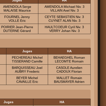
Juges
HA
AMENDOLA Serge
AMENDOLA Michael Niv. 3
MALAISE Maurice
VILLAIN Axel Niv. 3
FOURNEL Jenny
CEYTE SEBASTIEN Niv. 3
VOLLE Eric
CUYNET ALAN Niv. 3
POIRIER Jean-Pierre
HAULTCOEUR Cyril Niv. 3
DUTERNE Gérard
VERRY Johan Niv. 3
Juges
HA
PECHEREAU Michel
BEHAEGHEL Roman
TISSERAND Camille
LECOMTE Romain
BARQUISSEAU Joel
CASOLE Aurelien
AUBRY Frederic
CADOUX Florian
BEYER Michel
MALLET Romain
CAVAILLE Eric
BAUSMAYER Adrien
Juges
HA