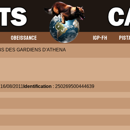
OBEISSANCE
IGP-FH
PIST
BS DES GARDIENS D'ATHENA
 16/08/2011
Identification
: 250269500444639