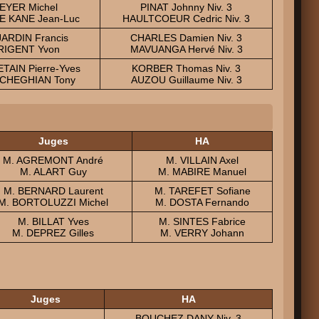
EYER Michel
PINAT Johnny Niv. 3
 KANE Jean-Luc
HAULTCOEUR Cedric Niv. 3
ARDIN Francis
CHARLES Damien Niv. 3
RIGENT Yvon
MAVUANGA Hervé Niv. 3
TAIN Pierre-Yves
KORBER Thomas Niv. 3
CHEGHIAN Tony
AUZOU Guillaume Niv. 3
Juges
HA
M. AGREMONT André
M. VILLAIN Axel
M. ALART Guy
M. MABIRE Manuel
M. BERNARD Laurent
M. TAREFET Sofiane
M. BORTOLUZZI Michel
M. DOSTA Fernando
M. BILLAT Yves
M. SINTES Fabrice
M. DEPREZ Gilles
M. VERRY Johann
Juges
HA
BOUCHEZ DANY Niv. 3