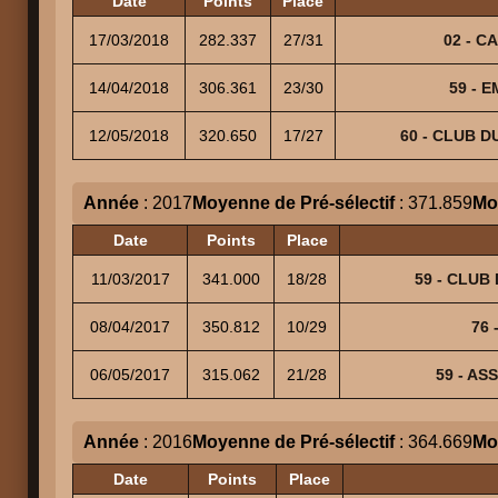
Date
Points
Place
17/03/2018
282.337
27/31
02 - C
14/04/2018
306.361
23/30
59 - E
12/05/2018
320.650
17/27
60 - CLUB DU
Année
: 2017
Moyenne de Pré-sélectif
: 371.859
Mo
Date
Points
Place
11/03/2017
341.000
18/28
59 - CLUB 
08/04/2017
350.812
10/29
76 
06/05/2017
315.062
21/28
59 - AS
Année
: 2016
Moyenne de Pré-sélectif
: 364.669
Mo
Date
Points
Place