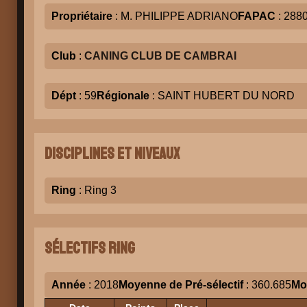
Propriétaire
: M. PHILIPPE ADRIANO
FAPAC
: 288
Club
:
CANING CLUB DE CAMBRAI
Dépt
: 59
Régionale
: SAINT HUBERT DU NORD
Disciplines et niveaux
Ring
: Ring 3
Sélectifs Ring
Année
: 2018
Moyenne de Pré-sélectif
: 360.685
Mo