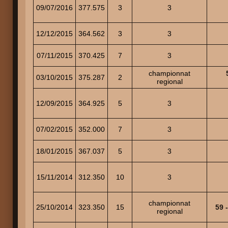
09/07/2016
377.575
3
3
12/12/2015
364.562
3
3
07/11/2015
370.425
7
3
championnat
03/10/2015
375.287
2
regional
12/09/2015
364.925
5
3
07/02/2015
352.000
7
3
18/01/2015
367.037
5
3
15/11/2014
312.350
10
3
championnat
25/10/2014
323.350
15
59 
regional