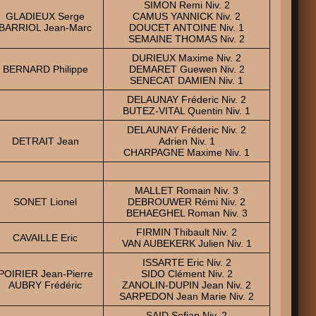
SIMON Remi Niv. 2
GLADIEUX Serge
CAMUS YANNICK Niv. 2
BARRIOL Jean-Marc
DOUCET ANTOINE Niv. 1
SEMAINE THOMAS Niv. 2
DURIEUX Maxime Niv. 2
BERNARD Philippe
DEMARET Guewen Niv. 2
SENECAT DAMIEN Niv. 1
DELAUNAY Fréderic Niv. 2
BUTEZ-VITAL Quentin Niv. 1
DELAUNAY Fréderic Niv. 2
DETRAIT Jean
Adrien Niv. 1
CHARPAGNE Maxime Niv. 1
MALLET Romain Niv. 3
SONET Lionel
DEBROUWER Rémi Niv. 2
BEHAEGHEL Roman Niv. 3
FIRMIN Thibault Niv. 2
CAVAILLE Eric
VAN AUBEKERK Julien Niv. 1
ISSARTE Eric Niv. 2
POIRIER Jean-Pierre
SIDO Clément Niv. 2
AUBRY Frédéric
ZANOLIN-DUPIN Jean Niv. 2
SARPEDON Jean Marie Niv. 2
SAID Sofian Niv. 2