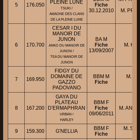
PLEINE LUNE
5
176.050
Fiche
co
TSUKI /
30.12.2010
M. PRUV
AMAONE DES CLANS
DE LA PLEINE LUNE
CESAR I DU
MANOIR DE
JUNON
BA M
6
170.700
Fiche
M. HAM
ANKO DU MANOIR DE
13/09/2007
JUNON /
TEA DU MANOIR DE
JUNON
FIDGY DU
DOMAINE DE
BBM M
M. F
7
169.950
GAZZO
Fiche
Ma
PADOVANO
GAYA DU
PLATEAU
BBM F
8
167.200
D'ERMAPHRAN
Fiche
M. ANDRI
09/06/2011
URBAN /
HARLEY
BBM F
M. SA
9
159.300
G'NELLIA
Fiche