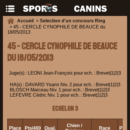
Accueil
>
Selection d'un concours Ring
> 45 - CERCLE CYNOPHILE DE BEAUCE du
18/05/2013
45 - CERCLE CYNOPHILE DE BEAUCE
du 18/05/2013
Juge(s) : LEONI Jean-François pour ech. : Brevet|1|2|3
HA(s) : DAVARD Yoann Niv. 2 pour ech. : Brevet|1|2|3
BLOSCH Marceau Niv. 1 pour ech. : Brevet|1|2|3
LEFEVRE Cédric Niv. 1 pour ech. : Brevet|1|2|3
ECHELON 3
Chien /
Place
Pts/400
Qual.
Race
Prop