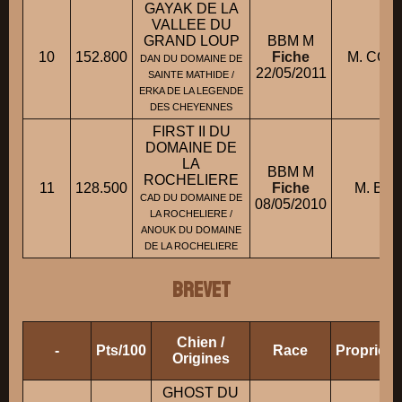
GAYAK DE LA
VALLEE DU
GRAND LOUP
BBM M
10
152.800
Fiche
M. COU
DAN DU DOMAINE DE
22/05/2011
SAINTE MATHIDE /
ERKA DE LA LEGENDE
DES CHEYENNES
FIRST II DU
DOMAINE DE
LA
BBM M
ROCHELIERE
11
128.500
Fiche
M. BLA
CAD DU DOMAINE DE
08/05/2010
LA ROCHELIERE /
ANOUK DU DOMAINE
DE LA ROCHELIERE
BREVET
Chien /
-
Pts/100
Race
Propriéta
Origines
GHOST DU