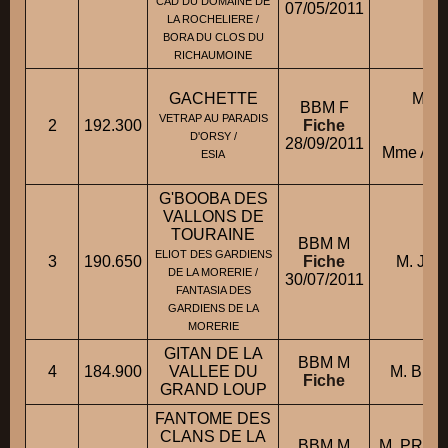
CAD DU DOMAINE DE
07/05/2011
LA ROCHELIERE /
BORA DU CLOS DU
RICHAUMOINE
GACHETTE
Mme
BBM F
V
VETRAP AU PARADIS
2
192.300
Fiche
co
D'ORSY /
28/09/2011
Mme AUB
ESIA
G'BOOBA DES
VALLONS DE
TOURAINE
BBM M
ELIOT DES GARDIENS
3
190.650
Fiche
M. JOS
DE LA MORERIE /
30/07/2011
FANTASIA DES
GARDIENS DE LA
MORERIE
GITAN DE LA
BBM M
4
184.900
VALLEE DU
M. BLO
Fiche
GRAND LOUP
FANTOME DES
CLANS DE LA
BBM M
M. PRUV