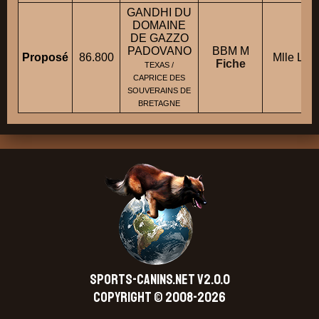
GANDHI DU
DOMAINE
DE GAZZO
PADOVANO
BBM M
Proposé
86.800
Mlle LE
Fiche
TEXAS /
CAPRICE DES
SOUVERAINS DE
BRETAGNE
SPORTS-CANINS.NET V2.0.0
Copyright © 2008-2026