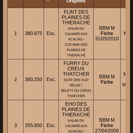
Origines
FLINT DES
PLAINES DE
THIERACHE
BBM M
UHLAN DU
1
380.875
Exc.
Fiche
Mme
CALVAIRE AUX
31/05/2010
ACACIAS /
COCAINE DES
PLAINES DE
THIERACHE
FURRY DU
CREUX
THATCHER
M. 
BBM M
2
360.250
Exc.
IGOR DEN OUD
Fiche
M. C
BELGE /
BELETT DU CREUX
THATCHER
EHO DES
PLAINES DE
THIERACHE
BBM M
UHLAN DU
3
355.850
Exc.
Fiche
M
CALVAIRE AUX
27/04/2009
ACACIAS /