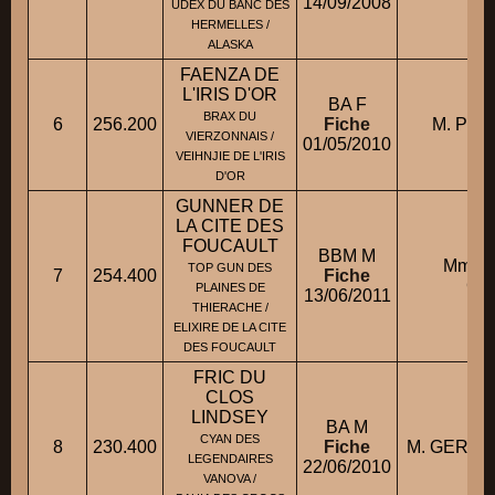
14/09/2008
UDEX DU BANC DES
HERMELLES /
ALASKA
FAENZA DE
L'IRIS D'OR
BA F
BRAX DU
6
256.200
Fiche
M. POP
VIERZONNAIS /
01/05/2010
VEIHNJIE DE L'IRIS
D'OR
GUNNER DE
LA CITE DES
FOUCAULT
BBM M
Mme 
TOP GUN DES
7
254.400
Fiche
Cat
PLAINES DE
13/06/2011
THIERACHE /
ELIXIRE DE LA CITE
DES FOUCAULT
FRIC DU
CLOS
LINDSEY
BA M
CYAN DES
8
230.400
Fiche
M. GERAUD
LEGENDAIRES
22/06/2010
VANOVA /