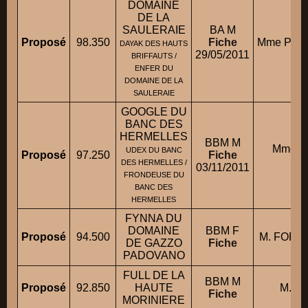
DOMAINE
DE LA
SAULERAIE
BA M
Proposé
98.350
Fiche
Mme PAUL
DAYAK DES HAUTS
29/05/2011
BRIFFAUTS /
ENFER DU
DOMAINE DE LA
SAULERAIE
GOOGLE DU
BANC DES
HERMELLES
BBM M
Mme 
UDEX DU BANC
Proposé
97.250
Fiche
Ca
DES HERMELLES /
03/11/2011
FRONDEUSE DU
BANC DES
HERMELLES
FYNNA DU
DOMAINE
BBM F
Proposé
94.500
M. FORA
DE GAZZO
Fiche
PADOVANO
FULL DE LA
BBM M
Proposé
92.850
HAUTE
M. G
Fiche
MORINIERE