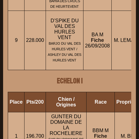
BAHIA DES CROCS
DE HEURTEVENT
D'SPIKE DU
VAL DES
HURLES
BA M
VENT
9
228.000
Fiche
M. LEMAIRE
BARJO DU VAL DES
26/09/2008
HURLES VENT /
ASHLEY DU VAL DES
HURLES VENT
ECHELON 1
Chien /
Place
Pts/200
Race
Propriéta
Origines
GUNTER DU
DOMAINE DE
LA
BBM M
ROCHELIERE
1
196.700
Fiche
M. BRID