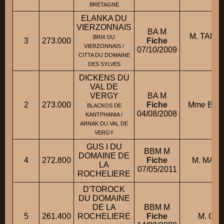
BRETAGNE
ELANKA DU
VIERZONNAIS
BA M
M. TANC
BRIX DU
3
273.000
Fiche
Fr
VIERZONNAIS /
07/10/2009
CITTA DU DOMAINE
DES SYLVES
DICKENS DU
VAL DE
VERGY
BA M
2
273.000
Fiche
Mme BASS
BLACKOS DE
04/08/2008
KANTPHANIA /
ARNAK DU VAL DE
VERGY
GUS I DU
BBM M
DOMAINE DE
4
272.800
Fiche
M. MAIL
LA
07/05/2011
ROCHELIERE
D'TOROCK
DU DOMAINE
DE LA
BBM M
5
261.400
ROCHELIERE
Fiche
M. COL