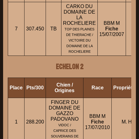
CARKO DU
DOMAINE DE
LA
ROCHELIERE
BBM M
7
307.450
TB
Fiche
Ml
TOP DES PLAINES
15/07/2007
DE THIERACHE /
VICTOIRE DU
DOMAINE DE LA
ROCHELIERE
ECHELON 2
Chien /
Place
Pts/300
Race
Propriétai
Origines
FINGER DU
DOMAINE DE
GAZZO
BBM M
PADOVANO
1
288.200
Fiche
M. HOR
VIDOC /
17/07/2010
CAPRICE DES
SOUVERAINS DE