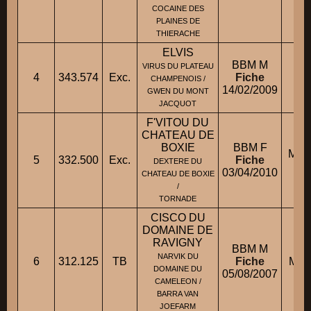
COCAINE DES
PLAINES DE
THIERACHE
ELVIS
BBM M
VIRUS DU PLATEAU
4
343.574
Exc.
Fiche
M.
CHAMPENOIS /
14/02/2009
GWEN DU MONT
JACQUOT
F'VITOU DU
CHATEAU DE
BOXIE
BBM F
M. 
5
332.500
Exc.
Fiche
DEXTERE DU
03/04/2010
CHATEAU DE BOXIE
/
TORNADE
CISCO DU
DOMAINE DE
RAVIGNY
BBM M
NARVIK DU
6
312.125
TB
Fiche
M. 
DOMAINE DU
05/08/2007
CAMELEON /
BARRA VAN
JOEFARM