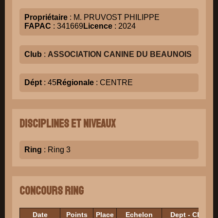
Propriétaire
: M. PRUVOST PHILIPPE
FAPAC
: 341669
Licence
: 2024
Club
:
ASSOCIATION CANINE DU BEAUNOIS
Dépt
: 45
Régionale
: CENTRE
Disciplines et niveaux
Ring
: Ring 3
Concours Ring
Date
Points
Place
Echelon
Dept - Club