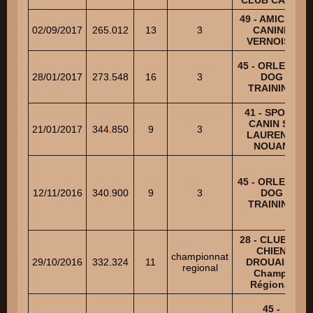
49 - AMICALE
02/09/2017
265.012
13
3
CANINE
VERNOISE
45 - ORLEANS
28/01/2017
273.548
16
3
DOG
TRAINING
41 - SPORT
CANIN ST
21/01/2017
344.850
9
3
LAURENT-
NOUAN
45 - ORLEANS
12/11/2016
340.900
9
3
DOG
TRAINING
28 - CLUB DU
CHIEN
championnat
29/10/2016
332.324
11
DROUAIS -
regional
Champ.
Régional
45 -