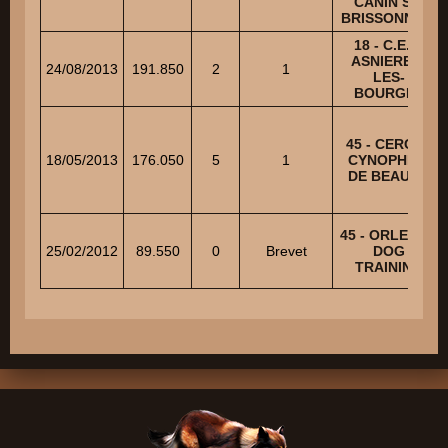
CANIN ST-
BRISSONNAIS
18 - C.E.C.
ASNIERES-
24/08/2013
191.850
2
1
LES-
BOURGES
45 - CERCLE
18/05/2013
176.050
5
1
CYNOPHILE
DE BEAUCE
45 - ORLEANS
25/02/2012
89.550
0
Brevet
DOG
TRAINING