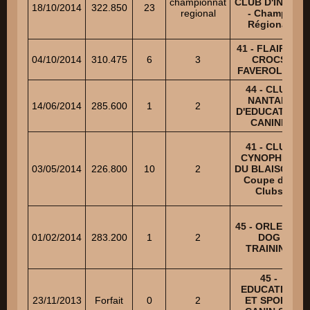
championnat
CLUB D'INGRE
18/10/2014
322.850
23
regional
- Champ.
Régional
41 - FLAIR ET
04/10/2014
310.475
6
3
CROCS
FAVEROLLES
44 - CLUB
NANTAIS
14/06/2014
285.600
1
2
D'EDUCATION
CANINE
41 - CLUB
CYNOPHILE
03/05/2014
226.800
10
2
DU BLAISOIS -
Coupe des
Clubs
45 - ORLEANS
01/02/2014
283.200
1
2
DOG
TRAINING
45 -
EDUCATION
23/11/2013
Forfait
0
2
ET SPORT