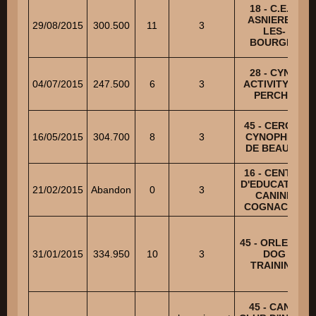
18 - C.E.C.
ASNIERES-
29/08/2015
300.500
11
3
LES-
BOURGES
28 - CYNO
04/07/2015
247.500
6
3
ACTIVITY OF
PERCHE
45 - CERCLE
16/05/2015
304.700
8
3
CYNOPHILE
DE BEAUCE
16 - CENTRE
D'EDUCATION
21/02/2015
Abandon
0
3
CANINE
COGNACAIS
45 - ORLEANS
31/01/2015
334.950
10
3
DOG
TRAINING
45 - CANIS