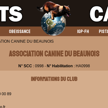
OBEISSANCE
IGP-FH
PIST
IATION CANINE DU BEAUNOIS
ASSOCIATION CANINE DU BEAUNOIS
N° SCC
: 0998 -
N° Habilitation
: HA0998
Informations du club
0 00 89
.fr