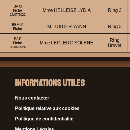
BA M
Mme HELLEISZ LYDIA
Ring 3
Fiche
17/07/2022
D
BBM M
M. BOITIER YANN
Ring 3
Fiche
BA F
Ring
Mme LECLERC SOLENE
Fiche
Brevet
03/06/2024
Informations Utiles
Nous contacter
Politique relative aux cookies
Politique de confidentialité
Mentions Légales