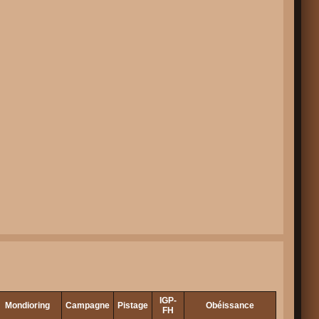
IGP-
Mondioring
Campagne
Pistage
Obéissance
FH