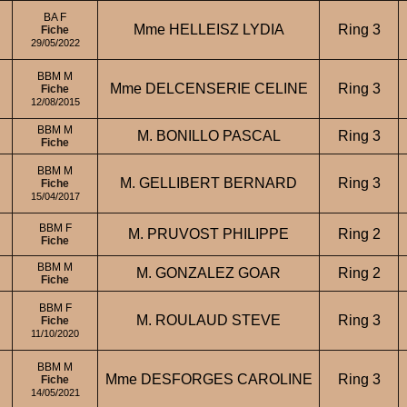
BA F
Mme HELLEISZ LYDIA
Ring 3
Fiche
29/05/2022
BBM M
Mme DELCENSERIE CELINE
Ring 3
Fiche
12/08/2015
BBM M
M. BONILLO PASCAL
Ring 3
Fiche
BBM M
M. GELLIBERT BERNARD
Ring 3
Fiche
15/04/2017
BBM F
M. PRUVOST PHILIPPE
Ring 2
Fiche
BBM M
S
M. GONZALEZ GOAR
Ring 2
Fiche
BBM F
M. ROULAUD STEVE
Ring 3
Fiche
11/10/2020
BBM M
Mme DESFORGES CAROLINE
Ring 3
Fiche
14/05/2021