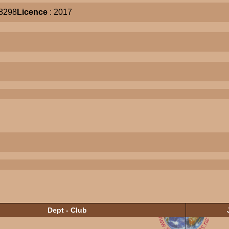
8298
Licence
: 2017
Dept - Club