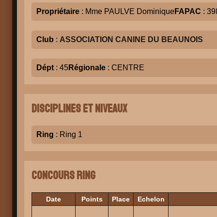
Propriétaire
: Mme PAULVE Dominique
FAPAC
: 39
Club
:
ASSOCIATION CANINE DU BEAUNOIS
Dépt
: 45
Régionale
: CENTRE
Disciplines et niveaux
Ring
: Ring 1
Concours Ring
Date
Points
Place
Echelon