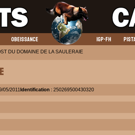
OBEISSANCE
IGP-FH
PIST
ST DU DOMAINE DE LA SAULERAIE
E
9/05/2011
Identification
: 250269500430320