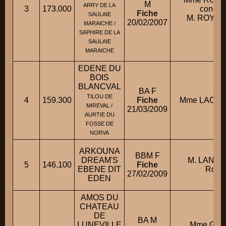
M
ARRY DE LA
3
173.000
conduit
Fiche
SAULAIE
M. ROYER 
20/02/2007
MARAICHE /
SAPHIRE DE LA
SAULAIE
MARAICHE
EDENE DU
BOIS
BLANCVAL
BA F
TILOU DE
4
159.300
Fiche
Mme LACRO
MIREVAL /
21/03/2009
AURTIE DU
FOSSE DE
NORVA
ARKOUNA
BBM F
DREAM'S
M. LAND
5
146.100
Fiche
EBENE DIT
Roma
27/02/2009
EDEN
AMOS DU
CHATEAU
DE
BA M
LUNEVILLE
Mme GIG