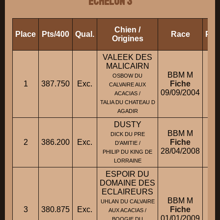
ECHELON 3
Chien /
Place
Pts/400
Qual.
Race
Pro
Origines
VALEEK DES
MALICAIRN
BBM M
OSBOW DU
1
387.750
Exc.
Fiche
CALVAIRE AUX
09/09/2004
ACACIAS /
TALIA DU CHATEAU D
AGADIR
DUSTY
BBM M
DICK DU PRE
2
386.200
Exc.
Fiche
D'AMITIE /
28/04/2008
PHILIP DU KING DE
LORRAINE
ESPOIR DU
DOMAINE DES
ECLAIREURS
BBM M
UHLAN DU CALVAIRE
3
380.875
Exc.
Fiche
AUX ACACIAS /
01/01/2009
BOOGIE DU