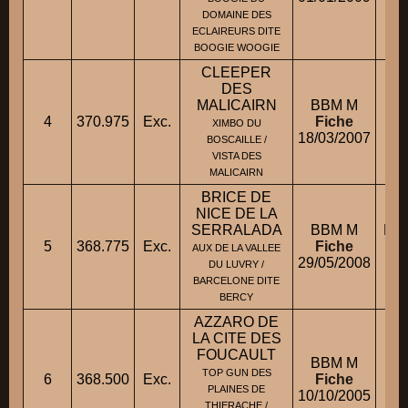
M.
DOMAINE DES
ECLAIREURS DITE
BOOGIE WOOGIE
CLEEPER
DES
MALICAIRN
BBM M
4
370.975
Exc.
Fiche
XIMBO DU
18/03/2007
BOSCAILLE /
VISTA DES
MALICAIRN
BRICE DE
NICE DE LA
SERRALADA
BBM M
M. 
5
368.775
Exc.
Fiche
AUX DE LA VALLEE
29/05/2008
M
DU LUVRY /
BARCELONE DITE
BERCY
AZZARO DE
LA CITE DES
FOUCAULT
BBM M
M.
TOP GUN DES
6
368.500
Exc.
Fiche
PLAINES DE
10/10/2005
M.
THIERACHE /