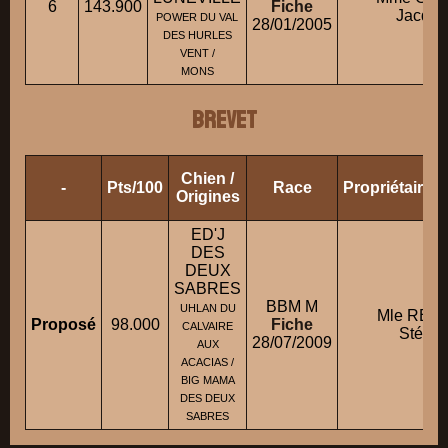
6
143.900
Fiche
Jacque
POWER DU VAL
28/01/2005
DES HURLES
VENT /
MONS
BREVET
Chien /
-
Pts/100
Race
Propriétaire/
Origines
ED'J
DES
DEUX
SABRES
BBM M
UHLAN DU
Mle REN
Proposé
98.000
Fiche
CALVAIRE
Stépha
28/07/2009
AUX
ACACIAS /
BIG MAMA
DES DEUX
SABRES