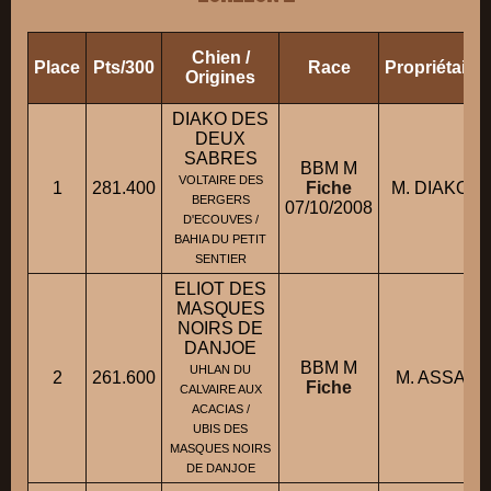
Chien /
Place
Pts/300
Race
Propriétaire
Origines
DIAKO DES
DEUX
SABRES
BBM M
VOLTAIRE DES
1
281.400
Fiche
M. DIAKOWS
BERGERS
07/10/2008
D'ECOUVES /
BAHIA DU PETIT
SENTIER
ELIOT DES
MASQUES
NOIRS DE
DANJOE
BBM M
UHLAN DU
2
261.600
M. ASSAILLY
Fiche
CALVAIRE AUX
ACACIAS /
UBIS DES
MASQUES NOIRS
DE DANJOE