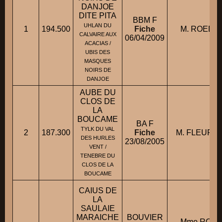
DANJOE
DITE PITA
BBM F
UHLAN DU
1
194.500
Fiche
M. ROEDER
CALVAIRE AUX
06/04/2009
ACACIAS /
UBIS DES
MASQUES
NOIRS DE
DANJOE
AUBE DU
CLOS DE
LA
BOUCAME
BA F
TYLK DU VAL
2
187.300
Fiche
M. FLEURIN
DES HURLES
23/08/2005
VENT /
TENEBRE DU
CLOS DE LA
BOUCAME
CAIUS DE
LA
SAULAIE
MARAICHE
BOUVIER
Mme ROYE