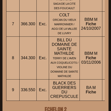
SAGA DE LA CITE
DES FOUCAULT
COLT
BBM M
ORCAN DU VIEUX
7
366.300
Exc.
Fiche
M
MARRONNIER /
24/10/2007
AGGI DE LA VALLEE
DE LUVRY
BILL DU
DOMAINE DE
SAINTE
MATHILDE
BBM M
8
344.300
Exc.
Fiche
M
TERRY DE L'AVEN
03/11/2006
AUX COQUELICOTS /
VIOLINE DU
DOMAINE DE SAINTE
MATHILDE
BLACK DES
GUERRIERS
BA M
9
336.550
Exc.
DU
Fiche
CREPUSCULE
ECHELON 2