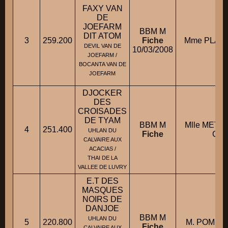
FAXY VAN
DE
JOEFARM
BBM M
DIT ATOM
3
259.200
Fiche
Mme PLAIS
DEVIL VAN DE
10/03/2008
JOEFARM /
BOCANTA VAN DE
JOEFARM
DJOCKER
DES
CROISADES
DE TYAM
BBM M
Mlle METAY
4
251.400
UHLAN DU
Fiche
Cla
CALVAIRE AUX
ACACIAS /
THAI DE LA
VALLEE DE LUVRY
E.T DES
MASQUES
NOIRS DE
DANJOE
BBM M
UHLAN DU
5
220.800
M. POMMEL
Fiche
CALVAIRE AUX