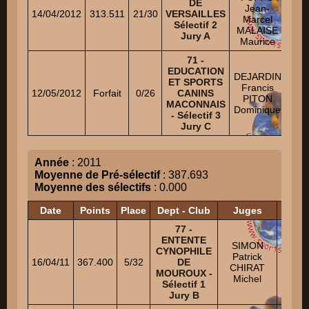
DE
Jean-
N
14/04/2012
313.511
21/30
VERSAILLES
Marcel
DAR
Sélectif 2
MALAISE
Clau
Jury A
Maurice
71 -
D
EDUCATION
DEJARDIN
Fe
ET SPORTS
Francis
N
12/05/2012
Forfait
0/26
CANINS
PITON
CH
MACONNAIS
Dominique
Dami
- Sélectif 3
Jury C
Année
: 2011
Moyenne de Pré-sélectif
: 387.693
Moyenne des sélectifs
: 0.000
Date
Points
Place
Dept - Club
Juges
77 -
ENTENTE
SIMON
DEBR
CYNOPHILE
Patrick
Rémi
16/04/11
367.400
5/32
DE
CHIRAT
LAN
MOUROUX -
Michel
Olivi
Sélectif 1
Jury B