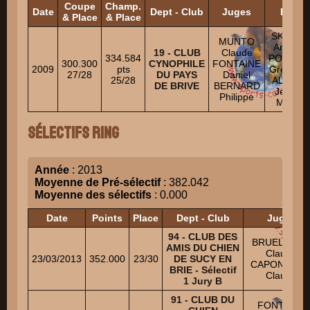
Coupe
Champ.
Date
Dept - Club
Juges
HA
& Place
& Place
SKRHA
MUNTO
Andrej
19 - CLUB
Claude
334.584
POLLET
300.300
CYNOPHILE
FONTAINE
2009
pts
Grégory
27/28
DU PAYS
Daniel
25/28
ALLAN
DE BRIVE
BERNARD
Jean-
Philippe
Marc
Sélectifs Ring
Année
: 2013
Moyenne de Pré-sélectif
: 382.042
Moyenne des sélectifs
: 0.000
Date
Points
Place
Dept - Club
Juges
94 - CLUB DES
BRUEL Jean
AMIS DU CHIEN
Claude
23/03/2013
352.000
23/30
DE SUCY EN
CAPON Jean
BRIE - Sélectif
Claude
1 Jury B
91 - CLUB DU
FONTAINE