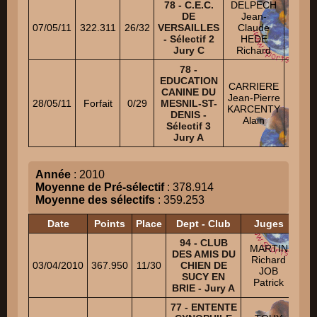
78 - C.E.C.
DELPECH
ATTRA
DE
Jean-
N
07/05/11
322.311
26/32
VERSAILLES
Claude
CA
- Sélectif 2
HEDE
Auréli
Jury C
Richard
78 -
EDUCATION
HILT 
CARRIERE
CANINE DU
N
Jean-Pierre
28/05/11
Forfait
0/29
MESNIL-ST-
MAL
KARCENTY
DENIS -
Chri
Alain
Sélectif 3
N
Jury A
Année
: 2010
Moyenne de Pré-sélectif
: 378.914
Moyenne des sélectifs
: 359.253
Date
Points
Place
Dept - Club
Juges
94 - CLUB
MO
MARTIN
DES AMIS DU
Mar
Richard
03/04/2010
367.950
11/30
CHIEN DE
A
JOB
SUCY EN
X
Patrick
BRIE - Jury A
77 - ENTENTE
H