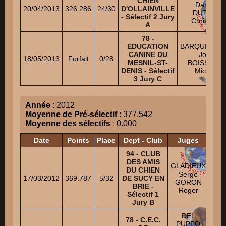
CHIEN
Daniel
20/04/2013
326.286
24/30
D'OLLAINVILLE
DUTEIL
- Sélectif 2 Jury
Christian
A
78 -
EDUCATION
BARQUISSEA
CANINE DU
Joël
18/05/2013
Forfait
0/28
MESNIL-ST-
BOISSEAU
DENIS - Sélectif
Michel
3 Jury C
Année
: 2012
Moyenne de Pré-sélectif
: 377.542
Moyenne des sélectifs
: 0.000
Date
Points
Place
Dept - Club
Juges
94 - CLUB
PR
DES AMIS
Fr
GLADIEUX
DU CHIEN
Xav
Serge
17/03/2012
369.787
5/32
DE SUCY EN
GORON
BRIE -
VA
Roger
Sélectif 1
Jim
Jury B
DEL
KO
78 - C.E.C.
PUPPO
T