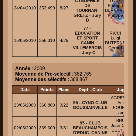
CYNOPHILE
TOUY
M
DE
Philippe
24/04/2010
353.499
8/27
TOURNAN-
BERNARD
DU
GRETZ - Jury
Philippe
L
B
77 -
B
EDUCATION
RICCI
J
ET SPORT
Luigi
15/05/2010
356.310
4/25
CANIN
DUTERNE
IS
VILLEMEROIS
Gerard
Er
- Jury C
Année
: 2009
Moyenne de Pré-sélectif
: 382.765
Moyenne des sélectifs
: 368.867
Date
Points
Place
Dept - Club
Juges
AGREMONT
95 - CYNO CLUB
André
23/05/2009
360.800
3/22
GOUSSAINVILLE
FOURNEL
Jenny
BRUEL
95 - CLUB
Jean-Claude
02/05/2009
369.600
3/31
BEAUCHAMPOIS
DUCHENNE
D'EDUC. CANINE
Patrice