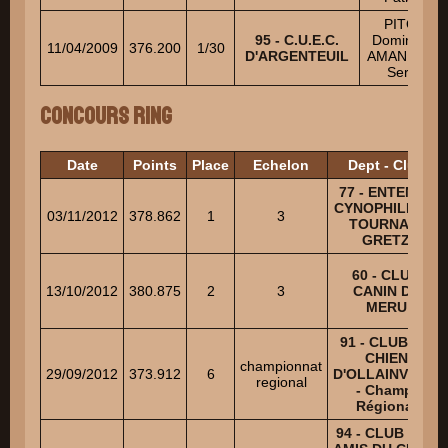
PITON
95 - C.U.E.C.
Dominique
11/04/2009
376.200
1/30
D'ARGENTEUIL
AMANDOLA
Serge
Concours Ring
Date
Points
Place
Echelon
Dept - Club
77 - ENTENTE
CYNOPHILE DE
03/11/2012
378.862
1
3
TOURNAN-
GRETZ
60 - CLUB
13/10/2012
380.875
2
3
CANIN DE
MERU
91 - CLUB DU
CHIEN
championnat
29/09/2012
373.912
6
D'OLLAINVILLE
regional
- Champ.
Régional
94 - CLUB DES