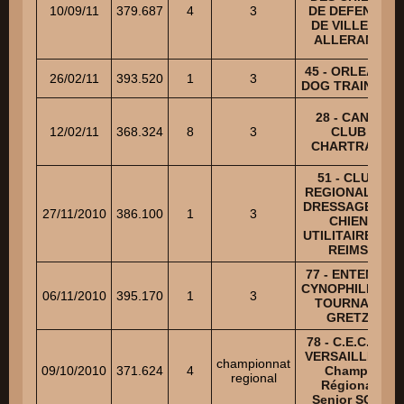
10/09/11
379.687
4
3
DE DEFENSE
DE VILLERS
ALLERAND
45 - ORLEANS
26/02/11
393.520
1
3
DOG TRAINING
28 - CANIS
12/02/11
368.324
8
3
CLUB
CHARTRAIN
51 - CLUB
REGIONAL DE
DRESSAGE DU
27/11/2010
386.100
1
3
CHIEN
UTILITAIRE DE
REIMS
77 - ENTENTE
CYNOPHILE DE
06/11/2010
395.170
1
3
TOURNAN-
GRETZ
78 - C.E.C. DE
VERSAILLES -
championnat
09/10/2010
371.624
4
Champ.
regional
Régional
Senior SCIF