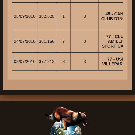
45 - CANIS
25/09/2010
382.525
1
3
CLUB D'INGRE
77 - CLUB
24/07/2010
381.150
7
3
AMILLIS
SPORT CANIN
77 - USM
03/07/2010
377.212
3
3
VILLEPARISIS