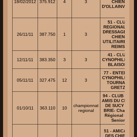
18/02/2012
375.912
4
3
CHIEN
D'OLLAINVILLE
51 - CLUB
REGIONAL DE
DRESSAGE DU
26/11/11
387.750
1
3
CHIEN
UTILITAIRE DE
REIMS
41 - CLUB
12/11/11
383.350
3
3
CYNOPHILE DU
BLAISOIS
77 - ENTENTE
CYNOPHILE DE
05/11/11
327.475
12
3
TOURNAN-
GRETZ
94 - CLUB DES
AMIS DU CHIEN
championnat
DE SUCY EN
01/10/11
363.110
10
regional
BRIE- Champ.
Régional IDF
Senior
51 - AMICALE
DES CHIENS