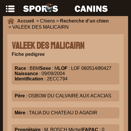
Accueil
> Chiens >
Recherche d'un chien
> VALEEK DES MALICAIRN
VALEEK DES MALICAIRN
Fiche pedigree
Race
: BBM
Sexe
: M
LOF
: LOF 060514/80427
Naissance
: 09/09/2004
Identification
: 2ECC794
Père
: OSBOW DU CALVAIRE AUX ACACIAS
Mère
: TALIA DU CHATEAU D AGADIR
Propriétaire
: M. BOSCH Michel
FAPAC
: 0