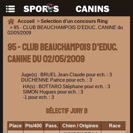
Accueil
>
Selection d'un concours Ring
> 95 - CLUB BEAUCHAMPOIS D'EDUC. CANINE du
02/05/2009
95 - CLUB BEAUCHAMPOIS D'EDUC.
CANINE du 02/05/2009
Juge(s) : BRUEL Jean-Claude pour ech. : 3
DUCHENNE Patrice pour ech. : 3
HA(s) : BOTTARO Stéphane pour ech. : 3
SIMON Hugues pour ech. : 3
-1 pour ech. : 3
Sélectif Jury B
Place
Pts/400
Pass.
Chien / Origines
Race
P