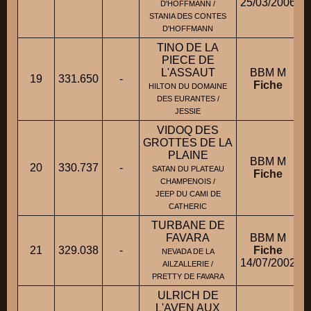
25/03/2006
D'HOFFMANN /
STANIA DES CONTES
D'HOFFMANN
TINO DE LA
PIECE DE
L'ASSAUT
BBM M
19
331.650
-
Fiche
HILTON DU DOMAINE
DES EURANTES /
JESSIE
VIDOQ DES
GROTTES DE LA
PLAINE
BBM M
20
330.737
-
SATAN DU PLATEAU
Fiche
CHAMPENOIS /
JEEP DU CAMI DE
CATHERIC
TURBANE DE
FAVARA
BBM M
21
329.038
-
Fiche
NEVADA DE LA
14/07/2002
AILZALLERIE /
PRETTY DE FAVARA
ULRICH DE
L'AVEN AUX