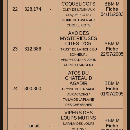
COQUELICOTS
BBM M
22
328.174
-
Fiche
OLKY DE L'AVEN AUX
04/11/2003
COQUELICOTS /
OOKIE DE L'AVEN AUX
COQUELICOTS
AXO DES
MYSTERIEUSES
CITES D'OR
BBM M
23
312.686
-
Fiche
TRUST DE LA NICHE DU
22/07/2005
BONHEUR /
VENDETTA DU BLASON
A CROIX D'ARGENT
ATOS DU
CHATEAU D
AGADIR
BBM M
24
300.300
-
Fiche
ULYSSE DU CALVAIRE
01/07/2005
AUX ACACIAS /
TANJA DE LA PLAINE
DES CHEYENNES
VIPERS DES
LOUPS MUTINS
BBM M
NAPALM DES LOUPS
-
Forfait
-
Fiche
MUTINS /