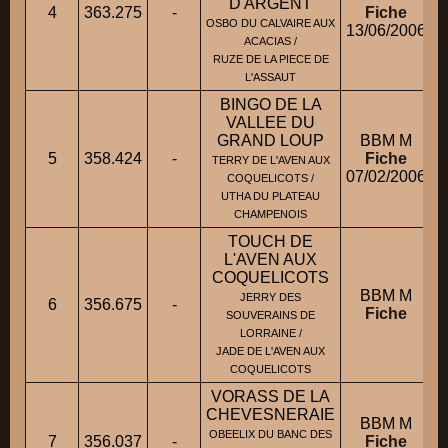
D'ARGENT
4
363.275
-
Fiche
OSBO DU CALVAIRE AUX
13/06/2006
ACACIAS /
RUZE DE LA PIECE DE
L'ASSAUT
BINGO DE LA
VALLEE DU
GRAND LOUP
BBM M
5
358.424
-
Fiche
TERRY DE L'AVEN AUX
07/02/2006
COQUELICOTS /
UTHA DU PLATEAU
CHAMPENOIS
TOUCH DE
L'AVEN AUX
COQUELICOTS
BBM M
JERRY DES
6
356.675
-
Fiche
SOUVERAINS DE
LORRAINE /
JADE DE L'AVEN AUX
COQUELICOTS
VORASS DE LA
CHEVESNERAIE
BBM M
OBEELIX DU BANC DES
7
356.037
-
Fiche