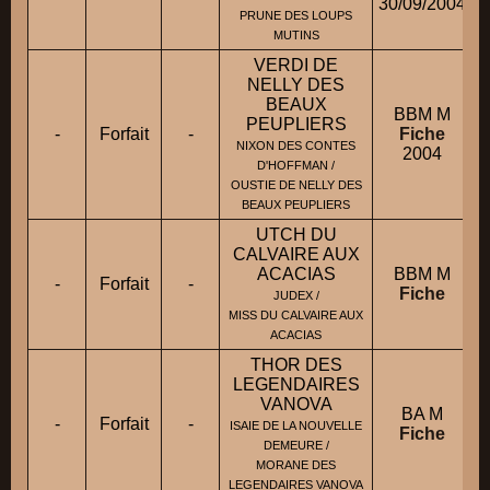
30/09/2004
M
PRUNE DES LOUPS
MUTINS
VERDI DE
NELLY DES
BEAUX
BBM M
PEUPLIERS
-
Forfait
-
Fiche
NIXON DES CONTES
2004
D'HOFFMAN /
OUSTIE DE NELLY DES
BEAUX PEUPLIERS
UTCH DU
CALVAIRE AUX
ACACIAS
BBM M
-
Forfait
-
Fiche
JUDEX /
MISS DU CALVAIRE AUX
ACACIAS
THOR DES
LEGENDAIRES
VANOVA
BA M
-
Forfait
-
ISAIE DE LA NOUVELLE
Fiche
DEMEURE /
MORANE DES
LEGENDAIRES VANOVA