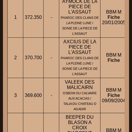
AYMOCK DE LA
PIECE DE
L'ASSAUT
BBM M
1
372.350
-
Fiche
PHAROC DES CLANS DE
20/01/2005
LA PLEINE LUNE /
SONIE DE LA PIECE DE
L'ASSAUT
AXCIUS DE LA
PIECE DE
L'ASSAUT
BBM M
2
370.700
-
PHAROC DES CLANS DE
Fiche
LA PLEINE LUNE /
SONIE DE LA PIECE DE
L'ASSAUT
VALEEK DES
MALICAIRN
BBM M
OSBOW DU CALVAIRE
3
369.600
-
Fiche
AUX ACACIAS /
09/09/2004
TALIA DU CHATEAU D
AGADIR
BEEPER DU
BLASON A
CROIX
BBM M