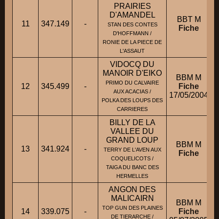
PRAIRIES
D'AMANDEL
BBT M
11
347.149
-
STAN DES CONTES
Fiche
D'HOFFMANN /
RONIE DE LA PIECE DE
L'ASSAUT
VIDOCQ DU
MANOIR D'EIKO
BBM M
PRIMO DU CALVAIRE
12
345.499
-
Fiche
AUX ACACIAS /
17/05/2004
POLKA DES LOUPS DES
CARRIERES
BILLY DE LA
VALLEE DU
GRAND LOUP
BBM M
13
341.924
-
TERRY DE L'AVEN AUX
Fiche
COQUELICOTS /
TAIGA DU BANC DES
HERMELLES
ANGON DES
MALICAIRN
BBM M
TOP GUN DES PLAINES
14
339.075
-
Fiche
DE TIERARCHE /