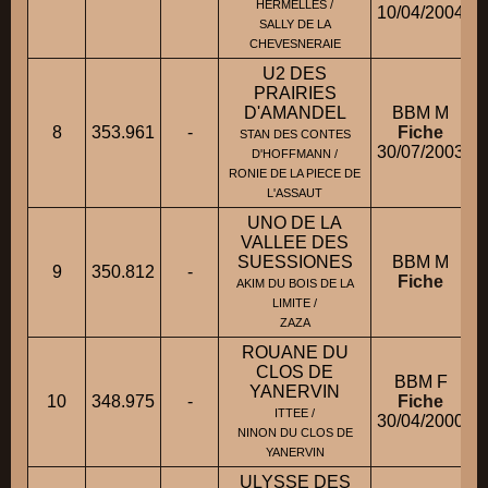
HERMELLES /
10/04/2004
SALLY DE LA
CHEVESNERAIE
U2 DES
PRAIRIES
D'AMANDEL
BBM M
8
353.961
-
Fiche
STAN DES CONTES
30/07/2003
D'HOFFMANN /
RONIE DE LA PIECE DE
L'ASSAUT
UNO DE LA
VALLEE DES
SUESSIONES
BBM M
9
350.812
-
Fiche
AKIM DU BOIS DE LA
LIMITE /
ZAZA
ROUANE DU
CLOS DE
BBM F
YANERVIN
10
348.975
-
Fiche
ITTEE /
30/04/2000
NINON DU CLOS DE
YANERVIN
ULYSSE DES