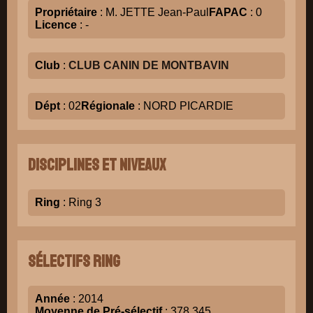
Propriétaire
: M. JETTE Jean-Paul
FAPAC
: 0
Licence
: -
Club
:
CLUB CANIN DE MONTBAVIN
Dépt
: 02
Régionale
: NORD PICARDIE
Disciplines et niveaux
Ring
: Ring 3
Sélectifs Ring
Année
: 2014
Moyenne de Pré-sélectif
: 378.345