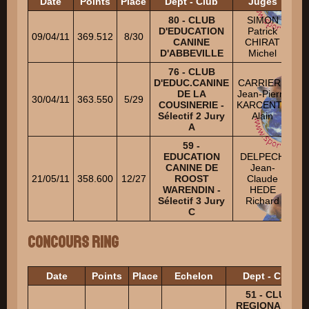
Date
Points
Place
Dept - Club
Juges
80 - CLUB
SIMON
D
D'EDUCATION
Patrick
R
09/04/11
369.512
8/30
CANINE
CHIRAT
D'ABBEVILLE
Michel
O
76 - CLUB
HI
D'EDUC.CANINE
CARRIERE
DE LA
Jean-Pierre
30/04/11
363.550
5/29
COUSINERIE -
KARCENTY
C
Sélectif 2 Jury
Alain
A
59 -
EDUCATION
DELPECH
AT
CANINE DE
Jean-
21/05/11
358.600
12/27
ROOST
Claude
WARENDIN -
HEDE
Au
Sélectif 3 Jury
Richard
C
Concours Ring
Date
Points
Place
Echelon
Dept - Club
51 - CLUB
REGIONAL DE