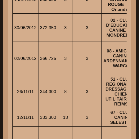
ROUGE - GP
Orlandini
02 - CLUB
D’EDUCATION
30/06/2012
372.350
3
3
CANINE DE
MONDREPUIS
08 - AMICALE
CANINE
02/06/2012
366.725
3
3
ARDENNAISE DE
WARCQ
51 - CLUB
REGIONAL DE
DRESSAGE DU
26/11/11
344.300
8
3
CHIEN
UTILITAIRE DE
REIMS
67 - CLUB
12/11/11
333.300
13
3
CANIN
SELESTAT