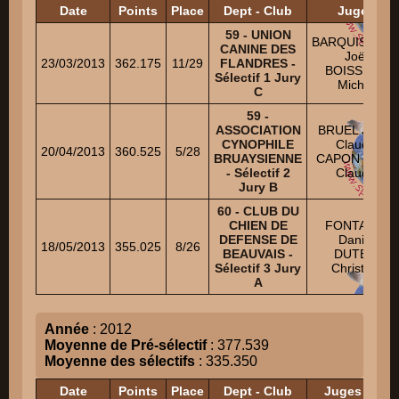
Date
Points
Place
Dept - Club
Juges
59 - UNION
BARQUISSEA
CANINE DES
Joël
23/03/2013
362.175
11/29
FLANDRES -
BOISSEAU
Sélectif 1 Jury
Michel
C
59 -
ASSOCIATION
BRUEL Jean-
CYNOPHILE
Claude
20/04/2013
360.525
5/28
BRUAYSIENNE
CAPON Jean-
- Sélectif 2
Claude
Jury B
60 - CLUB DU
CHIEN DE
FONTAINE
DEFENSE DE
Daniel
18/05/2013
355.025
8/26
BEAUVAIS -
DUTEIL
Sélectif 3 Jury
Christian
A
Année
: 2012
Moyenne de Pré-sélectif
: 377.539
Moyenne des sélectifs
: 335.350
Date
Points
Place
Dept - Club
Juges