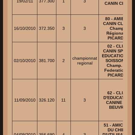
19/02/11
377.300
1
3
CANIN CLUB
80 - AMIENS
CANIN CLUB -
16/10/2010
372.350
3
3
Champ.
Régional N
PICARDIE
02 - CLUB
CANIN SPORT
EDUCATION DE
championnat
02/10/2010
381.700
2
SOISSONS -
regional
Champ. de
Federation N
PICARDIE
62 - CLUB
D'EDUCATION
11/09/2010
326.120
11
3
CANINE DE
BEUVRY
51 - AMICALE
DU CHIEN
04/09/2010
356.690
4
3
D'UTILISATION