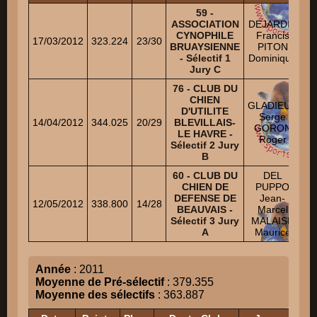
59 -
ASSOCIATION
DEJARDIN
F
CYNOPHILE
Francis
17/03/2012
323.224
23/30
BRUAYSIENNE
PITON
C
- Sélectif 1
Dominique
Jury C
76 - CLUB DU
P
CHIEN
F
GLADIEUX
D'UTILITE
Xa
Serge
14/04/2012
344.025
20/29
BLEVILLAIS-
GORON
LE HAVRE -
V
Roger
Sélectif 2 Jury
Ji
B
60 - CLUB DU
DEL
K
CHIEN DE
PUPPO
DEFENSE DE
Jean-
12/05/2012
338.800
14/28
BEAUVAIS -
Marcel
D
Sélectif 3 Jury
MALAISE
Br
A
Maurice
Année
: 2011
Moyenne de Pré-sélectif
: 379.355
Moyenne des sélectifs
: 363.887