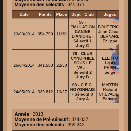
Moyenne des sélectifs
: 345.371
Date
Points
Place
Dept - Club
Juges
59 -
EMULATION
BOUTERIGE
CANINE
Jean-Claude
Ol
29/03/2014
354.750
11/30
D'ANICHE -
BERNARD
HA
Sélectif 1
Philippe
Ce
Jury C
76 - CLUB
CYNOPHILE
ELETTO
Je
SOUS LE
Louis
I
26/04/2014
341.550
22/30
VAL -
PEPIN
Sélectif 2
Serge
FL
Jury B
60 - C.E.C.
MARTIN
NOYONNAIS
Richard
M
24/05/2014
339.812
16/27
- Sélectif 3
CHEVALIER
Jury A
Bernard
Da
Année
: 2013
Moyenne de Pré-sélectif
: 374.037
Moyenne des sélectifs
: 359.242