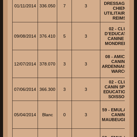
DRESSAGE DU
01/11/2014
336.050
7
3
CHIEN
UTILITAIRE DE
REIMS
02 - CLUB
D’EDUCATION
09/08/2014
376.410
5
3
CANINE DE
MONDREPUIS
08 - AMICALE
CANINE
12/07/2014
378.070
3
3
ARDENNAISE DE
WARCQ
02 - CLUB
CANIN SPORT
07/06/2014
366.300
3
3
EDUCATION DE
SOISSONS
59 - EMULATION
05/04/2014
Blanc
0
3
CANINE
MAUBEUGEOISE