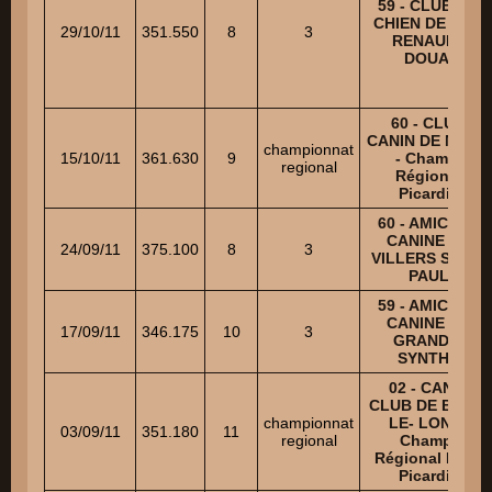
59 - CLUB DU
CHIEN DE DEF.
29/10/11
351.550
8
3
RENAULT
DOUAI
60 - CLUB
CANIN DE MERU
championnat
15/10/11
361.630
9
- Champ.
regional
Régional
Picardie
60 - AMICALE
CANINE DE
24/09/11
375.100
8
3
VILLERS SAINT
PAUL
59 - AMICALE
CANINE DE
17/09/11
346.175
10
3
GRANDE-
SYNTHE
02 - CANIN
CLUB DE BUCY-
championnat
LE- LONG-
03/09/11
351.180
11
regional
Champ.
Régional Nord
Picardie