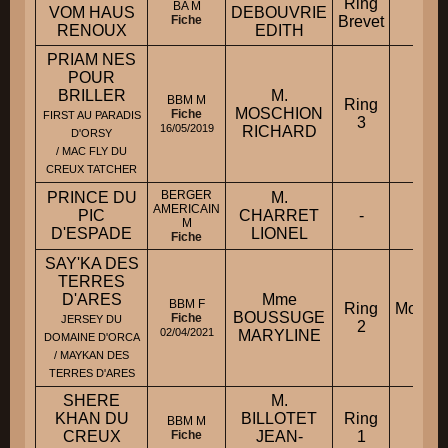
Ring
BA M
VOM HAUS
DEBOUVRIE
-
Fiche
Brevet
RENOUX
EDITH
PRIAM NES
POUR
BRILLER
M.
BBM M
Ring
MOSCHION
-
Fiche
FIRST AU PARADIS
3
16/05/2019
RICHARD
D'ORSY
/ MAC FLY DU
CREUX TATCHER
BERGER
PRINCE DU
M.
AMERICAIN
PIC
CHARRET
-
-
M
D'ESPADE
LIONEL
Fiche
SAY'KA DES
TERRES
D'ARES
Mme
BBM F
Ring
Mondio
BOUSSUGE
Fiche
JERSEY DU
2
2
02/04/2021
MARYLINE
DOMAINE D'ORCA
/ MAYKAN DES
TERRES D'ARES
SHERE
M.
KHAN DU
BILLOTET
Ring
BBM M
-
CREUX
Fiche
JEAN-
1