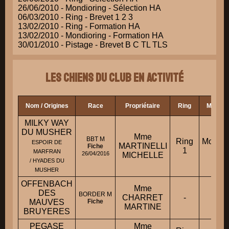
26/06/2010 - Mondioring - Sélection HA
06/03/2010 - Ring - Brevet 1 2 3
13/02/2010 - Ring - Formation HA
13/02/2010 - Mondioring - Formation HA
30/01/2010 - Pistage - Brevet B C TL TLS
Les chiens du club en activité
Nom / Origines
Race
Propriétaire
Ring
Mondior
MILKY WAY
DU MUSHER
Mme
BBT M
Ring
Mondio
ESPOIR DE
MARTINELLI
Fiche
1
3
MARFRAN
26/04/2016
MICHELLE
/ HYADES DU
MUSHER
OFFENBACH
Mme
DES
BORDER M
CHARRET
-
-
MAUVES
Fiche
MARTINE
BRUYERES
PEGASE
Mme