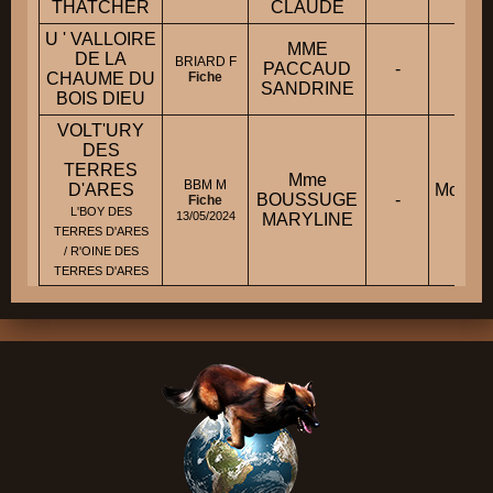
THATCHER
CLAUDE
U ' VALLOIRE
MME
DE LA
BRIARD F
PACCAUD
-
-
CHAUME DU
Fiche
SANDRINE
BOIS DIEU
VOLT'URY
DES
TERRES
Mme
BBM M
D'ARES
Mondio
BOUSSUGE
-
Fiche
1
L'BOY DES
13/05/2024
MARYLINE
TERRES D'ARES
/ R'OINE DES
TERRES D'ARES